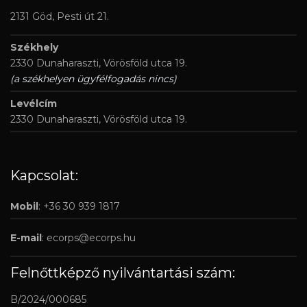
2131 Göd, Pesti út 21.
Székhely
2330 Dunaharaszti, Vörösföld utca 19.
(a székhelyen ügyfélfogadás nincs)
Levélcím
2330 Dunaharaszti, Vörösföld utca 19.
Kapcsolat:
Mobil
: +36 30 939 1817
E-mail
:
ecorps@ecorps.hu
Felnőttképző nyilvántartási szám:
B/2024/000685