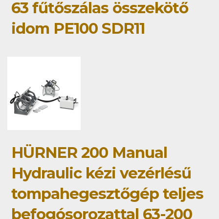
63 fűtőszálas összekötő
idom PE100 SDR11
HÜRNER 200 Manual
Hydraulic kézi vezérlésű
tompahegesztőgép teljes
befogósorozattal 63-200