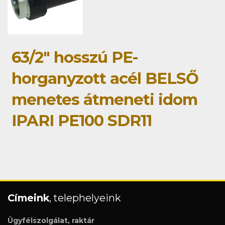
63/2" hosszú PE-
horganyzott acél BELSŐ
menetes átmeneti idom
IPARI PE100 SDR11
Címeink
, telephelyeink
Ügyfélszolgálat, raktár