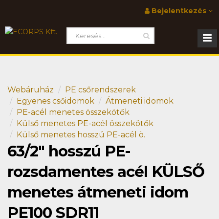
Bejelentkezés
Webáruház
PE csőrendszerek
Egyenes csőidomok
Átmeneti idomok
PE-acél menetes összekötők
Külső menetes PE-acél összekötők
Külső menetes hosszú PE-acél ö.
63/2" hosszú PE-
rozsdamentes acél KÜLSŐ
menetes átmeneti idom
PE100 SDR11