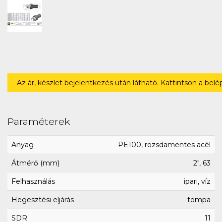
Az ár, készlet bejelentkezés után látható. Kattintson a bel
Paraméterek
Anyag
PE100, rozsdamentes acél
Átmérő (mm)
2", 63
Felhasználás
ipari, víz
Hegesztési eljárás
tompa
SDR
11