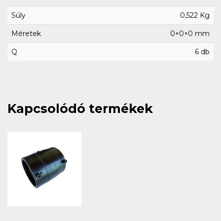
Súly
0,522 Kg
Méretek
0×0×0 mm
Q
6 db
Kapcsolódó termékek