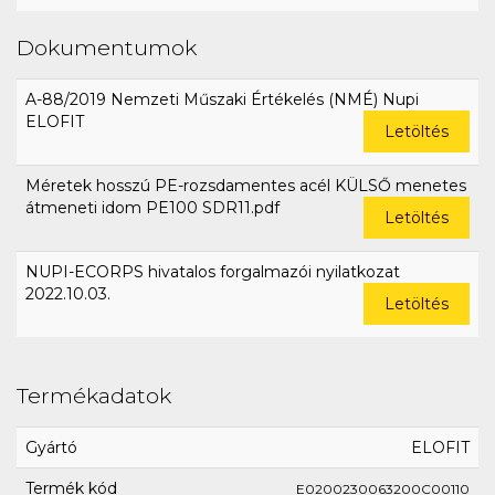
Dokumentumok
A-88/2019 Nemzeti Műszaki Értékelés (NMÉ) Nupi
ELOFIT
Letöltés
Méretek hosszú PE-rozsdamentes acél KÜLSŐ menetes
átmeneti idom PE100 SDR11.pdf
Letöltés
NUPI-ECORPS hivatalos forgalmazói nyilatkozat
2022.10.03.
Letöltés
Termékadatok
Gyártó
ELOFIT
Termék kód
E0200230063200C00110