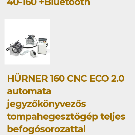
40-160 +Bluetooth
HÜRNER 160 CNC ECO 2.0
automata
jegyzőkönyvezős
tompahegesztőgép teljes
befogósorozattal