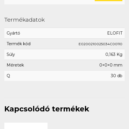
Termékadatok
Gyártó
ELOFIT
Termék kód
E0200210025034C00110
Súly
0,163 Kg
Méretek
0×0×0 mm
Q
30 db
Kapcsolódó termékek