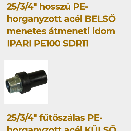
25/3/4" hosszú PE-
horganyzott acél BELSŐ
menetes átmeneti idom
IPARI PE100 SDR11
25/3/4" fűtőszálas PE-
horganyzott acél KÜLSŐ