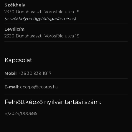
Székhely
2330 Dunaharaszti, Vörösföld utca 19.
(a székhelyen ügyfélfogadás nincs)
Levélcím
2330 Dunaharaszti, Vörösföld utca 19.
Kapcsolat:
Mobil
: +36 30 939 1817
E-mail
:
ecorps@ecorps.hu
Felnőttképző nyilvántartási szám:
B/2024/000685