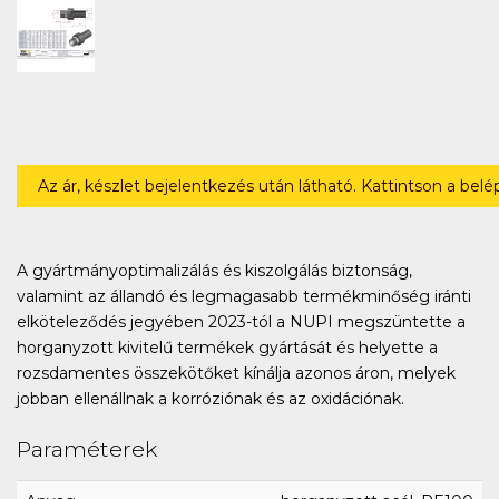
Az ár, készlet bejelentkezés után látható. Kattintson a bel
A gyártmányoptimalizálás és kiszolgálás biztonság,
valamint az állandó és legmagasabb termékminőség iránti
elköteleződés jegyében 2023-tól a NUPI megszüntette a
horganyzott kivitelű termékek gyártását és helyette a
rozsdamentes összekötőket kínálja azonos áron, melyek
jobban ellenállnak a korróziónak és az oxidációnak.
Paraméterek