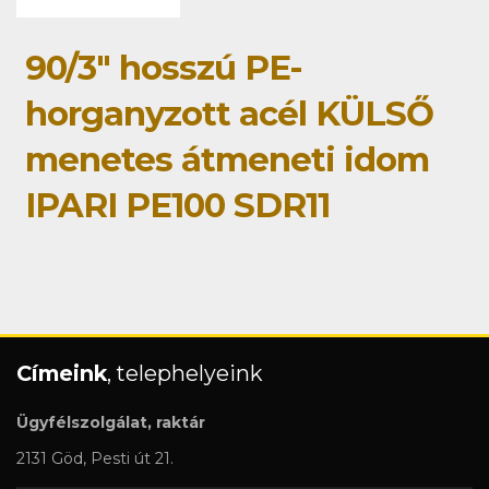
90/3" hosszú PE-
horganyzott acél KÜLSŐ
menetes átmeneti idom
IPARI PE100 SDR11
Címeink
, telephelyeink
Ügyfélszolgálat, raktár
2131 Göd, Pesti út 21.