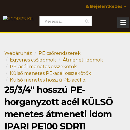
Bejelentkezés
Webáruház
PE csőrendszerek
Egyenes csőidomok
Átmeneti idomok
PE-acél menetes összekötők
Külső menetes PE-acél összekötők
Külső menetes hosszú PE-acél ö.
25/3/4" hosszú PE-
horganyzott acél KÜLSŐ
menetes átmeneti idom
IPARI PE100 SDR11