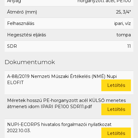
Anyag
horganyzott acél, PE100
Átmérő (mm)
25, 3/4"
Felhasználás
ipari, víz
Hegesztési eljárás
tompa
SDR
11
Dokumentumok
A-88/2019 Nemzeti Műszaki Értékelés (NMÉ) Nupi
ELOFIT
Letöltés
Méretek hosszú PE-horganyzott acél KÜLSŐ menetes
átmeneti idom IPARI PE100 SDR11.pdf
Letöltés
NUPI-ECORPS hivatalos forgalmazói nyilatkozat
2022.10.03.
Letöltés