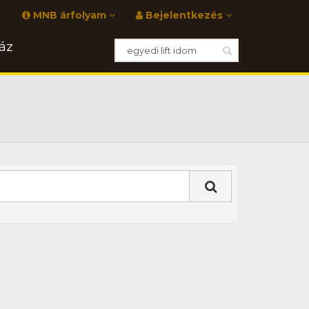
MNB árfolyam
Bejelentkezés
áz