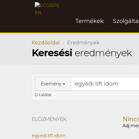
Termékek
Szolgált
Kezdőoldal
Eredmények
Keresési
eredmények
Esemény
0 találat
Nincs 
ELŐZMÉNYEK
Adj meg
egyedi lift idom