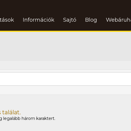
atások
Információk
Sajtó
Blog
Webáruh
találat.
 legalább három karaktert.