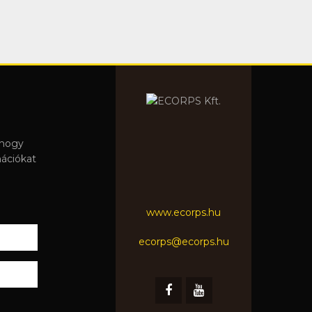
 hogy
mációkat
www.ecorps.hu
ecorps@ecorps.hu