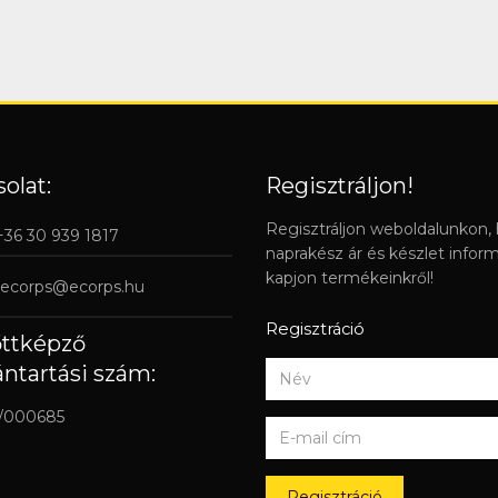
olat:
Regisztráljon!
Regisztráljon weboldalunkon,
 +36 30 939 1817
naprakész ár és készlet infor
kapjon termékeinkről!
ecorps@ecorps.hu
Regisztráció
őttképző
ántartási szám:
/000685
Regisztráció