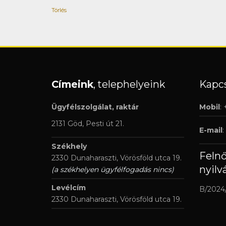
Törlés
Címeink
, telephelyeink
Kapcs
Ügyfélszolgálat, raktár
Mobil
:
2131 Göd, Pesti út 21.
E-mail
:
Székhely
Feln
2330 Dunaharaszti, Vörösföld utca 19.
nyilv
(a székhelyen ügyfélfogadás nincs)
Levélcím
B/2024
2330 Dunaharaszti, Vörösföld utca 19.