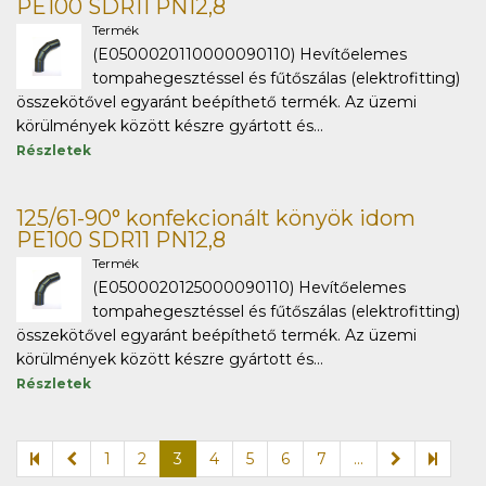
PE100 SDR11 PN12,8
Termék
(E0500020110000090110) Hevítőelemes
tompahegesztéssel és fűtőszálas (elektrofitting)
összekötővel egyaránt beépíthető termék. Az üzemi
körülmények között készre gyártott és...
Részletek
125/61-90° konfekcionált könyök idom
PE100 SDR11 PN12,8
Termék
(E0500020125000090110) Hevítőelemes
tompahegesztéssel és fűtőszálas (elektrofitting)
összekötővel egyaránt beépíthető termék. Az üzemi
körülmények között készre gyártott és...
Részletek
1
2
3
4
5
6
7
...