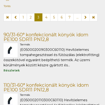
Törlés
1
2
3
4
5
6
7
...
90/31-60° konfekcionált könyök idom
PE100 SDR11 PN12,8
Termék
(E0500020090300C60110) Hevítőelemes
tompahegesztéssel és fűtőszálas (elektrofitting)
összekötővel egyaránt beépíthető termék. Az üzemi
körülmények között készre gyártott és...
Részletek
110/31-60° konfekcionált könyök idom
PE100 SDR11 PN12,8
Termék
(E0500020110300C60110) Hevítőelemes