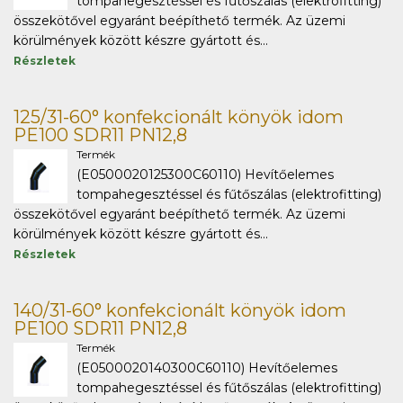
tompahegesztéssel és fűtőszálas (elektrofitting)
összekötővel egyaránt beépíthető termék. Az üzemi
körülmények között készre gyártott és...
Részletek
125/31-60° konfekcionált könyök idom
PE100 SDR11 PN12,8
Termék
(E0500020125300C60110) Hevítőelemes
tompahegesztéssel és fűtőszálas (elektrofitting)
összekötővel egyaránt beépíthető termék. Az üzemi
körülmények között készre gyártott és...
Részletek
140/31-60° konfekcionált könyök idom
PE100 SDR11 PN12,8
Termék
(E0500020140300C60110) Hevítőelemes
tompahegesztéssel és fűtőszálas (elektrofitting)