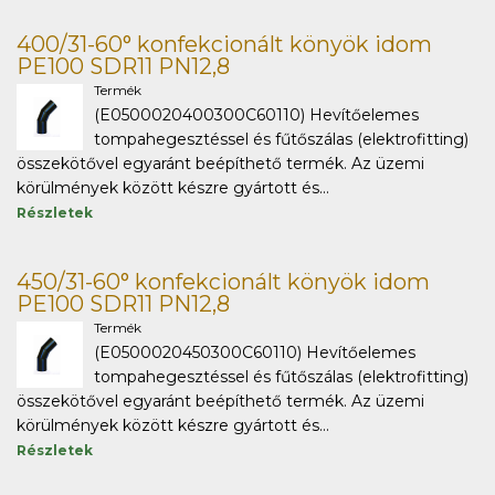
400/31-60° konfekcionált könyök idom
PE100 SDR11 PN12,8
Termék
(E0500020400300C60110) Hevítőelemes
tompahegesztéssel és fűtőszálas (elektrofitting)
összekötővel egyaránt beépíthető termék. Az üzemi
körülmények között készre gyártott és...
Részletek
450/31-60° konfekcionált könyök idom
PE100 SDR11 PN12,8
Termék
(E0500020450300C60110) Hevítőelemes
tompahegesztéssel és fűtőszálas (elektrofitting)
összekötővel egyaránt beépíthető termék. Az üzemi
körülmények között készre gyártott és...
Részletek