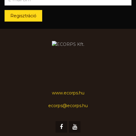
Regisztráció
www.ecorps.hu
ecorps@ecorps.hu