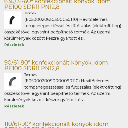
630/31-60° konfekcionált könyök idom
PE100 SDR11 PN12,8
Termék
(E0500020630300C60110) Hevítőelemes
tompahegesztéssel és fűtőszálas (elektrofitting)
összekötővel egyaránt beépíthető termék. Az üzemi
körülmények között készre gyártott és...
Részletek
90/61-90° konfekcionált könyök idom
PE100 SDR11 PN12,8
Termék
(E0500020090000090110) Hevítőelemes
tompahegesztéssel és fűtőszálas (elektrofitting)
összekötővel egyaránt beépíthető termék. Az üzemi
körülmények között készre gyártott és...
Részletek
110/61-90° konfekcionált könyök idom