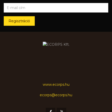
Regisztráció
www.ecorps.hu
ecorps@ecorps.hu