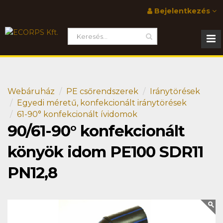
Bejelentkezés
Webáruház
PE csőrendszerek
Iránytörések
Egyedi méretű, konfekcionált iránytörések
61-90° konfekcionált ívidomok
90/61-90° konfekcionált
könyök idom PE100 SDR11
PN12,8