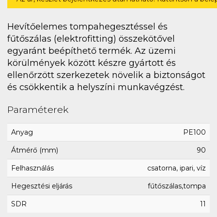
Hevítőelemes tompahegesztéssel és
fűtőszálas (elektrofitting) összekötővel
egyaránt beépíthető termék. Az üzemi
körülmények között készre gyártott és
ellenőrzött szerkezetek növelik a biztonságot
és csökkentik a helyszíni munkavégzést.
Paraméterek
Anyag
PE100
Átmérő (mm)
90
Felhasználás
csatorna, ipari, víz
Hegesztési eljárás
fűtőszálas,tompa
SDR
11