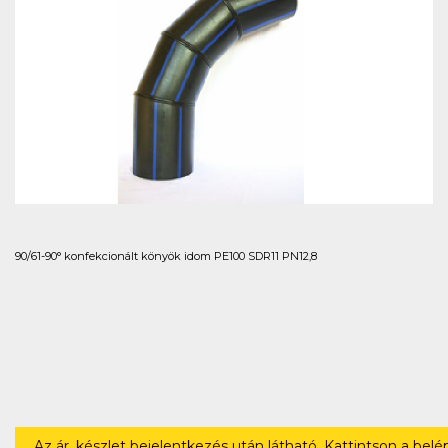
90/61-90° konfekcionált könyök idom PE100 SDR11 PN12,8
Az ár, készlet bejelentkezés után látható. Kattintson a bel