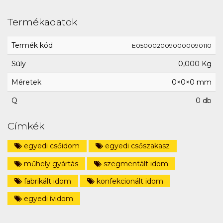
Termékadatok
Termék kód
E0500020090000090110
Súly
0,000 Kg
Méretek
0×0×0 mm
Q
0 db
Címkék
egyedi csőidom
egyedi csőszakasz
műhely gyártás
szegmentált idom
fabrikált idom
konfekcionált idom
egyedi ívidom