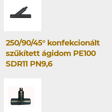
250/90/45° konfekcionált
szűkített ágidom PE100
SDR11 PN9,6