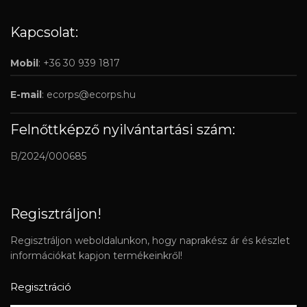
Kapcsolat:
Mobil
: +36 30 939 1817
E-mail
:
ecorps@ecorps.hu
Felnőttképző nyilvántartási szám:
B/2024/000685
Regisztráljon!
Regisztráljon weboldalunkon, hogy naprakész ár és készlet
információkat kapjon termékeinkről!
Regisztráció