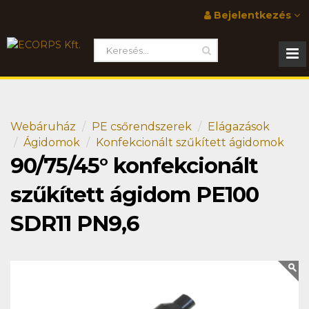
Bejelentkezés
Webáruház
PE csőrendszerek
Elágazások
Ágidomok
Konfekcionált szűkített ágidomok
90/75/45° konfekcionált
szűkített ágidom PE100
SDR11 PN9,6