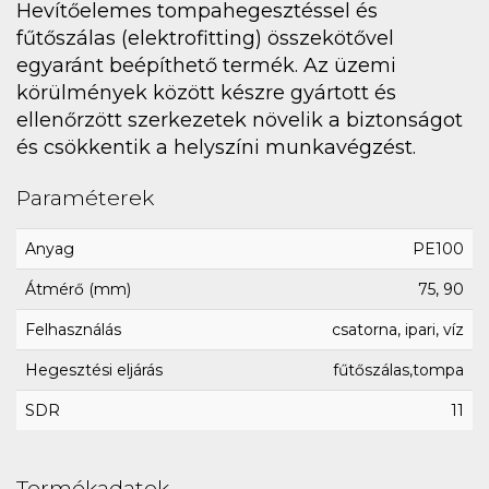
Hevítőelemes tompahegesztéssel és
fűtőszálas (elektrofitting) összekötővel
egyaránt beépíthető termék. Az üzemi
körülmények között készre gyártott és
ellenőrzött szerkezetek növelik a biztonságot
és csökkentik a helyszíni munkavégzést.
Paraméterek
Anyag
PE100
Átmérő (mm)
75, 90
Felhasználás
csatorna, ipari, víz
Hegesztési eljárás
fűtőszálas,tompa
SDR
11
Termékadatok