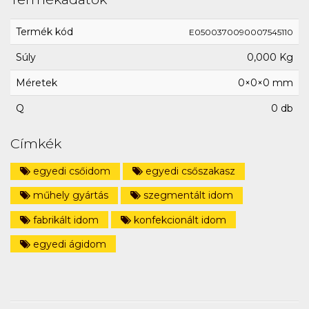
Termék kód
E0500370090007545110
Súly
0,000 Kg
Méretek
0×0×0 mm
Q
0 db
Címkék
egyedi csőidom
egyedi csőszakasz
műhely gyártás
szegmentált idom
fabrikált idom
konfekcionált idom
egyedi ágidom