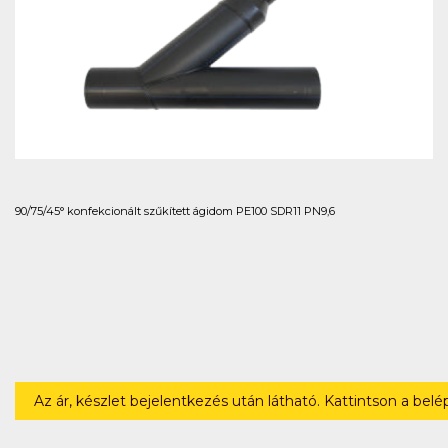
90/75/45° konfekcionált szűkített ágidom PE100 SDR11 PN9,6
Az ár, készlet bejelentkezés után látható. Kattintson a bel