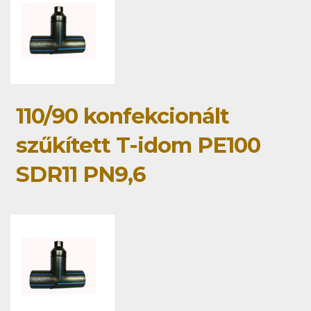
110/90 konfekcionált
szűkített T-idom PE100
SDR11 PN9,6