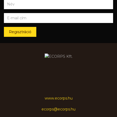
Regisztráció
www.ecorps.hu
ecorps@ecorps.hu