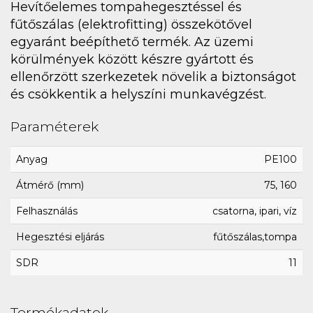
Hevítőelemes tompahegesztéssel és
fűtőszálas (elektrofitting) összekötővel
egyaránt beépíthető termék. Az üzemi
körülmények között készre gyártott és
ellenőrzött szerkezetek növelik a biztonságot
és csökkentik a helyszíni munkavégzést.
Paraméterek
Anyag
PE100
Átmérő (mm)
75, 160
Felhasználás
csatorna, ipari, víz
Hegesztési eljárás
fűtőszálas,tompa
SDR
11
Termékadatok