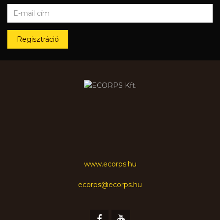
Regisztráció
www.ecorps.hu
ecorps@ecorps.hu