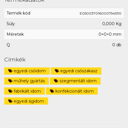
Termék kód
E0500370160007545110
Súly
0,000 Kg
Méretek
0×0×0 mm
Q
0 db
Címkék
egyedi csőidom
egyedi csőszakasz
műhely gyártás
szegmentált idom
fabrikált idom
konfekcionált idom
egyedi ágidom