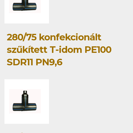
280/75 konfekcionált
szűkített T-idom PE100
SDR11 PN9,6