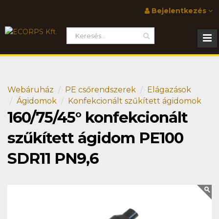
Bejelentkezés
Webáruház
PE csőrendszerek
Elágazások
Ágidomok
Konfekcionált szűkített ágidomok
160/75/45° konfekcionált
szűkített ágidom PE100
SDR11 PN9,6