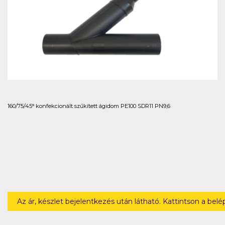
160/75/45° konfekcionált szűkített ágidom PE100 SDR11 PN9,6
Az ár, készlet bejelentkezés után látható. Kattintson a bel