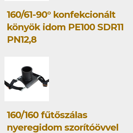
160/61-90° konfekcionált
könyök idom PE100 SDR11
PN12,8
160/160 fűtőszálas
nyeregidom szorítóövvel