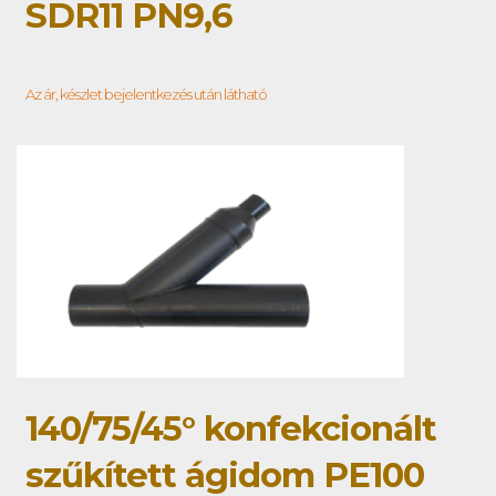
SDR11 PN9,6
Az ár, készlet bejelentkezés után látható
140/75/45° konfekcionált
szűkített ágidom PE100