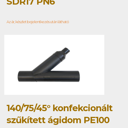
SDR17 PN6
Az ár, készlet bejelentkezés után látható
140/75/45° konfekcionált
szűkített ágidom PE100