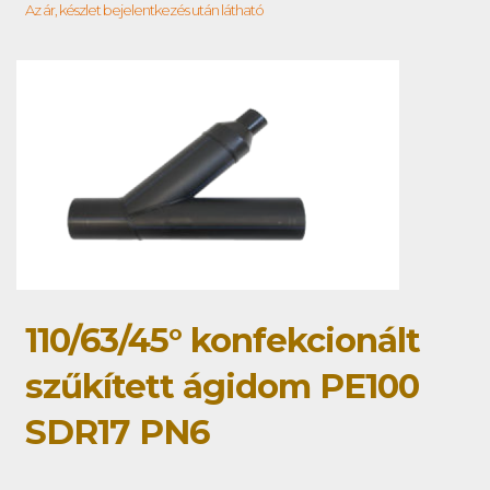
Az ár, készlet bejelentkezés után látható
110/63/45° konfekcionált
szűkített ágidom PE100
SDR17 PN6