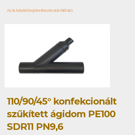
Az ár, készlet bejelentkezés után látható
110/90/45° konfekcionált
szűkített ágidom PE100
SDR11 PN9,6