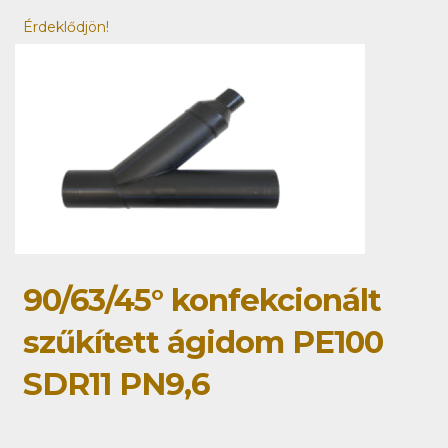
Érdeklődjön!
90/63/45° konfekcionált
szűkített ágidom PE100
SDR11 PN9,6