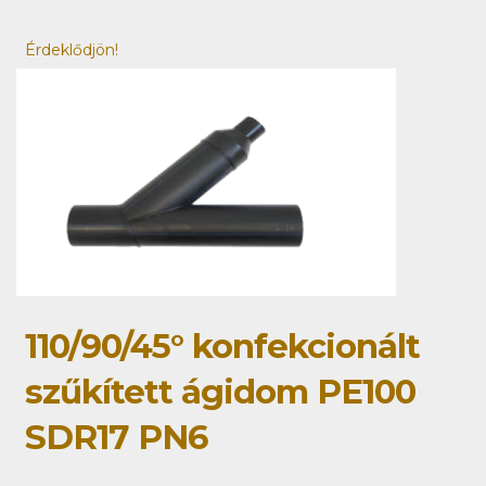
Érdeklődjön!
110/90/45° konfekcionált
szűkített ágidom PE100
SDR17 PN6