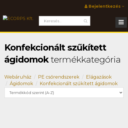
Bejelentkezés
Konfekcionált szűkített
ágidomok
termékkategória
Webáruház
PE csőrendszerek
Elágazások
Ágidomok
Konfekcionált szűkített ágidomok