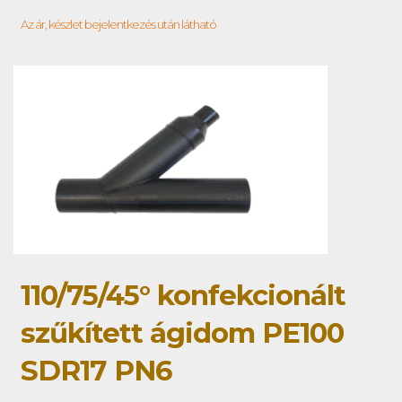
Az ár, készlet bejelentkezés után látható
110/75/45° konfekcionált
szűkített ágidom PE100
SDR17 PN6