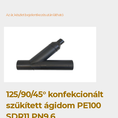
Az ár, készlet bejelentkezés után látható
125/90/45° konfekcionált
szűkített ágidom PE100
SDR11 PN9,6