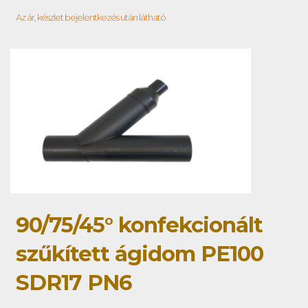
Az ár, készlet bejelentkezés után látható
90/75/45° konfekcionált
szűkített ágidom PE100
SDR17 PN6