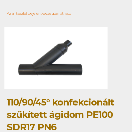
Az ár, készlet bejelentkezés után látható
110/90/45° konfekcionált
szűkített ágidom PE100
SDR17 PN6