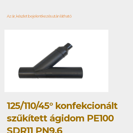
Az ár, készlet bejelentkezés után látható
125/110/45° konfekcionált
szűkített ágidom PE100
SDR11 PN9,6