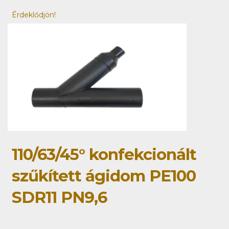
Érdeklődjön!
110/63/45° konfekcionált
szűkített ágidom PE100
SDR11 PN9,6