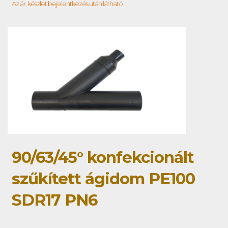
Az ár, készlet bejelentkezés után látható
90/63/45° konfekcionált
szűkített ágidom PE100
SDR17 PN6