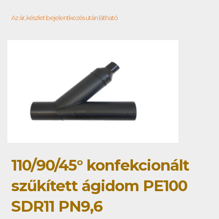
Az ár, készlet bejelentkezés után látható
110/90/45° konfekcionált
szűkített ágidom PE100
SDR11 PN9,6