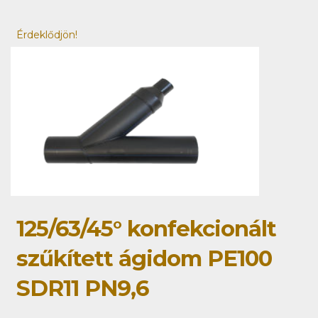
Érdeklődjön!
125/63/45° konfekcionált
szűkített ágidom PE100
SDR11 PN9,6