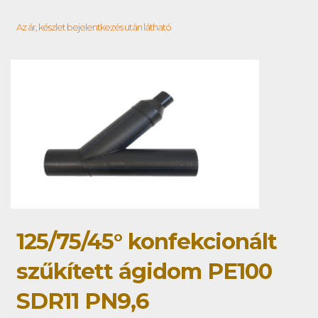
Az ár, készlet bejelentkezés után látható
125/75/45° konfekcionált
szűkített ágidom PE100
SDR11 PN9,6