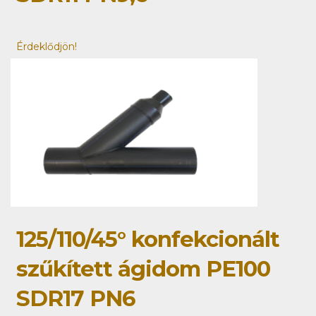
Érdeklődjön!
125/110/45° konfekcionált
szűkített ágidom PE100
SDR17 PN6