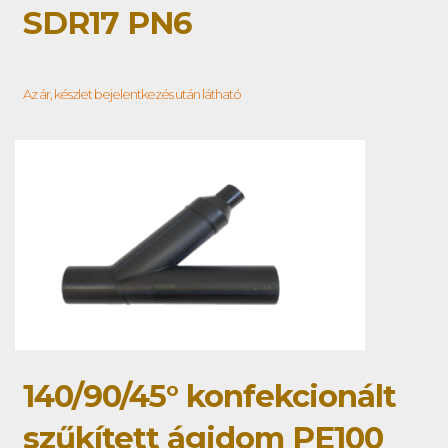
SDR17 PN6
Az ár, készlet bejelentkezés után látható
140/90/45° konfekcionált
szűkített ágidom PE100