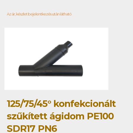
Az ár, készlet bejelentkezés után látható
125/75/45° konfekcionált
szűkített ágidom PE100
SDR17 PN6