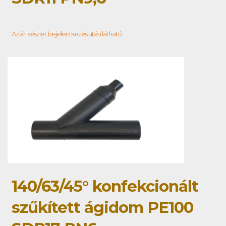
Az ár, készlet bejelentkezés után látható
140/63/45° konfekcionált
szűkített ágidom PE100