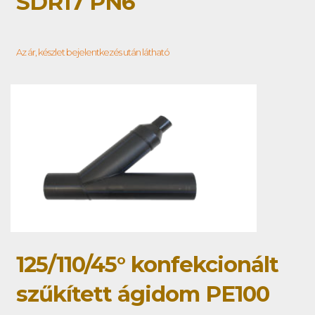
SDR17 PN6
Az ár, készlet bejelentkezés után látható
125/110/45° konfekcionált
szűkített ágidom PE100