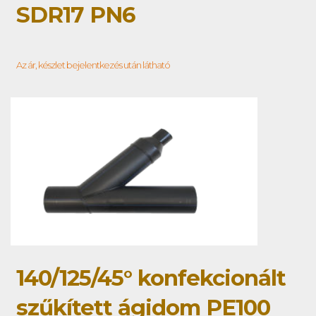
SDR17 PN6
Az ár, készlet bejelentkezés után látható
140/125/45° konfekcionált
szűkített ágidom PE100