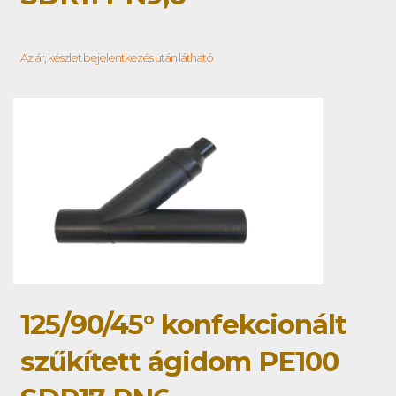
Az ár, készlet bejelentkezés után látható
125/90/45° konfekcionált
szűkített ágidom PE100