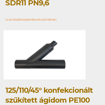
SDR11 PN9,6
Az ár, készlet bejelentkezés után látható
125/110/45° konfekcionált
szűkített ágidom PE100