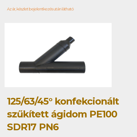
Az ár, készlet bejelentkezés után látható
125/63/45° konfekcionált
szűkített ágidom PE100
SDR17 PN6