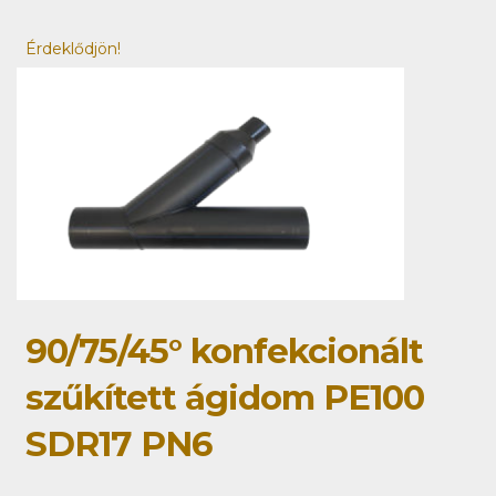
Érdeklődjön!
90/75/45° konfekcionált
szűkített ágidom PE100
SDR17 PN6