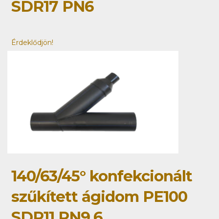
SDR17 PN6
Érdeklődjön!
140/63/45° konfekcionált
szűkített ágidom PE100
SDR11 PN9,6