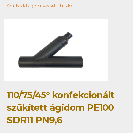
Az ár, készlet bejelentkezés után látható
110/75/45° konfekcionált
szűkített ágidom PE100
SDR11 PN9,6