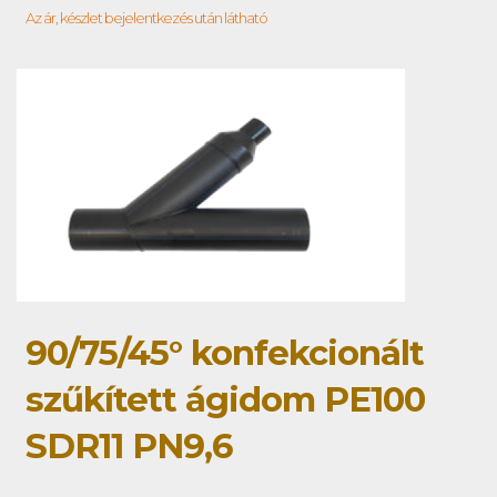
Az ár, készlet bejelentkezés után látható
90/75/45° konfekcionált
szűkített ágidom PE100
SDR11 PN9,6