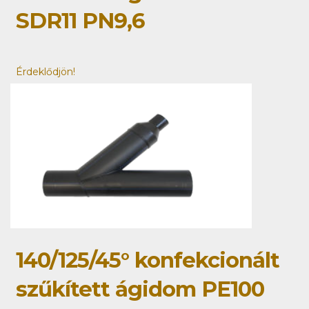
SDR11 PN9,6
Érdeklődjön!
140/125/45° konfekcionált
szűkített ágidom PE100