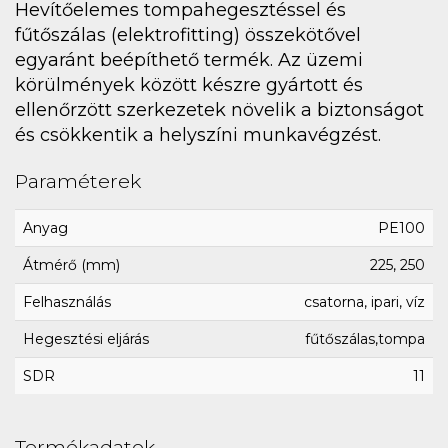
Hevítőelemes tompahegesztéssel és
fűtőszálas (elektrofitting) összekötővel
egyaránt beépíthető termék. Az üzemi
körülmények között készre gyártott és
ellenőrzött szerkezetek növelik a biztonságot
és csökkentik a helyszíni munkavégzést.
Paraméterek
Anyag
PE100
Átmérő (mm)
225, 250
Felhasználás
csatorna, ipari, víz
Hegesztési eljárás
fűtőszálas,tompa
SDR
11
Termékadatok