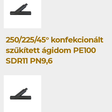
250/225/45° konfekcionált
szűkített ágidom PE100
SDR11 PN9,6