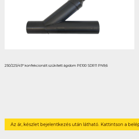
250/225/45° konfekcionált szűkített ágidom PE100 SDR11 PN9,6
Az ár, készlet bejelentkezés után látható. Kattintson a bel