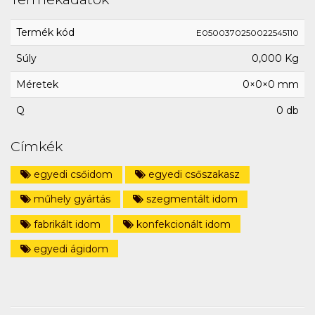
Termék kód
E0500370250022545110
Súly
0,000 Kg
Méretek
0×0×0 mm
Q
0 db
Címkék
egyedi csőidom
egyedi csőszakasz
műhely gyártás
szegmentált idom
fabrikált idom
konfekcionált idom
egyedi ágidom