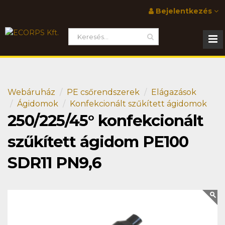
Bejelentkezés
Webáruház
PE csőrendszerek
Elágazások
Ágidomok
Konfekcionált szűkített ágidomok
250/225/45° konfekcionált
szűkített ágidom PE100
SDR11 PN9,6