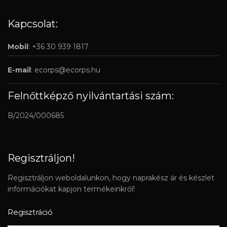
Kapcsolat:
Mobil
: +36 30 939 1817
E-mail
:
ecorps@ecorps.hu
Felnőttképző nyilvántartási szám:
B/2024/000685
Regisztráljon!
Regisztráljon weboldalunkon, hogy naprakész ár és készlet
információkat kapjon termékeinkről!
Regisztráció