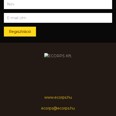
Regisztráció
www.ecorps.hu
ecorps@ecorps.hu