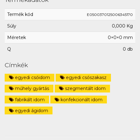
Termék kód
E0500370125006345170
Súly
0,000 Kg
Méretek
0×0×0 mm
Q
0 db
Címkék
egyedi csőidom
egyedi csőszakasz
műhely gyártás
szegmentált idom
fabrikált idom
konfekcionált idom
egyedi ágidom