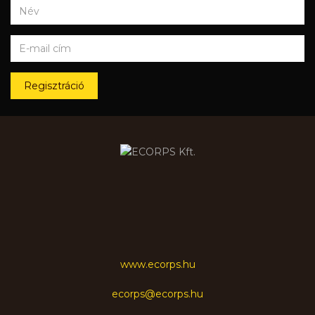
Regisztráció
www.ecorps.hu
ecorps@ecorps.hu