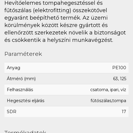
Hevítőelemes tompahegesztéssel és
fűtőszálas (elektrofitting) összekötővel
egyaránt beépíthető termék. Az üzemi
körülmények között készre gyártott és
ellenőrzött szerkezetek növelik a biztonságot
és csökkentik a helyszíni munkavégzést.
Paraméterek
Anyag
PE100
Átmérő (mm)
63, 125
Felhasználás
csatorna, ipari, víz
Hegesztési eljárás
fűtőszálas,tompa
SDR
17
Termékadatok