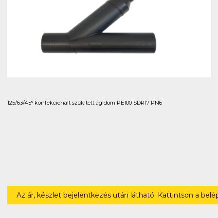
125/63/45° konfekcionált szűkített ágidom PE100 SDR17 PN6
Az ár, készlet bejelentkezés után látható. Kattintson a bel