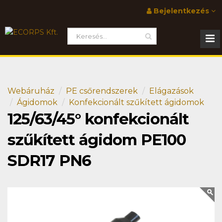
Bejelentkezés
Webáruház
PE csőrendszerek
Elágazások
Ágidomok
Konfekcionált szűkített ágidomok
125/63/45° konfekcionált
szűkített ágidom PE100
SDR17 PN6