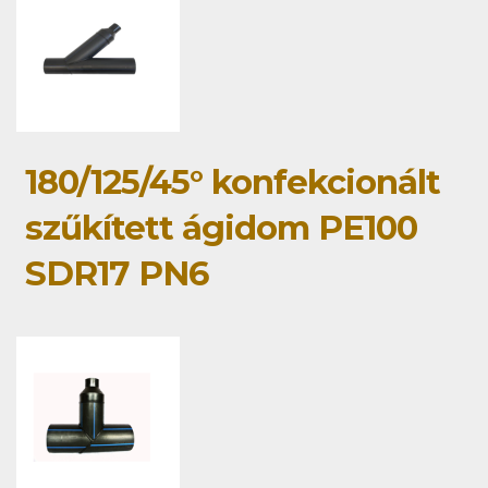
180/125/45° konfekcionált
szűkített ágidom PE100
SDR17 PN6