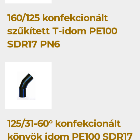
160/125 konfekcionált
szűkített T-idom PE100
SDR17 PN6
125/31-60° konfekcionált
könyök idom PE100 SDR17