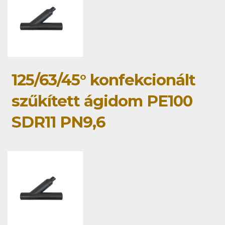
125/63/45° konfekcionált
szűkített ágidom PE100
SDR11 PN9,6