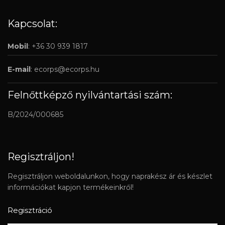
Kapcsolat:
Mobil
: +36 30 939 1817
E-mail
:
ecorps@ecorps.hu
Felnőttképző nyilvántartási szám:
B/2024/000685
Regisztráljon!
Regisztráljon weboldalunkon, hogy naprakész ár és készlet
információkat kapjon termékeinkről!
Regisztráció