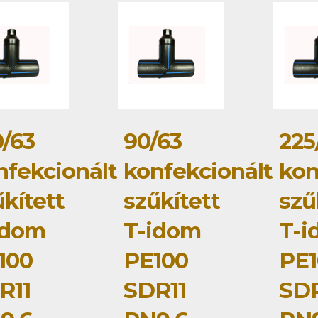
0/63
90/63
225
nfekcionált
konfekcionált
kon
kített
szűkített
szű
idom
T-idom
T-i
100
PE100
PE1
R11
SDR11
SDR