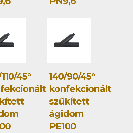
,6
PN9,6
/110/45°
140/90/45°
fekcionált
konfekcionált
kített
szűkített
idom
ágidom
00
PE100