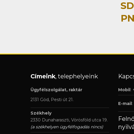
SD
PN
Címeink
, telephelyeink
Kapcs
Ügyfélszolgálat, raktár
Mobil
:
2131 Göd, Pesti út 21.
E-mail
:
Székhely
Feln
2330 Dunaharaszti, Vörösföld utca 19.
nyilv
(a székhelyen ügyfélfogadás nincs)