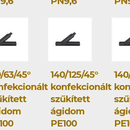
9,6
PN9,6
PN9
/63/45°
140/125/45°
140
nfekcionált
konfekcionált
kon
kített
szűkített
szű
idom
ágidom
ág
100
PE100
PE1