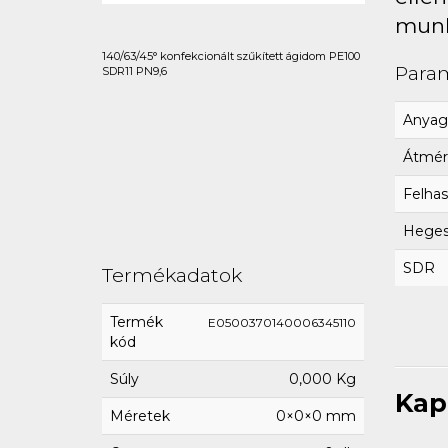
munk
140/63/45° konfekcionált szűkített ágidom PE100
Para
SDR11 PN9,6
Anyag
Átmér
Felhas
Hegesz
SDR
Termékadatok
Termék
E0500370140006345110
kód
Súly
0,000 Kg
Kap
Méretek
0×0×0 mm