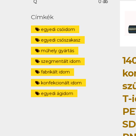
Q
0 db
Címkék
egyedi csőidom
egyedi csőszakasz
műhely gyártás
14
szegmentált idom
ko
fabrikált idom
konfekcionált idom
szű
egyedi ágidom
T-
PE
SD