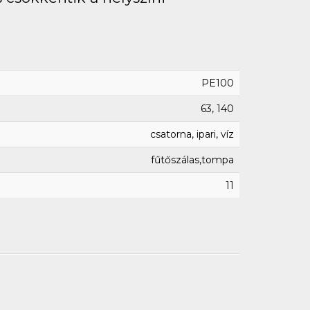
PE100
63, 140
csatorna, ipari, víz
fűtőszálas,tompa
11