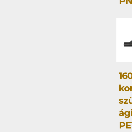
PN
160
ko
szű
ág
PE