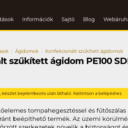
atások
Információk
Sajtó
Blog
Webáruh
ások
Ágidomok
Konfekcionált szűkített ágidomok
ált szűkített ágidom PE100 SD
r, készlet bejelentkezés után látható. Kattintson a belépéshez.
tőelemes tompahegesztéssel és fűtőszálas (
ránt beépíthető termék. Az üzemi körülmén
őrzött szerkezetek növelik a biztonságot és