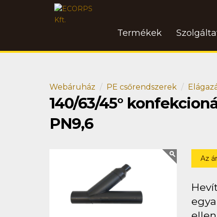
Termékek
Szolgált
Webáruház
PE csőrendszerek
Elágaz
140/63/45° konfekcion
PN9,6
Az á
Heví
egya
ellen