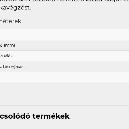
avégzést.
méterek
ő (mm)
ználás
tési eljárás
csolódó termékek