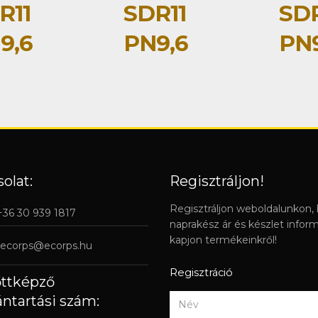
R11
SDR11
SDR
9,6
PN9,6
PN9
olat:
Regisztráljon!
Regisztráljon weboldalunkon,
 +36 30 939 1817
naprakész ár és készlet infor
kapjon termékeinkről!
ecorps@ecorps.hu
Regisztráció
őttképző
ántartási szám: