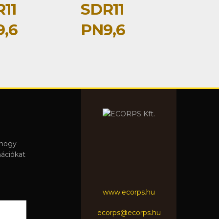
11
SDR11
,6
PN9,6
 hogy
mációkat
www.ecorps.hu
ecorps@ecorps.hu