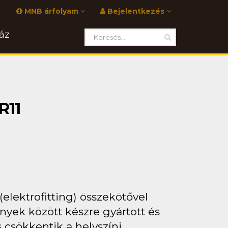
MNB árfolyam
Bejelentkezés
áz
R11
elektrofitting) összekötővel
yek között készre gyártott és
 csökkentik a helyszíni