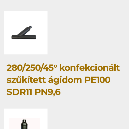
280/250/45° konfekcionált
szűkített ágidom PE100
SDR11 PN9,6