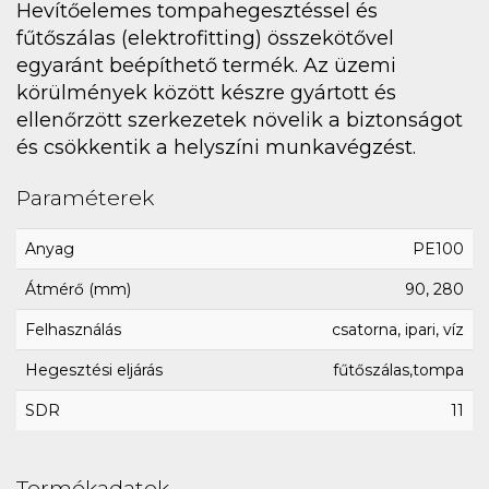
Hevítőelemes tompahegesztéssel és
fűtőszálas (elektrofitting) összekötővel
egyaránt beépíthető termék. Az üzemi
körülmények között készre gyártott és
ellenőrzött szerkezetek növelik a biztonságot
és csökkentik a helyszíni munkavégzést.
Paraméterek
Anyag
PE100
Átmérő (mm)
90, 280
Felhasználás
csatorna, ipari, víz
Hegesztési eljárás
fűtőszálas,tompa
SDR
11
Termékadatok