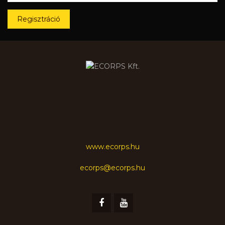
Regisztráció
www.ecorps.hu
ecorps@ecorps.hu