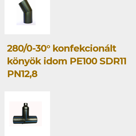
280/0-30° konfekcionált
könyök idom PE100 SDR11
PN12,8