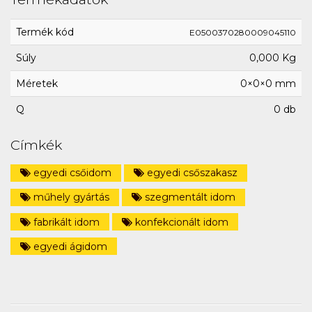
Termék kód
E0500370280009045110
Súly
0,000 Kg
Méretek
0×0×0 mm
Q
0 db
Címkék
egyedi csőidom
egyedi csőszakasz
műhely gyártás
szegmentált idom
fabrikált idom
konfekcionált idom
egyedi ágidom