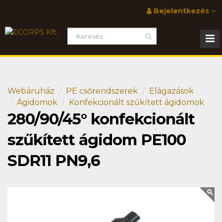
Bejelentkezés
Webáruház
PE csőrendszerek
Elágazások
Ágidomok
Konfekcionált szűkített ágidomok
280/90/45° konfekcionált
szűkített ágidom PE100
SDR11 PN9,6