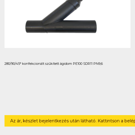
280/90/45° konfekcionált szűkített ágidom PE100 SDR11 PN9,6
Az ár, készlet bejelentkezés után látható. Kattintson a bel