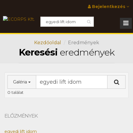
Bejelentkezés
Kezdőoldal
Eredmények
Keresési
eredmények
Galéria
0 találat
ELŐZMÉNYEK
egyedi lift idom