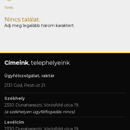
Törlés
Nincs találat.
Adj meg legalább három karaktert.
Címeink
, telephelyeink
Ügyfélszolgálat, raktár
2131 Göd, Pesti út 21.
Székhely
2330 Dunaharaszti, Vörösföld utca 19.
(a székhelyen ügyfélfogadás nincs)
Levélcím
2330 Dunaharaszti, Vörösföld utca 19.