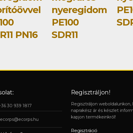
rítóövvel
nyeregidom
PE1
100
PE100
SDR
R11 PN16
SDR11
olat:
Regisztráljon!
Regisztráljon weboldalunkon,
 +36 30 939 1817
naprakész ár és készlet infor
kapjon termékeinkről!
ecorps@ecorps.hu
Regisztráció