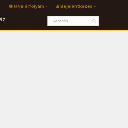
MNB árfolyam
Bejelentkezés
áz