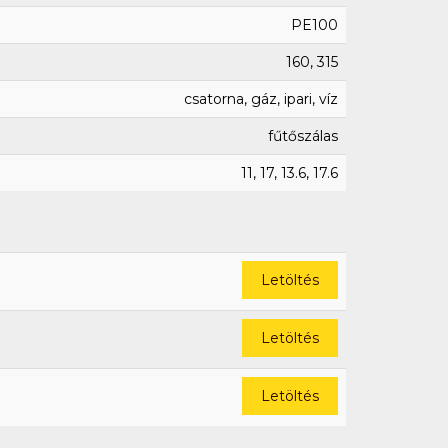
PE100
160, 315
csatorna, gáz, ipari, víz
fűtőszálas
11, 17, 13.6, 17.6
Letöltés
Letöltés
Letöltés