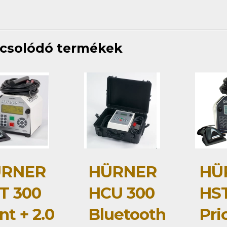
csolódó termékek
RNER
HÜRNER
HÜ
T 300
HCU 300
HST
nt + 2.0
Bluetooth
Pri