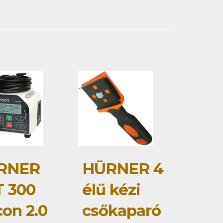
RNER
HÜRNER 4
 300
élű kézi
con 2.0
csőkaparó