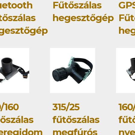
uetooth
Fűtőszálas
GP
tőszálas
hegesztőgép
Fűt
gesztőgép
he
0/160
315/25
160
tőszálas
fűtőszálas
fűt
eregidom
megfúrós
ny