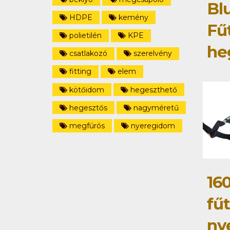
Bl
HDPE
kemény
Fű
polietilén
KPE
he
csatlakozó
szerelvény
fitting
elem
kötőidom
hegeszthető
hegesztős
nagyméretű
megfúrós
nyeregidom
16
fű
ny