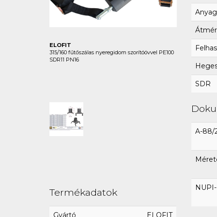
Anyag
Átmér
ELOFIT
Felhas
315/160 fűtőszálas nyeregidom szorítóövvel PE100
SDR11 PN16
Hegesz
SDR
Dok
A-88/
Mérete
NUPI-E
Termékadatok
Gyártó
ELOFIT