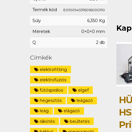
Termék kód
E0100140315016000110
Súly
6,350 Kg
Kap
Méretek
0×0×0 mm
Q
2 db
Címkék
elektrofitting
elektrofúziós
fűtőspirálos
elgef
HÜ
hegesztős
leágazó
HS
leág
elágazó
rákötés
beültetés
Pri
béklyó
megcsapoló