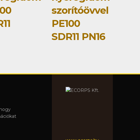
00
szorítóövvel
11
PE100
SDR11 PN16
 hogy
mációkat