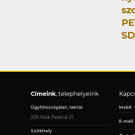
szo
PE
SD
Címeink
, telephelyeink
Kapcs
Ügyfélszolgálat, raktár
Mobil
:
2131 Göd, Pesti út 21.
E-mail
:
Székhely