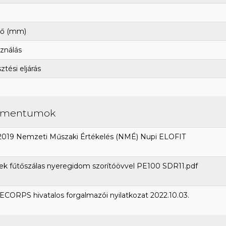
ő (mm)
ználás
tési eljárás
umentumok
2019 Nemzeti Műszaki Értékelés (NMÉ) Nupi ELOFIT
k fűtőszálas nyeregidom szorítóövvel PE100 SDR11.pdf
CORPS hivatalos forgalmazói nyilatkozat 2022.10.03.