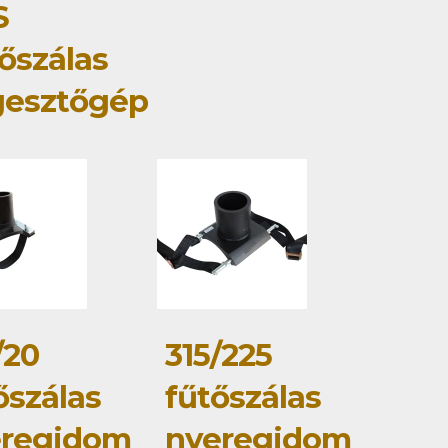
S
őszálas
gesztőgép
/20
315/225
őszálas
fűtőszálas
eregidom
nyeregidom