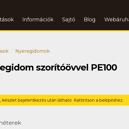
atások
Információk
Sajtó
Blog
Webáruh
ások
Nyeregidomok
regidom szorítóövvel PE100
r, készlet bejelentkezés után látható. Kattintson a belépéshez.
méterek