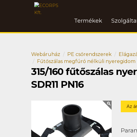
Termékek
Szolgált
Webáruház
PE csőrendszerek
Elágaz
Fűtőszálas megfúró nélküli nyeregidom
315/160 fűtőszálas nye
SDR11 PN16
Az á
Para