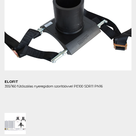
ELOFIT
355/160 fűtőszálas nyeregidom szorítóövvel PE100 SDR11 PN16