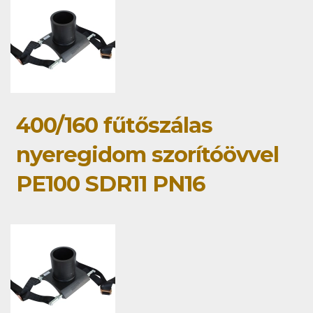
400/160 fűtőszálas
nyeregidom szorítóövvel
PE100 SDR11 PN16