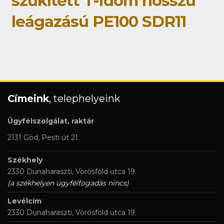
szűkített T-idom hosszú
leágazású PE100 SDR11
Címeink
, telephelyeink
Ügyfélszolgálat, raktár
2131 Göd, Pesti út 21.
Székhely
2330 Dunaharaszti, Vörösföld utca 19.
(a székhelyen ügyfélfogadás nincs)
Levélcím
2330 Dunaharaszti, Vörösföld utca 19.