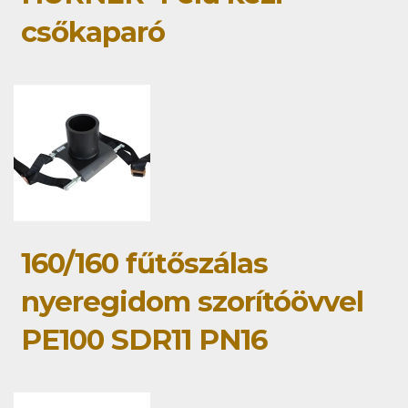
csőkaparó
160/160 fűtőszálas
nyeregidom szorítóövvel
PE100 SDR11 PN16