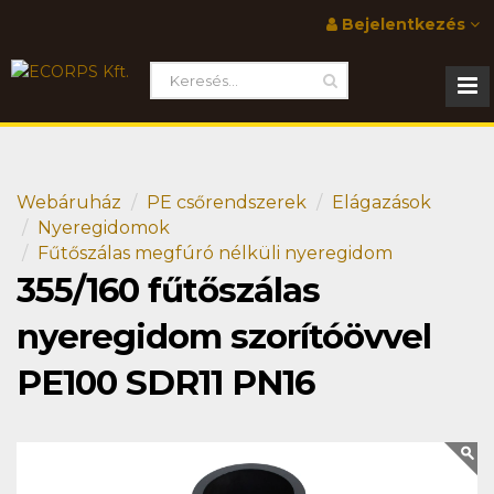
Bejelentkezés
Webáruház
PE csőrendszerek
Elágazások
Nyeregidomok
Fűtőszálas megfúró nélküli nyeregidom
355/160 fűtőszálas
nyeregidom szorítóövvel
PE100 SDR11 PN16