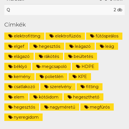
Q
2 db
Címkék
elektrofitting
elektrofúziós
fűtőspirálos
elgef
hegesztős
leágazó
leág
elágazó
rákötés
beültetés
béklyó
megcsapoló
HDPE
kemény
polietilén
KPE
csatlakozó
szerelvény
fitting
elem
kötőidom
hegeszthető
hegesztős
nagyméretű
megfúrós
nyeregidom