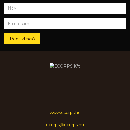
Regisztráció
www.ecorps.hu
ecorps@ecorps.hu