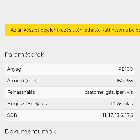
Az ár, készlet bejelentkezés után látható. Kattintson a bel
Paraméterek
Anyag
PE100
Átmérő (mm)
160, 355
Felhasználás
csatorna, gáz, ipari, víz
Hegesztési eljárás
fűtőszálas
SDR
11, 17, 13.6, 17.6
Dokumentumok