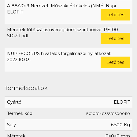
A-88/2019 Nemzeti Műszaki Értékelés (NMÉ) Nupi
ELOFIT
Letöltés
Méretek fűtőszálas nyeregidom szorítóövvel PE100
SDR11.pdf
Letöltés
NUPI-ECORPS hivatalos forgalmazói nyilatkozat
2022.10.03.
Letöltés
Termékadatok
Gyártó
ELOFIT
Termék kód
E0100140355016000110
Súly
6,500 Kg
Méretek
0×0×0 mm