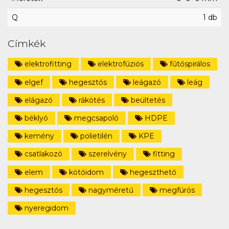
Q
1 db
Címkék
elektrofitting
elektrofúziós
fűtőspirálos
elgef
hegesztős
leágazó
leág
elágazó
rákötés
beültetés
béklyó
megcsapoló
HDPE
kemény
polietilén
KPE
csatlakozó
szerelvény
fitting
elem
kötőidom
hegeszthető
hegesztős
nagyméretű
megfúrós
nyeregidom