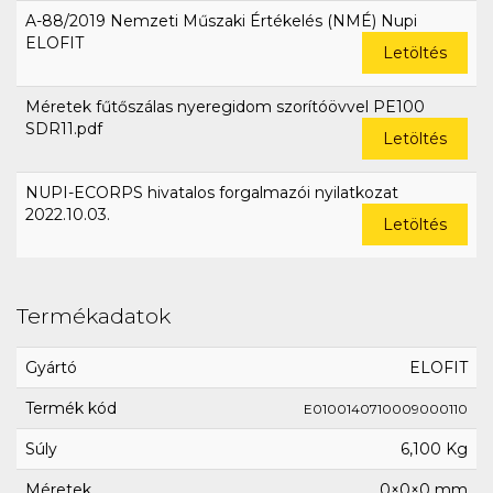
A-88/2019 Nemzeti Műszaki Értékelés (NMÉ) Nupi
ELOFIT
Letöltés
Méretek fűtőszálas nyeregidom szorítóövvel PE100
SDR11.pdf
Letöltés
NUPI-ECORPS hivatalos forgalmazói nyilatkozat
2022.10.03.
Letöltés
Termékadatok
Gyártó
ELOFIT
Termék kód
E0100140710009000110
Súly
6,100 Kg
Méretek
0×0×0 mm