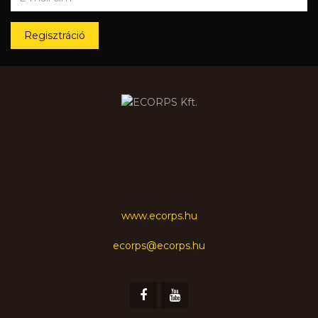
Regisztráció
www.ecorps.hu
ecorps@ecorps.hu