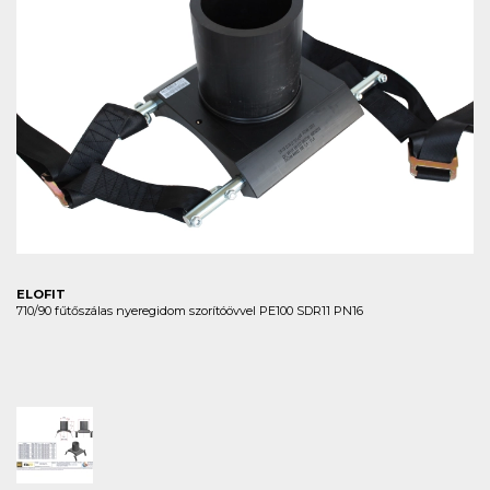
ELOFIT
710/90 fűtőszálas nyeregidom szorítóövvel PE100 SDR11 PN16