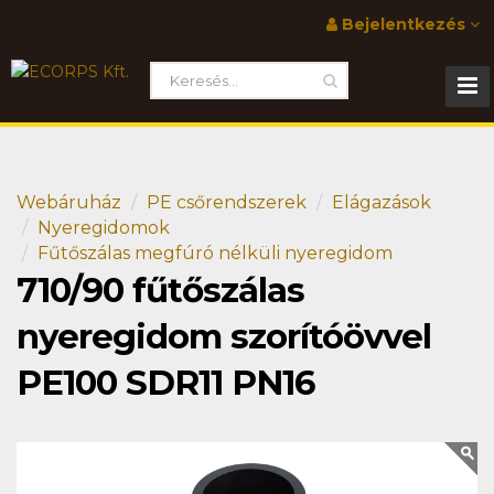
Bejelentkezés
Webáruház
PE csőrendszerek
Elágazások
Nyeregidomok
Fűtőszálas megfúró nélküli nyeregidom
710/90 fűtőszálas
nyeregidom szorítóövvel
PE100 SDR11 PN16