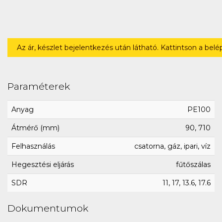
Az ár, készlet bejelentkezés után látható. Kattintson a bel
Paraméterek
Anyag
PE100
Átmérő (mm)
90, 710
Felhasználás
csatorna, gáz, ipari, víz
Hegesztési eljárás
fűtőszálas
SDR
11, 17, 13.6, 17.6
Dokumentumok