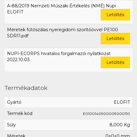
A-88/2019 Nemzeti Műszaki Értékelés (NMÉ) Nupi
ELOFIT
Letöltés
Méretek fűtőszálas nyeregidom szorítóövvel PE100
SDR11.pdf
Letöltés
NUPI-ECORPS hivatalos forgalmazói nyilatkozat
2022.10.03.
Letöltés
Termékadatok
Gyártó
ELOFIT
Termék kód
E0100140900009000110
Súly
8,000 Kg
Méretek
0×0×0 mm