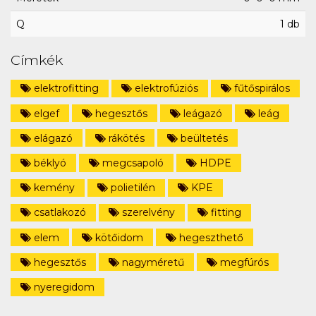
Q
1 db
Címkék
elektrofitting
elektrofúziós
fűtőspirálos
elgef
hegesztős
leágazó
leág
elágazó
rákötés
beültetés
béklyó
megcsapoló
HDPE
kemény
polietilén
KPE
csatlakozó
szerelvény
fitting
elem
kötőidom
hegeszthető
hegesztős
nagyméretű
megfúrós
nyeregidom