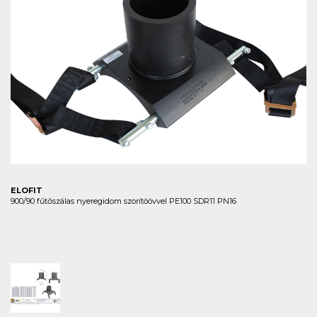
ELOFIT
900/90 fűtőszálas nyeregidom szorítóövvel PE100 SDR11 PN16