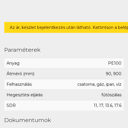
Az ár, készlet bejelentkezés után látható. Kattintson a bel
Paraméterek
Anyag
PE100
Átmérő (mm)
90, 900
Felhasználás
csatorna, gáz, ipari, víz
Hegesztési eljárás
fűtőszálas
SDR
11, 17, 13.6, 17.6
Dokumentumok