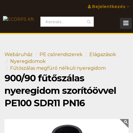
Bejelentkezés
Webáruház
PE csőrendszerek
Elágazások
Nyeregidomok
Fűtőszálas megfúró nélküli nyeregidom
900/90 fűtőszálas
nyeregidom szorítóövvel
PE100 SDR11 PN16