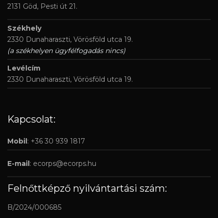
2131 Göd, Pesti út 21.
Székhely
2330 Dunaharaszti, Vörösföld utca 19.
(a székhelyen ügyfélfogadás nincs)
Levélcím
2330 Dunaharaszti, Vörösföld utca 19.
Kapcsolat:
Mobil
: +36 30 939 1817
E-mail
:
ecorps@ecorps.hu
Felnőttképző nyilvántartási szám:
B/2024/000685