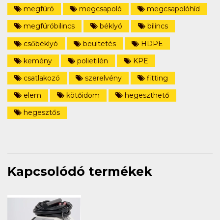
megfúró
megcsapoló
megcsapolóhíd
megfúróbilincs
béklyó
bilincs
csőbéklyó
beültetés
HDPE
kemény
polietilén
KPE
csatlakozó
szerelvény
fitting
elem
kötőidom
hegeszthető
hegesztős
Kapcsolódó termékek