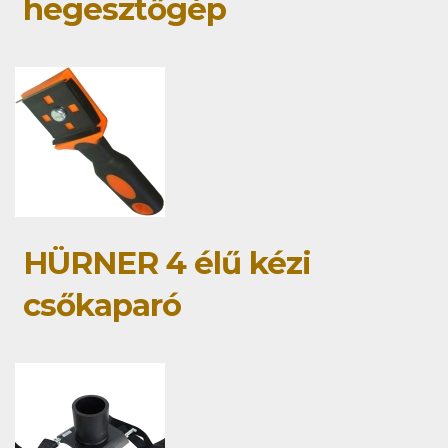
hegesztőgép
HÜRNER 4 élű kézi
csőkaparó