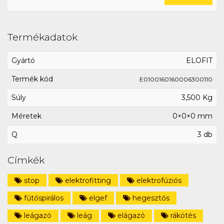
Termékadatok
Gyártó
ELOFIT
Termék kód
E0100160160006300110
Súly
3,500 Kg
Méretek
0×0×0 mm
Q
3 db
Címkék
stop
elektrofitting
elektrofúziós
fűtőspirálos
elgef
hegesztős
leágazó
leág
elágazó
rákötés