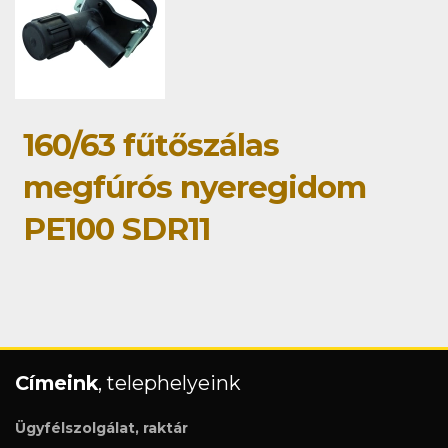
160/63 fűtőszálas
megfúrós nyeregidom
PE100 SDR11
Címeink
, telephelyeink
Ügyfélszolgálat, raktár