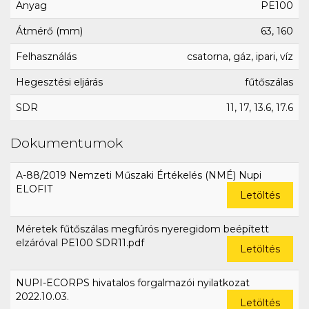
Anyag
PE100
Átmérő (mm)
63, 160
Felhasználás
csatorna, gáz, ipari, víz
Hegesztési eljárás
fűtőszálas
SDR
11, 17, 13.6, 17.6
Dokumentumok
A-88/2019 Nemzeti Műszaki Értékelés (NMÉ) Nupi
ELOFIT
Letöltés
Méretek fűtőszálas megfúrós nyeregidom beépített
elzáróval PE100 SDR11.pdf
Letöltés
NUPI-ECORPS hivatalos forgalmazói nyilatkozat
2022.10.03.
Letöltés