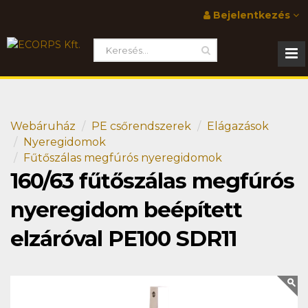
Bejelentkezés
Webáruház
PE csőrendszerek
Elágazások
Nyeregidomok
Fűtőszálas megfúrós nyeregidomok
160/63 fűtőszálas megfúrós
nyeregidom beépített
elzáróval PE100 SDR11