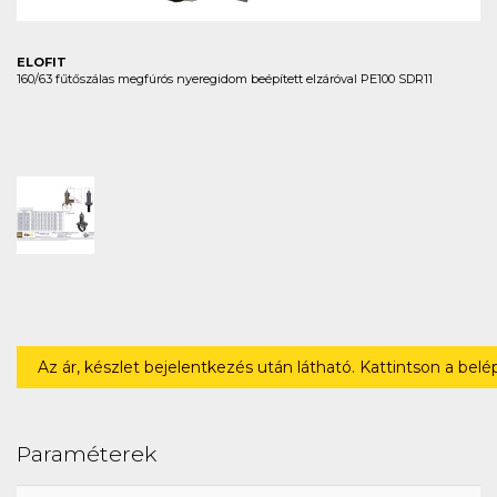
ELOFIT
160/63 fűtőszálas megfúrós nyeregidom beépített elzáróval PE100 SDR11
Az ár, készlet bejelentkezés után látható. Kattintson a bel
Paraméterek