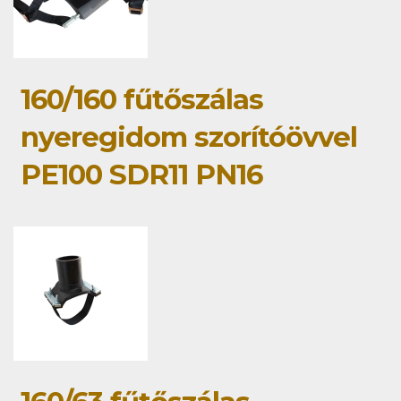
160/160 fűtőszálas
nyeregidom szorítóövvel
PE100 SDR11 PN16