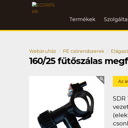
Termékek
Szolgált
Webáruház
PE csőrendszerek
Elágaz
160/25 fűtőszálas meg
Az á
SDR 
vezet
(ele
csonk