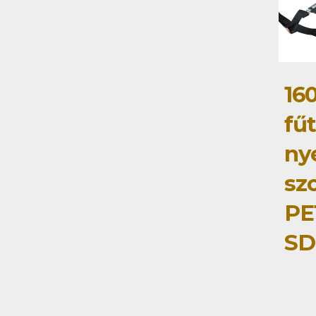
16
fű
ny
szo
PE
SD