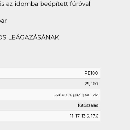
ás az idomba beépített fúróval
bar
OS LEÁGAZÁSÁNAK
PE100
25, 160
csatorna, gáz, ipari, víz
fűtőszálas
11, 17, 13.6, 17.6