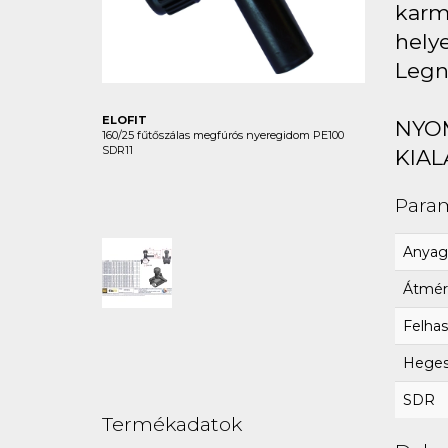
karma
hely
Legn
ELOFIT
NYO
160/25 fűtőszálas megfúrós nyeregidom PE100
SDR11
KIAL
Para
Anyag
Átmér
Felhas
Hegesz
SDR
Termékadatok