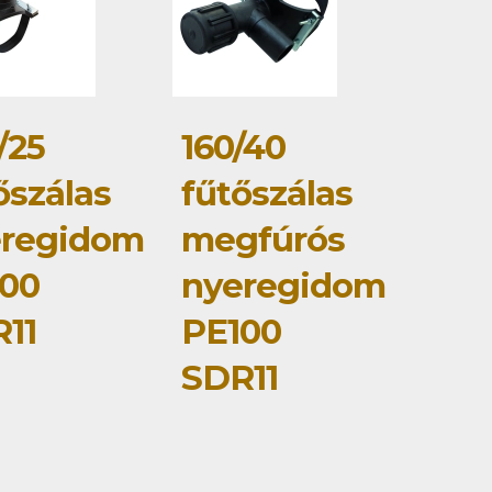
/25
160/40
őszálas
fűtőszálas
eregidom
megfúrós
00
nyeregidom
11
PE100
SDR11