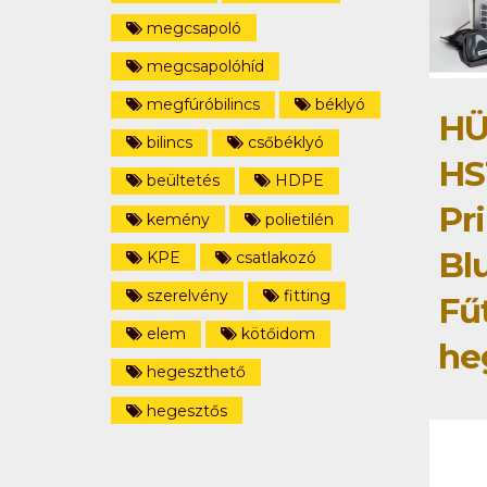
megcsapoló
megcsapolóhíd
megfúróbilincs
béklyó
HÜ
bilincs
csőbéklyó
HS
beültetés
HDPE
Pri
kemény
polietilén
Bl
KPE
csatlakozó
szerelvény
fitting
Fű
elem
kötőidom
he
hegeszthető
hegesztős