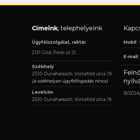
Címeink
, telephelyeink
Kapcs
Ügyfélszolgálat, raktár
Mobil
:
2131 Göd, Pesti út 21.
E-mail
:
Székhely
Feln
2330 Dunaharaszti, Vörösföld utca 19.
nyilv
(a székhelyen ügyfélfogadás nincs)
Levélcím
B/2024
2330 Dunaharaszti, Vörösföld utca 19.