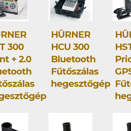
RNER
HÜRNER
HÜ
T 300
HCU 300
HST
nt + 2.0
Bluetooth
Pri
uetooth
Fűtőszálas
GP
tőszálas
hegesztőgép
Fűt
gesztőgép
he