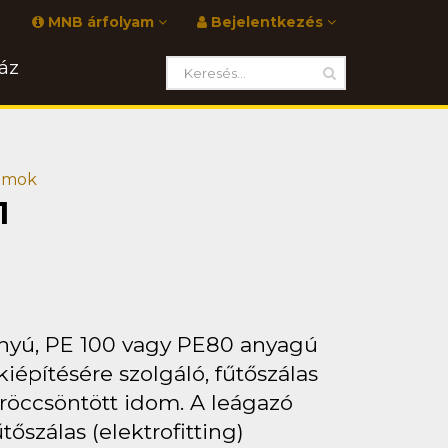
MNB árfolyam
Bejelentkezés
áz
domok
1
ányú, PE 100 vagy PE80 anyagú
építésére szolgáló, fűtőszálas
fröccsöntött idom. A leágazó
őszálas (elektrofitting)