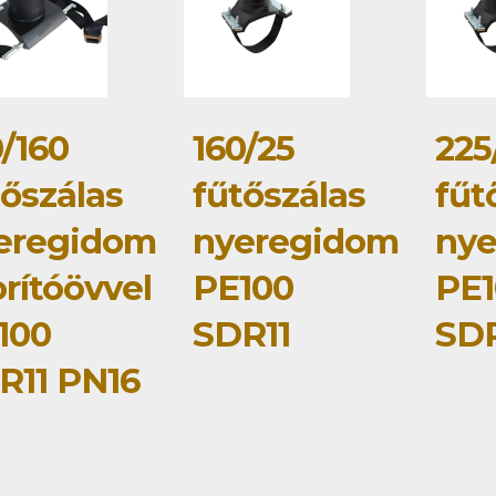
0/160
160/25
225
tőszálas
fűtőszálas
fűt
eregidom
nyeregidom
ny
rítóövvel
PE100
PE1
100
SDR11
SDR
R11 PN16