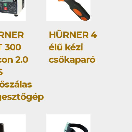
RNER
HÜRNER 4
 300
élű kézi
con 2.0
csőkaparó
S
őszálas
gesztőgép