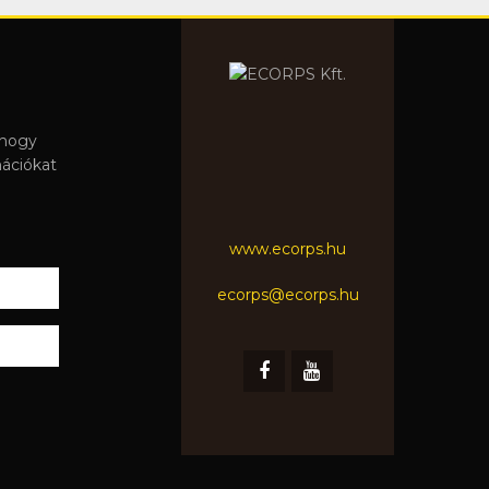
 hogy
mációkat
www.ecorps.hu
ecorps@ecorps.hu