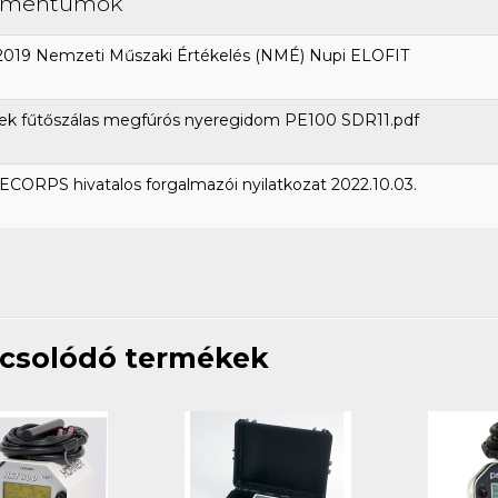
umentumok
2019 Nemzeti Műszaki Értékelés (NMÉ) Nupi ELOFIT
ek fűtőszálas megfúrós nyeregidom PE100 SDR11.pdf
CORPS hivatalos forgalmazói nyilatkozat 2022.10.03.
csolódó termékek