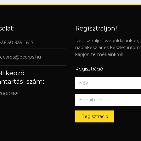
olat:
Regisztráljon!
Regisztráljon weboldalunkon,
 +36 30 939 1817
naprakész ár és készlet infor
kapjon termékeinkről!
ecorps@ecorps.hu
Regisztráció
őttképző
ántartási szám:
/000685
Regisztráció