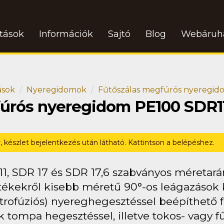
atások
Információk
Sajtó
Blog
Webáruh
ások
Nyeregidomok
Fűtőszálas megfúrós nyeregi
fúrós nyeregidom PE100 SDR1
r, készlet bejelentkezés után látható. Kattintson a belépéshez.
11, SDR 17 és SDR 17,6 szabványos méretar
ékekről kisebb méretű 90°-os leágazások ki
ktrofúziós) nyereghegesztéssel beépíthető 
 tompa hegesztéssel, illetve tokos- vagy fűt