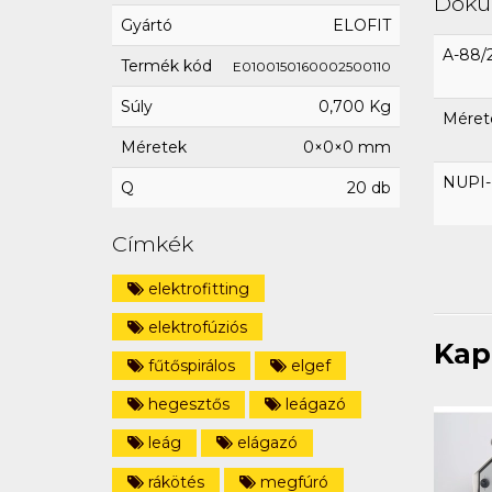
Dok
Gyártó
ELOFIT
A-88/
Termék kód
E0100150160002500110
Súly
0,700 Kg
Méret
Méretek
0×0×0 mm
NUPI-E
Q
20 db
Címkék
elektrofitting
elektrofúziós
Kap
fűtőspirálos
elgef
hegesztős
leágazó
leág
elágazó
rákötés
megfúró