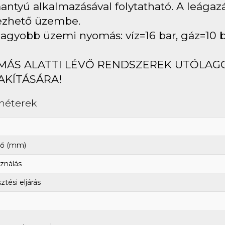
ntyú alkalmazásával folytatható. A leágaz
ezhető üzembe.
agyobb üzemi nyomás: víz=16 bar, gáz=10 
MÁS ALATTI LÉVŐ RENDSZEREK UTÓLAG
AKÍTÁSÁRA!
méterek
ő (mm)
ználás
tési eljárás