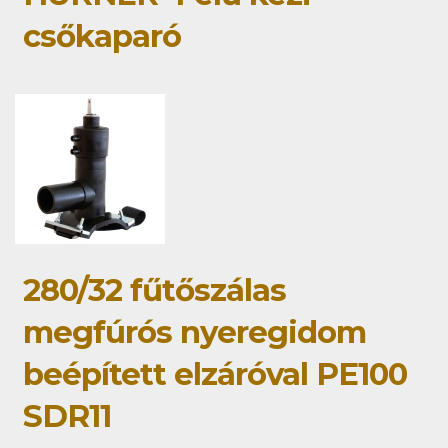
csőkaparó
280/32 fűtőszálas
megfúrós nyeregidom
beépített elzáróval PE100
SDR11