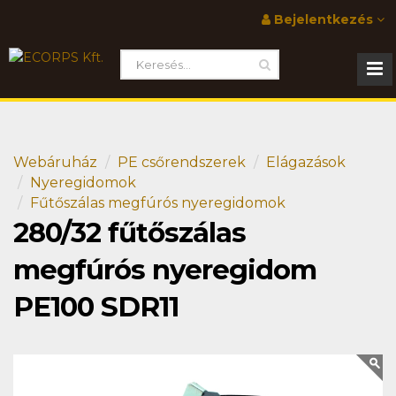
Bejelentkezés
Webáruház
PE csőrendszerek
Elágazások
Nyeregidomok
Fűtőszálas megfúrós nyeregidomok
280/32 fűtőszálas
megfúrós nyeregidom
PE100 SDR11