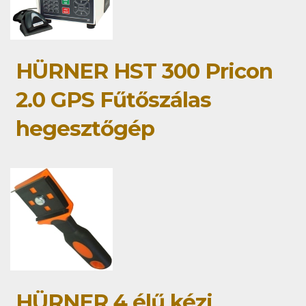
HÜRNER HST 300 Pricon
2.0 GPS Fűtőszálas
hegesztőgép
HÜRNER 4 élű kézi