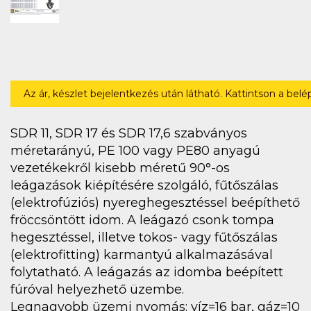
Az ár, készlet bejelentkezés után látható. Kattintson a bel
SDR 11, SDR 17 és SDR 17,6 szabványos
méretarányú, PE 100 vagy PE80 anyagú
vezetékekről kisebb méretű 90°-os
leágazások kiépítésére szolgáló, fűtőszálas
(elektrofúziós) nyereghegesztéssel beépíthető
fröccsöntött idom. A leágazó csonk tompa
hegesztéssel, illetve tokos- vagy fűtőszálas
(elektrofitting) karmantyú alkalmazásával
folytatható. A leágazás az idomba beépített
fúróval helyezhető üzembe.
Legnagyobb üzemi nyomás: víz=16 bar, gáz=10