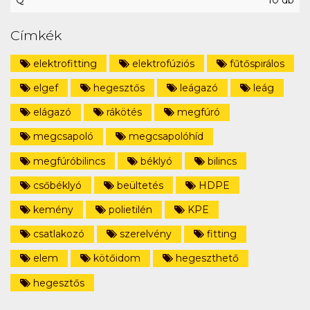
Q
10 db
Címkék
elektrofitting
elektrofúziós
fűtőspirálos
elgef
hegesztős
leágazó
leág
elágazó
rákötés
megfúró
megcsapoló
megcsapolóhíd
megfúróbilincs
béklyó
bilincs
csőbéklyó
beültetés
HDPE
kemény
polietilén
KPE
csatlakozó
szerelvény
fitting
elem
kötőidom
hegeszthető
hegesztős