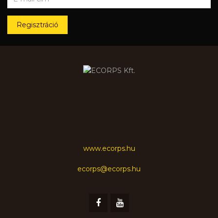
Regisztráció
www.ecorps.hu
ecorps@ecorps.hu