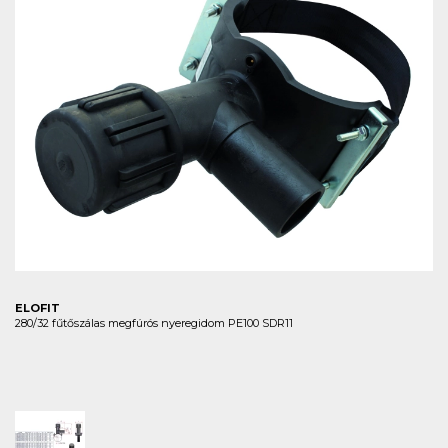
ELOFIT
280/32 fűtőszálas megfúrós nyeregidom PE100 SDR11