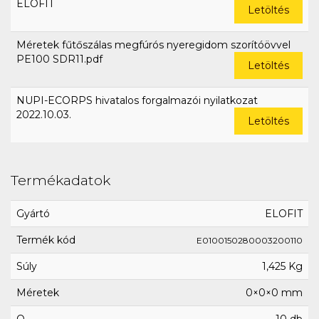
ELOFIT
Letöltés
Méretek fűtőszálas megfúrós nyeregidom szorítóövvel
PE100 SDR11.pdf
Letöltés
NUPI-ECORPS hivatalos forgalmazói nyilatkozat
2022.10.03.
Letöltés
Termékadatok
Gyártó
ELOFIT
Termék kód
E0100150280003200110
Súly
1,425 Kg
Méretek
0×0×0 mm