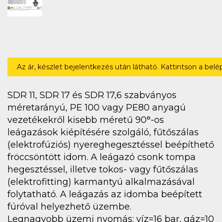
Az ár, készlet bejelentkezés után látható. Kattintson a bel
SDR 11, SDR 17 és SDR 17,6 szabványos
méretarányú, PE 100 vagy PE80 anyagú
vezetékekről kisebb méretű 90°-os
leágazások kiépítésére szolgáló, fűtőszálas
(elektrofúziós) nyereghegesztéssel beépíthető
fröccsöntött idom. A leágazó csonk tompa
hegesztéssel, illetve tokos- vagy fűtőszálas
(elektrofitting) karmantyú alkalmazásával
folytatható. A leágazás az idomba beépített
fúróval helyezhető üzembe.
Legnagyobb üzemi nyomás: víz=16 bar, gáz=10