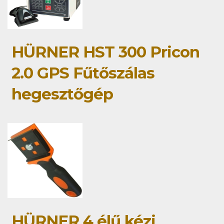
HÜRNER HST 300 Pricon
2.0 GPS Fűtőszálas
hegesztőgép
HÜRNER 4 élű kézi