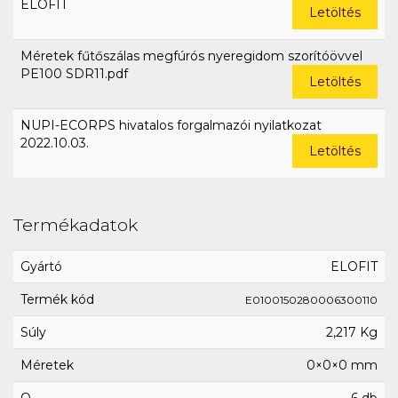
ELOFIT
Letöltés
Méretek fűtőszálas megfúrós nyeregidom szorítóövvel
PE100 SDR11.pdf
Letöltés
NUPI-ECORPS hivatalos forgalmazói nyilatkozat
2022.10.03.
Letöltés
Termékadatok
Gyártó
ELOFIT
Termék kód
E0100150280006300110
Súly
2,217 Kg
Méretek
0×0×0 mm