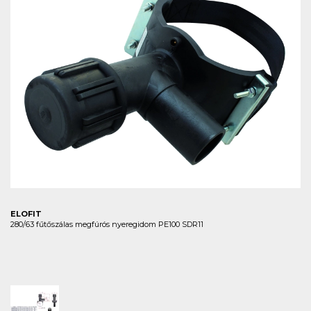
ELOFIT
280/63 fűtőszálas megfúrós nyeregidom PE100 SDR11