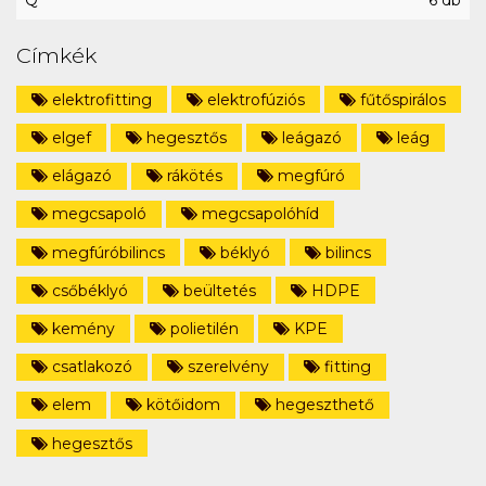
Q
6 db
Címkék
elektrofitting
elektrofúziós
fűtőspirálos
elgef
hegesztős
leágazó
leág
elágazó
rákötés
megfúró
megcsapoló
megcsapolóhíd
megfúróbilincs
béklyó
bilincs
csőbéklyó
beültetés
HDPE
kemény
polietilén
KPE
csatlakozó
szerelvény
fitting
elem
kötőidom
hegeszthető
hegesztős