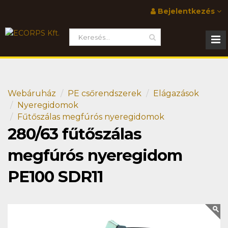
Bejelentkezés
Webáruház
PE csőrendszerek
Elágazások
Nyeregidomok
Fűtőszálas megfúrós nyeregidomok
280/63 fűtőszálas
megfúrós nyeregidom
PE100 SDR11