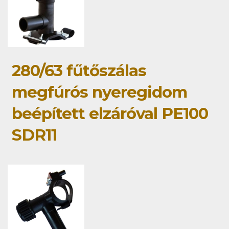
280/63 fűtőszálas
megfúrós nyeregidom
beépített elzáróval PE100
SDR11