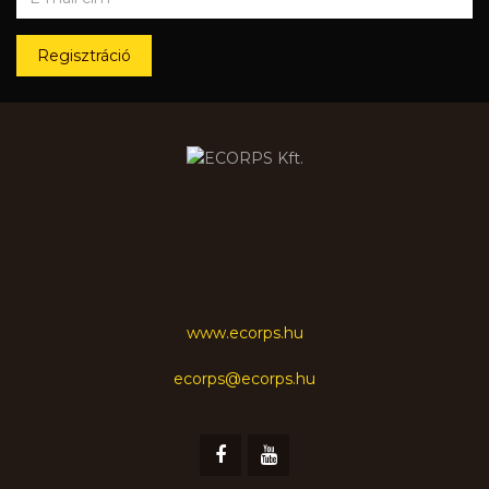
Regisztráció
www.ecorps.hu
ecorps@ecorps.hu