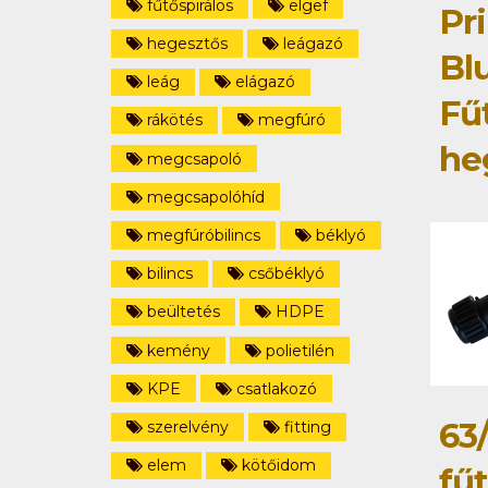
fűtőspirálos
elgef
Pri
hegesztős
leágazó
Bl
leág
elágazó
Fű
rákötés
megfúró
he
megcsapoló
megcsapolóhíd
megfúróbilincs
béklyó
bilincs
csőbéklyó
beültetés
HDPE
kemény
polietilén
KPE
csatlakozó
63
szerelvény
fitting
elem
kötőidom
fű