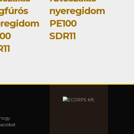
gfúrós
nyeregidom
eregidom
PE100
00
SDR11
11
 hogy
mációkat