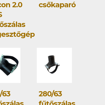
con 2.0
csőkaparó
S
őszálas
gesztőgép
/63
280/63
őszálas
fűtőszálas