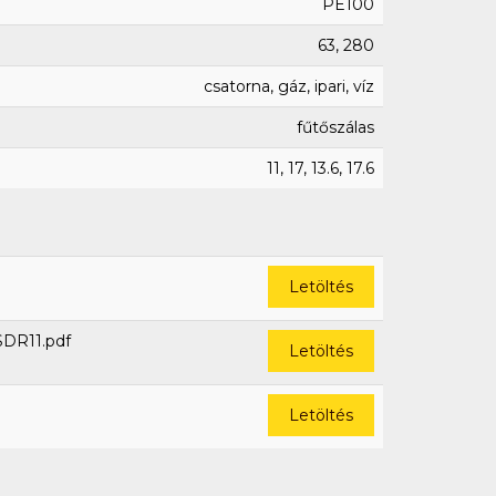
PE100
63, 280
csatorna, gáz, ipari, víz
fűtőszálas
11, 17, 13.6, 17.6
Letöltés
SDR11.pdf
Letöltés
Letöltés