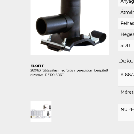
Anyag
Átmér
Felhas
Hegesz
SDR
Dok
ELOFIT
280/63 fűtőszálas megfúrós nyeregidom beépített
A-88/
elzáróval PE100 SDR11
Mérete
NUPI-E