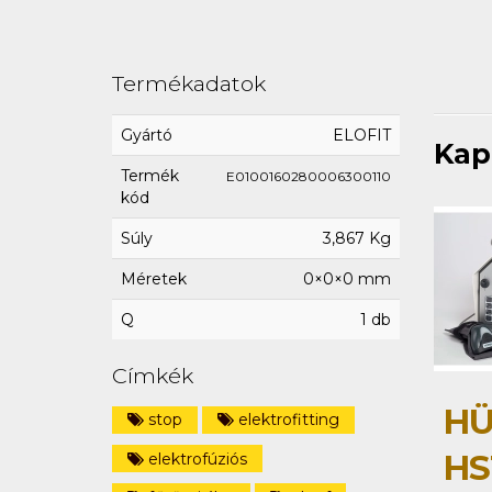
Termékadatok
Gyártó
ELOFIT
Kap
Termék
E0100160280006300110
kód
Súly
3,867 Kg
Méretek
0×0×0 mm
Q
1 db
Címkék
HÜ
stop
elektrofitting
HS
elektrofúziós