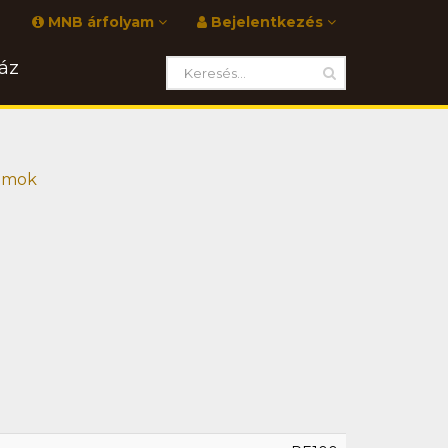
MNB árfolyam
Bejelentkezés
áz
domok