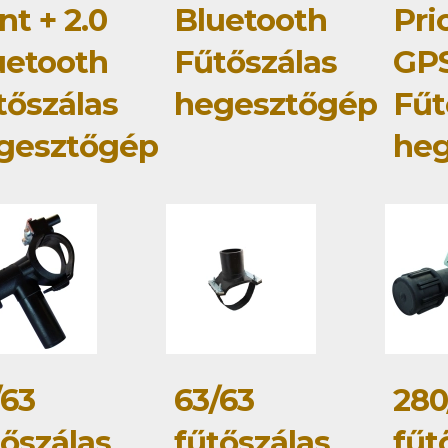
nt + 2.0
Bluetooth
Pri
uetooth
Fűtőszálas
GP
tőszálas
hegesztőgép
Fűt
gesztőgép
he
/63
63/63
280
tőszálas
fűtőszálas
fűt