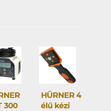
RNER
HÜRNER 4
 300
élű kézi