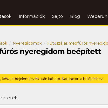
atások
Információk
Sajtó
Blog
Webáruh
ások
Nyeregidomok
Fűtőszálas megfúrós nyeregi
fúrós nyeregidom beépített
r, készlet bejelentkezés után látható. Kattintson a belépéshez.
méterek