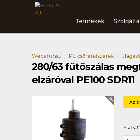
Termékek
Szolgált
Webáruház
PE csőrendszerek
Elágaz
280/63 fűtőszálas meg
elzáróval PE100 SDR11
Az á
Para