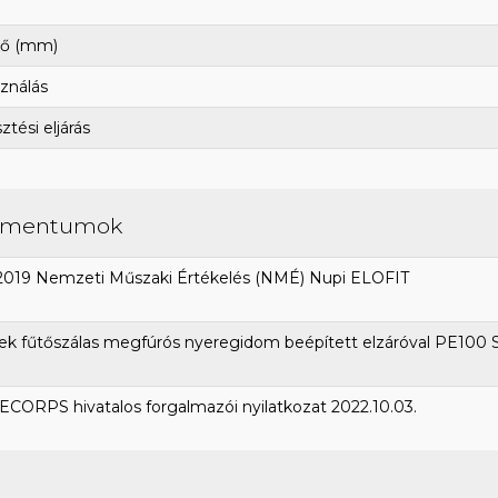
ő (mm)
ználás
tési eljárás
umentumok
2019 Nemzeti Műszaki Értékelés (NMÉ) Nupi ELOFIT
k fűtőszálas megfúrós nyeregidom beépített elzáróval PE100 
CORPS hivatalos forgalmazói nyilatkozat 2022.10.03.