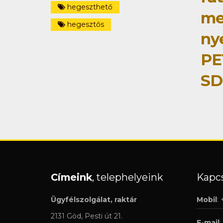
hegeszthető
me
hegesztős
ny
PE
SD
Címeink
, telephelyeink
Kapcs
Ügyfélszolgálat, raktár
Mobil
:
2131 Göd, Pesti út 21.
E-mail
: