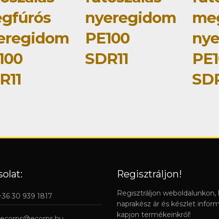
gfúrós
nyeregidom
me
eregidom
PE100
ny
100
SDR11
PE1
R11
SDR
olat:
Regisztráljon!
Regisztráljon weboldalunkon,
 +36 30 939 1817
naprakész ár és készlet infor
kapjon termékeinkről!
ecorps@ecorps.hu