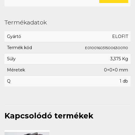
Termékadatok
Gyártó
ELOFIT
Termék kód
E0100160315006300110
Súly
3,375 Kg
Méretek
0×0×0 mm
Q
1 db
Kapcsolódó termékek