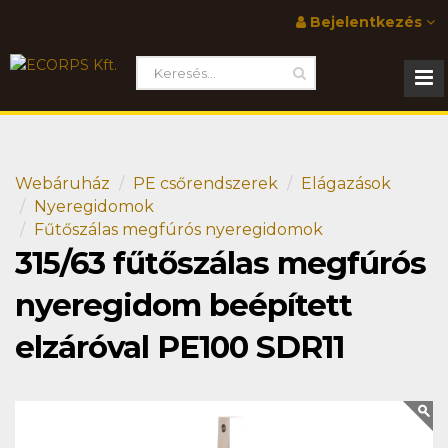
Bejelentkezés
Webáruház
PE csőrendszerek
Elágazások
Nyeregidomok
Fűtőszálas megfúrós nyeregidomok
315/63 fűtőszálas megfúrós
nyeregidom beépített
elzáróval PE100 SDR11