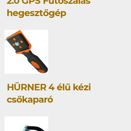
2.0 GPS Fűtőszálas
hegesztőgép
HÜRNER 4 élű kézi
csőkaparó