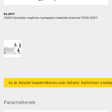
ELOFIT
315/63 fűtőszálas megfúrós nyeregidom beépített elzáróval PE100 SDR11
Az ár, készlet bejelentkezés után látható. Kattintson a bel
Paraméterek