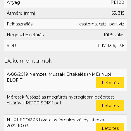
Anyag
PE100
Átmérő (mm)
63, 315
Felhasználás
csatorna, gáz, ipari, víz
Hegesztési eljárás
fűtőszálas
SDR
11, 17, 13.6, 17.6
Dokumentumok
A-88/2019 Nemzeti Műszaki Értékelés (NMÉ) Nupi
ELOFIT
Letöltés
Méretek fűtőszálas megfúrós nyeregidom beépített
elzáróval PE100 SDR11.pdf
Letöltés
NUPI-ECORPS hivatalos forgalmazói nyilatkozat
2022.10.03.
Letöltés