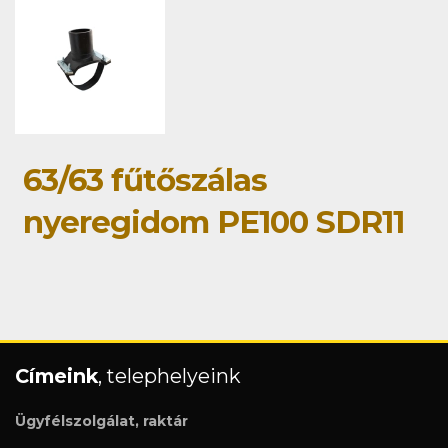
63/63 fűtőszálas
nyeregidom PE100 SDR11
Címeink
, telephelyeink
Ügyfélszolgálat, raktár