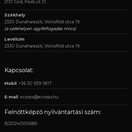
2131 Göd, Pesti út 21.
Székhely
2330 Dunaharaszti, Vörösföld utca 19.
(a székhelyen ügyfélfogadás nincs)
Levélcím
2330 Dunaharaszti, Vörösföld utca 19.
Kapcsolat:
Mobil
: +36 30 939 1817
E-mail
:
ecorps@ecorps.hu
Felnőttképző nyilvántartási szám:
B/2024/000685