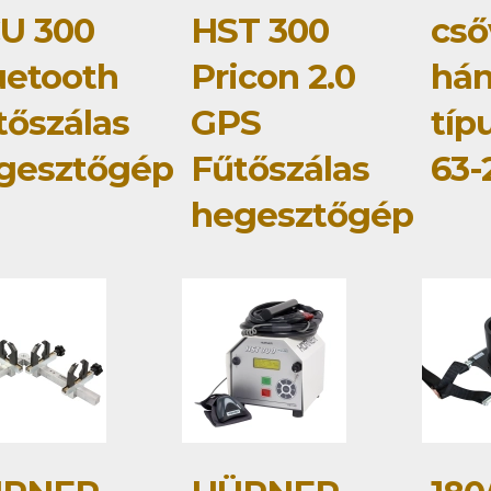
U 300
HST 300
cső
uetooth
Pricon 2.0
hán
tőszálas
GPS
típ
gesztőgép
Fűtőszálas
63
hegesztőgép