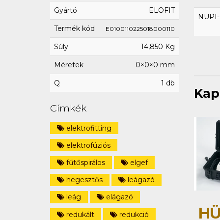
Gyártó
ELOFIT
NUPI-E
Termék kód
E0100110225018000110
Súly
14,850 Kg
Méretek
0×0×0 mm
Q
1 db
Kap
Címkék
elektrofitting
elektrofúziós
fűtőspirálos
elgef
hegesztős
leágazó
leág
elágazó
HÜ
redukált
redukció