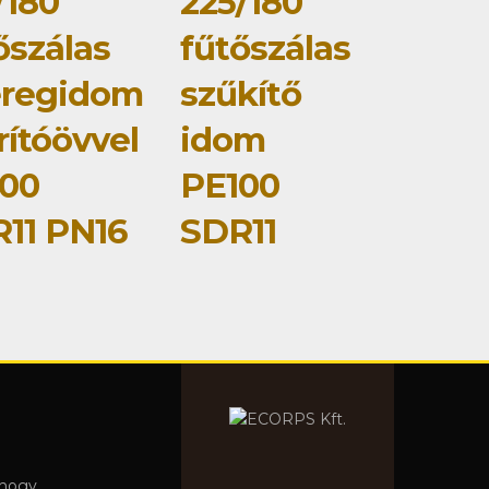
/180
225/180
őszálas
fűtőszálas
eregidom
szűkítő
rítóövvel
idom
00
PE100
11 PN16
SDR11
 hogy