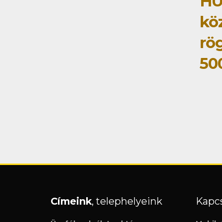
HÜ
kö
rög
50
Címeink
, telephelyeink
Kapcs