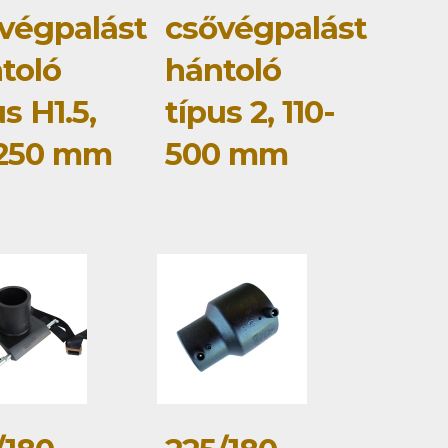
végpalást
csővégpalást
toló
hántoló
us H1.5,
típus 2, 110-
-250 mm
500 mm