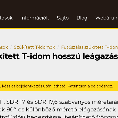
atások
Információk
Sajtó
Blog
Webáruh
ások
Szűkített T-idomok
Fűtőszálas szűkített T-id
kített T-idom hosszú leágazá
r, készlet bejelentkezés után látható. Kattintson a belépéshez.
11, SDR 17 és SDR 17,6 szabványos méretar
ek 90°-os különböző mérető elágazásának ki
trofúziós) hegesztéssel beépíthető fröccsö