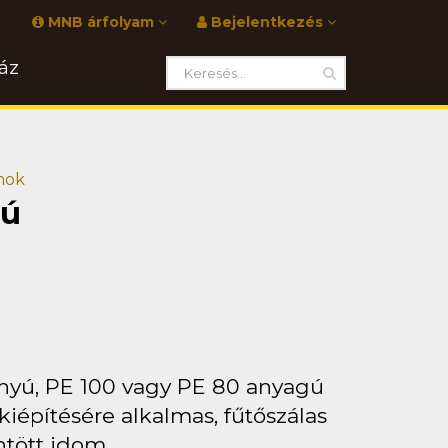
MNB árfolyam
Bejelentkezés
áz
omok
sú
ányú, PE 100 vagy PE 80 anyagú
építésére alkalmas, fűtőszálas
ntött idom.