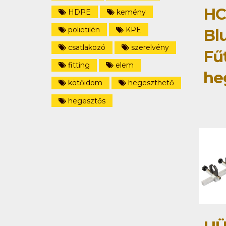
HC
HDPE
kemény
polietilén
KPE
Bl
csatlakozó
szerelvény
Fű
fitting
elem
he
kötőidom
hegeszthető
hegesztős