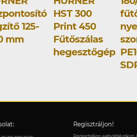
RNER
HÜRNER
180
zpontosító
HST 300
fűt
zítő 125-
Print 450
ny
0 mm
Fűtőszálas
szo
hegesztőgép
PE1
SDR
olat:
Regisztráljon!
Regisztráljon weboldalunkon,