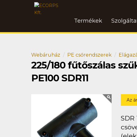
Termékek
Szolgált
Webáruház
PE csőrendszerek
Elágaz
225/180 fűtőszálas szű
PE100 SDR11
Az á
SDR 
csöv
(elek