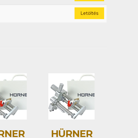
Letöltés
RNER
HÜRNER