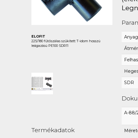
Legn
Para
Anyag
ELOFIT
225/180 fűtőszálas szűkített T-idom hosszú
leágazású PE100 SDR11
Átmér
Felhas
Hegesz
SDR
Dok
A-88/
Termékadatok
Mérete