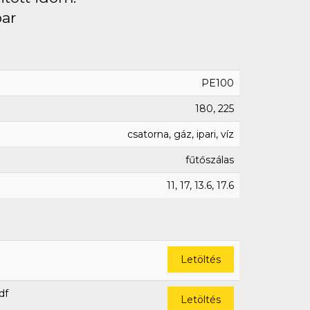
bar
PE100
180, 225
csatorna, gáz, ipari, víz
fűtőszálas
11, 17, 13.6, 17.6
Letöltés
df
Letöltés