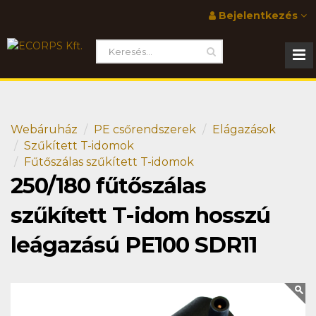
Bejelentkezés
Webáruház
PE csőrendszerek
Elágazások
Szűkített T-idomok
Fűtőszálas szűkített T-idomok
250/180 fűtőszálas
szűkített T-idom hosszú
leágazású PE100 SDR11