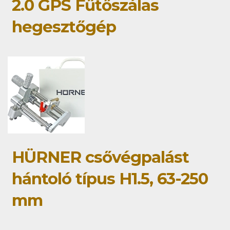
2.0 GPS Fűtőszálas
hegesztőgép
HÜRNER csővégpalást
hántoló típus H1.5, 63-250
mm