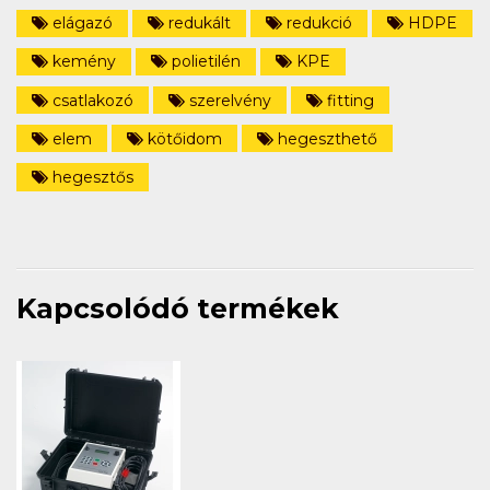
elágazó
redukált
redukció
HDPE
kemény
polietilén
KPE
csatlakozó
szerelvény
fitting
elem
kötőidom
hegeszthető
hegesztős
Kapcsolódó termékek