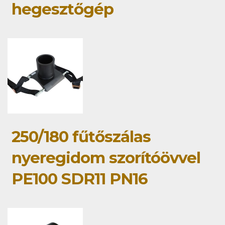
hegesztőgép
250/180 fűtőszálas
nyeregidom szorítóövvel
PE100 SDR11 PN16