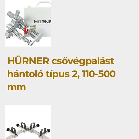
HÜRNER csővégpalást
hántoló típus 2, 110-500
mm