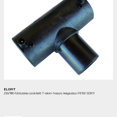
ELOFIT
250/180 fűtőszálas szűkített T-idom hosszú leágazású PE100 SDR11