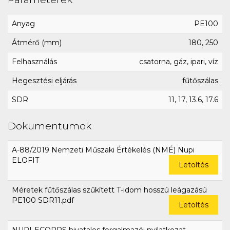
Anyag
PE100
Átmérő (mm)
180, 250
Felhasználás
csatorna, gáz, ipari, víz
Hegesztési eljárás
fűtőszálas
SDR
11, 17, 13.6, 17.6
Dokumentumok
A-88/2019 Nemzeti Műszaki Értékelés (NMÉ) Nupi
ELOFIT
Letöltés
Méretek fűtőszálas szűkített T-idom hosszú leágazású
PE100 SDR11.pdf
Letöltés