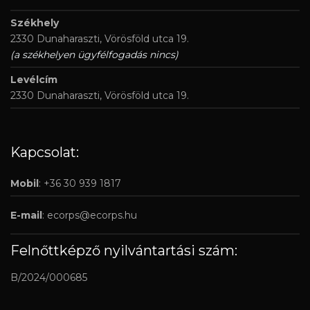
Székhely
2330 Dunaharaszti, Vörösföld utca 19.
(a székhelyen ügyfélfogadás nincs)
Levélcím
2330 Dunaharaszti, Vörösföld utca 19.
Kapcsolat:
Mobil
: +36 30 939 1817
E-mail
:
ecorps@ecorps.hu
Felnőttképző nyilvántartási szám:
B/2024/000685