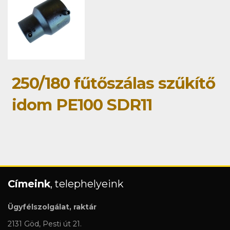
250/180 fűtőszálas szűkítő
idom PE100 SDR11
Címeink
, telephelyeink
Ügyfélszolgálat, raktár
2131 Göd, Pesti út 21.