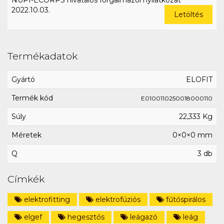
NUPI-ECORPS hivatalos forgalmazói nyilatkozat
2022.10.03.
Letöltés
Termékadatok
Gyártó
ELOFIT
Termék kód
E0100110250018000110
Súly
22,333 Kg
Méretek
0×0×0 mm
Q
3 db
Címkék
elektrofitting
elektrofúziós
fűtőspirálos
elgef
hegesztős
leágazó
leág