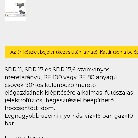
Az ár, készlet bejelentkezés után látható. Kattintson a bel
SDR 11, SDR 17 és SDR 17,6 szabványos
méretarányú, PE 100 vagy PE 80 anyagú
csövek 90°-os különböző mérető
elágazásának kiépítésére alkalmas, fűtőszálas
(elektrofúziós) hegesztéssel beépíthető
fröccsöntött idom.
Legnagyobb üzemi nyomás: víz=16 bar, gáz=10
bar
Paraméterek