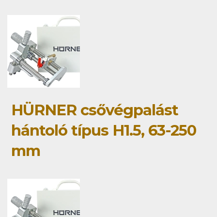
HÜRNER csővégpalást
hántoló típus H1.5, 63-250
mm