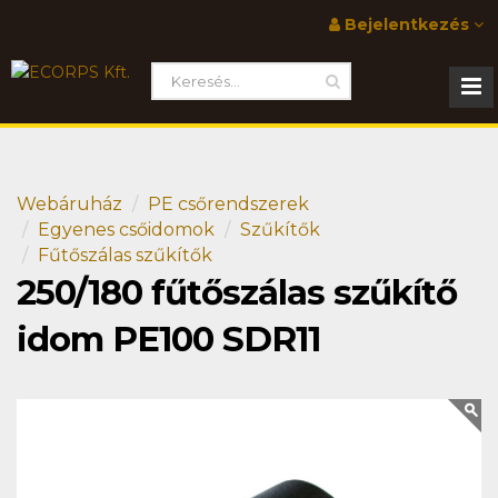
Bejelentkezés
Webáruház
PE csőrendszerek
Egyenes csőidomok
Szűkítők
Fűtőszálas szűkítők
250/180 fűtőszálas szűkítő
idom PE100 SDR11