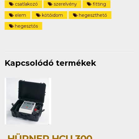
csatlakozó
szerelvény
fitting
elem
kötőidom
hegeszthető
hegesztős
Kapcsolódó termékek
HÜRNER HCU 300