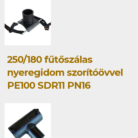
250/180 fűtőszálas
nyeregidom szorítóövvel
PE100 SDR11 PN16