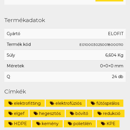
Termékadatok
Gyártó
ELOFIT
Termék kód
E0100030250018000110
Súly
6,604 Kg
Méretek
0×0×0 mm
Q
24 db
Címkék
elektrofitting
elektrofúziós
fűtőspirálos
elgef
hegesztős
bővítő
redukció
HDPE
kemény
polietilén
KPE