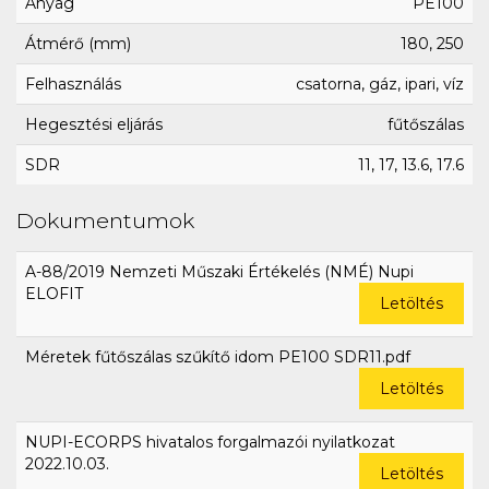
Anyag
PE100
Átmérő (mm)
180, 250
Felhasználás
csatorna, gáz, ipari, víz
Hegesztési eljárás
fűtőszálas
SDR
11, 17, 13.6, 17.6
Dokumentumok
A-88/2019 Nemzeti Műszaki Értékelés (NMÉ) Nupi
ELOFIT
Letöltés
Méretek fűtőszálas szűkítő idom PE100 SDR11.pdf
Letöltés
NUPI-ECORPS hivatalos forgalmazói nyilatkozat
2022.10.03.
Letöltés