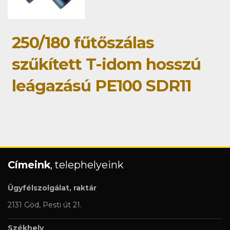
250/180 fűtőszálas
szűkített T-idom hosszú
leágazású PE100 SDR11
Címeink
, telephelyeink
Ügyfélszolgálat, raktár
2131 Göd, Pesti út 21.
Székhely