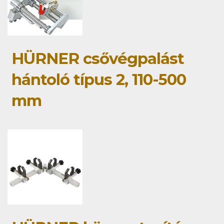
HÜRNER csővégpalást
hántoló típus 2, 110-500
mm