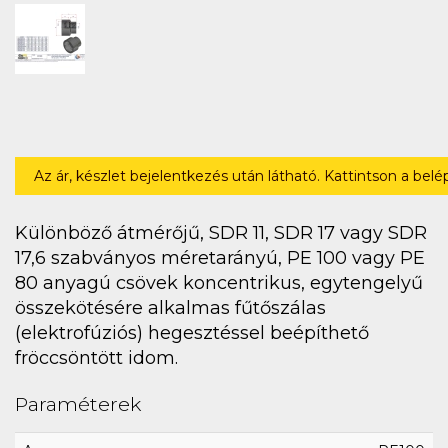
Az ár, készlet bejelentkezés után látható. Kattintson a bel
Különböző átmérőjű, SDR 11, SDR 17 vagy SDR
17,6 szabványos méretarányú, PE 100 vagy PE
80 anyagú csövek koncentrikus, egytengelyű
összekötésére alkalmas fűtőszálas
(elektrofúziós) hegesztéssel beépíthető
fröccsöntött idom.
Paraméterek