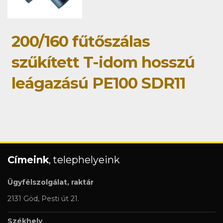
200/160 fűtőszálas
szűkített T-idom hosszú
leágazású PE100 SDR11
Címeink
, telephelyeink
Ügyfélszolgálat, raktár
2131 Göd, Pesti út 21.
Székhely