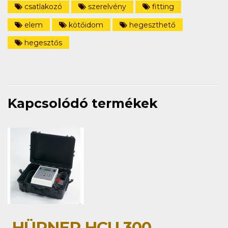
csatlakozó
szerelvény
fitting
elem
kötőidom
hegeszthető
hegesztős
Kapcsolódó termékek
HÜRNER HCU 300