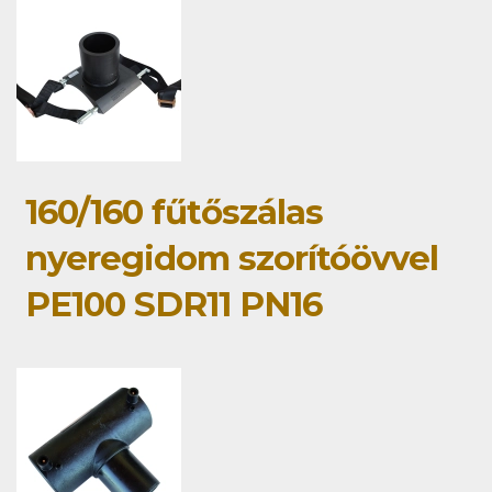
160/160 fűtőszálas
nyeregidom szorítóövvel
PE100 SDR11 PN16