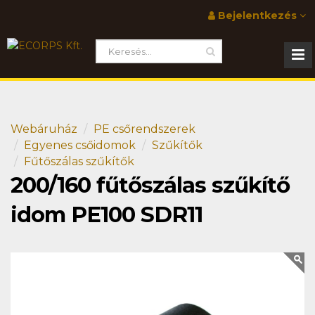
Bejelentkezés
Webáruház
PE csőrendszerek
Egyenes csőidomok
Szűkítők
Fűtőszálas szűkítők
200/160 fűtőszálas szűkítő
idom PE100 SDR11