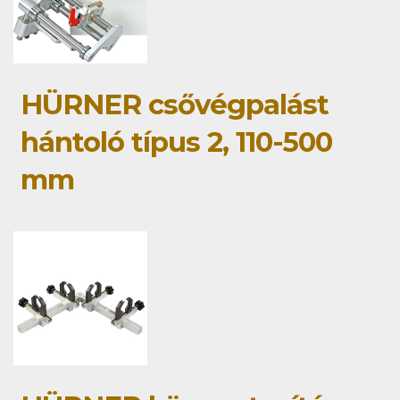
HÜRNER csővégpalást
hántoló típus 2, 110-500
mm