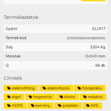
Termékadatok
Gyártó
ELOFIT
Termék kód
E0100030200016000110
Súly
3,504 Kg
Méretek
0×0×0 mm
Q
48 db
Címkék
elektrofitting
elektrofúziós
fűtőspirálos
elgef
hegesztős
bővítő
redukció
HDPE
kemény
polietilén
KPE