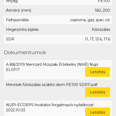
Anyag
PE100
Átmérő (mm)
160, 200
Felhasználás
csatorna, gáz, ipari, víz
Hegesztési eljárás
fűtőszálas
SDR
11, 17, 13.6, 17.6
Dokumentumok
A-88/2019 Nemzeti Műszaki Értékelés (NMÉ) Nupi
ELOFIT
Letöltés
Méretek fűtőszálas szűkítő idom PE100 SDR11.pdf
Letöltés
NUPI-ECORPS hivatalos forgalmazói nyilatkozat
2022.10.03.
Letöltés