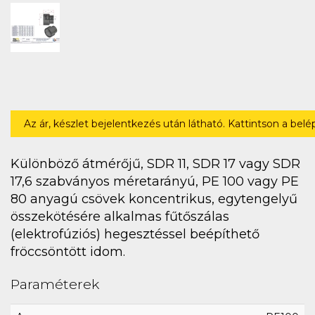
Az ár, készlet bejelentkezés után látható. Kattintson a bel
Különböző átmérőjű, SDR 11, SDR 17 vagy SDR
17,6 szabványos méretarányú, PE 100 vagy PE
80 anyagú csövek koncentrikus, egytengelyű
összekötésére alkalmas fűtőszálas
(elektrofúziós) hegesztéssel beépíthető
fröccsöntött idom.
Paraméterek