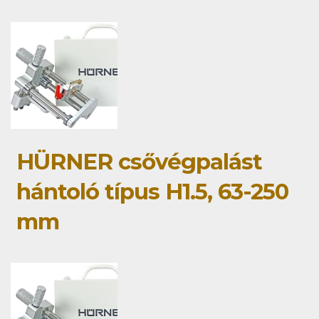
HÜRNER csővégpalást
hántoló típus H1.5, 63-250
mm