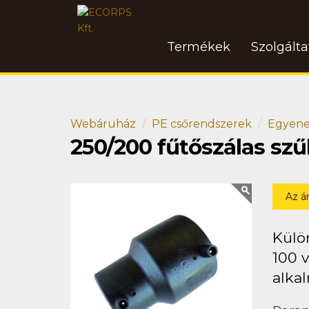
Termékek
Szolgált
Webáruház
PE csőrendszerek
Egyene
250/200 fűtőszálas sz
Az á
Külö
100 
alkal