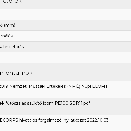
méterek
ő (mm)
ználás
tési eljárás
umentumok
2019 Nemzeti Műszaki Értékelés (NMÉ) Nupi ELOFIT
k fűtőszálas szűkítő idom PE100 SDR11.pdf
CORPS hivatalos forgalmazói nyilatkozat 2022.10.03.