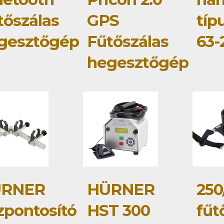
tőszálas
GPS
típ
gesztőgép
Fűtőszálas
63
hegesztőgép
RNER
HÜRNER
250
zpontosító
HST 300
fűt