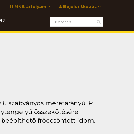
MNB árfolyam
Bejelentkezés
áz
7,6 szabványos méretarányú, PE
gytengelyű összekötésére
l beépíthető fröccsöntött idom.