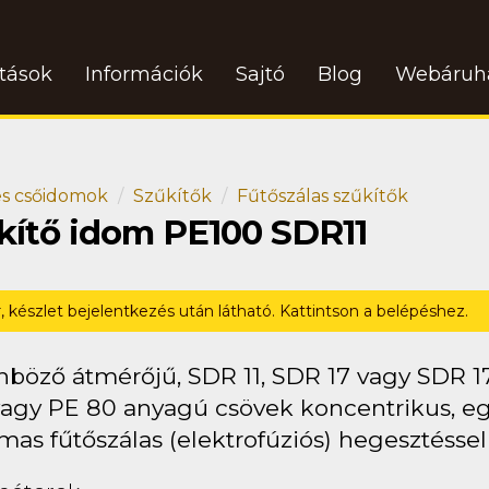
atások
Információk
Sajtó
Blog
Webáruh
s csőidomok
Szűkítők
Fűtőszálas szűkítők
űkítő idom PE100 SDR11
r, készlet bejelentkezés után látható. Kattintson a belépéshez.
nböző átmérőjű, SDR 11, SDR 17 vagy SDR 1
vagy PE 80 anyagú csövek koncentrikus, e
mas fűtőszálas (elektrofúziós) hegesztésse