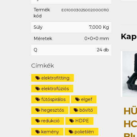
Termék
E0100030250020000110
kód
Súly
7,000 Kg
Kap
Méretek
0×0×0 mm
Q
24 db
Címkék
elektrofitting
elektrofúziós
fűtőspirálos
elgef
HÜ
hegesztős
bővítő
HC
redukció
HDPE
kemény
polietilén
Bl