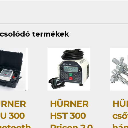
csolódó termékek
RNER
HÜRNER
HÜ
U 300
HST 300
cső
uetooth
Pricon 2.0
hán