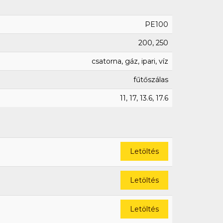
PE100
200, 250
csatorna, gáz, ipari, víz
fűtőszálas
11, 17, 13.6, 17.6
Letöltés
Letöltés
Letöltés