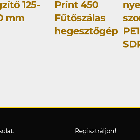
zítő 125-
Print 450
ny
0 mm
Fűtőszálas
szo
hegesztőgép
PE1
SDR
olat:
Regisztráljon!