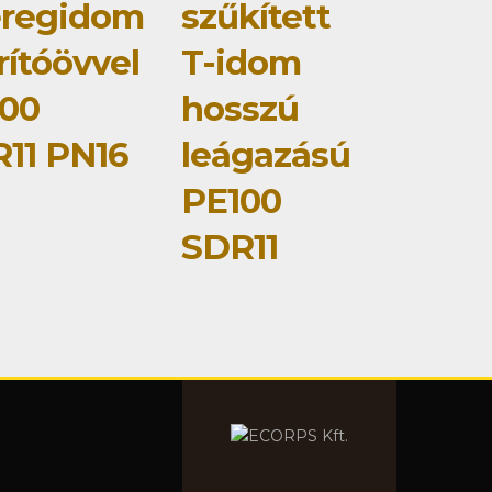
eregidom
szűkített
rítóövvel
T-idom
00
hosszú
11 PN16
leágazású
PE100
SDR11