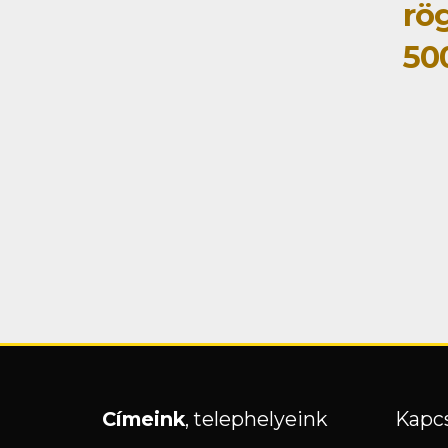
rög
50
Címeink
, telephelyeink
Kapcs