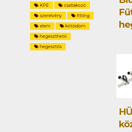
KPE
csatlakozó
Fű
szerelvény
fitting
he
elem
kötőidom
hegeszthető
hegesztős
HÜ
kö