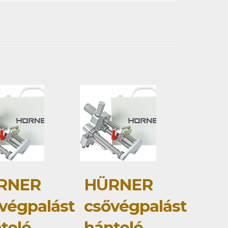
RNER
HÜRNER
végpalást
csővégpalást
toló
hántoló