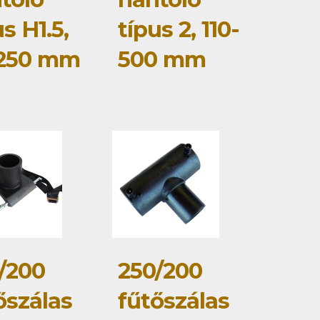
us H1.5,
típus 2, 110-
-250 mm
500 mm
/200
250/200
őszálas
fűtőszálas