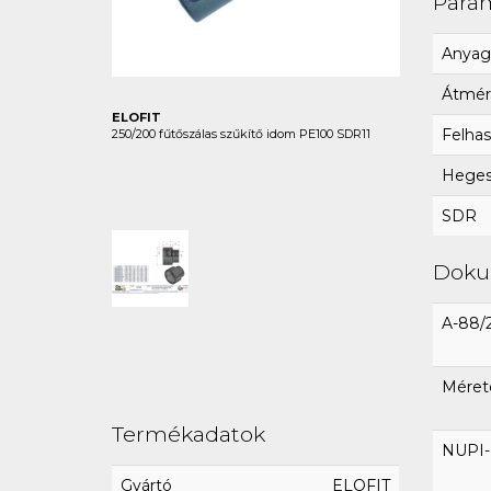
Para
Anyag
Átmér
ELOFIT
Felhas
250/200 fűtőszálas szűkítő idom PE100 SDR11
Hegesz
SDR
Dok
A-88/
Mérete
Termékadatok
NUPI-E
Gyártó
ELOFIT