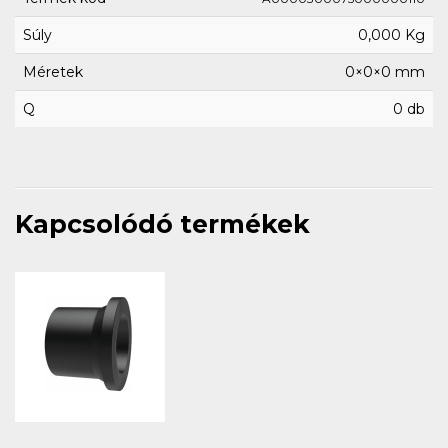
Súly
0,000 Kg
Méretek
0×0×0 mm
Q
0 db
Kapcsolódó termékek