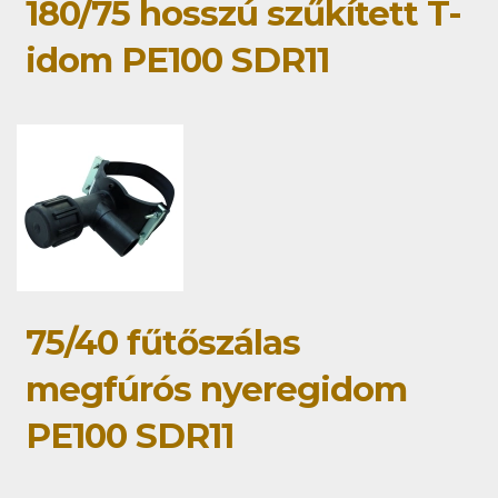
180/75 hosszú szűkített T-
idom PE100 SDR11
75/40 fűtőszálas
megfúrós nyeregidom
PE100 SDR11