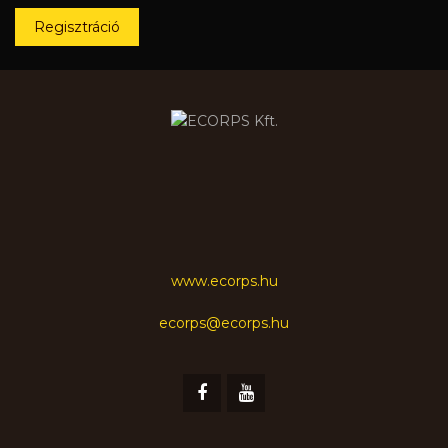
Regisztráció
www.ecorps.hu
ecorps@ecorps.hu