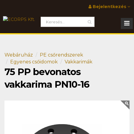
Bejelentkezés
Webáruház
PE csőrendszerek
Egyenes csőidomok
Vakkarimák
75 PP bevonatos
vakkarima PN10-16