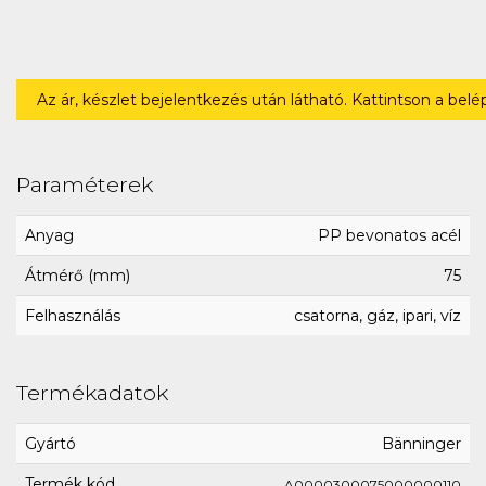
Az ár, készlet bejelentkezés után látható. Kattintson a bel
Paraméterek
Anyag
PP bevonatos acél
Átmérő (mm)
75
Felhasználás
csatorna, gáz, ipari, víz
Termékadatok
Gyártó
Bänninger
Termék kód
A0000300075000000110