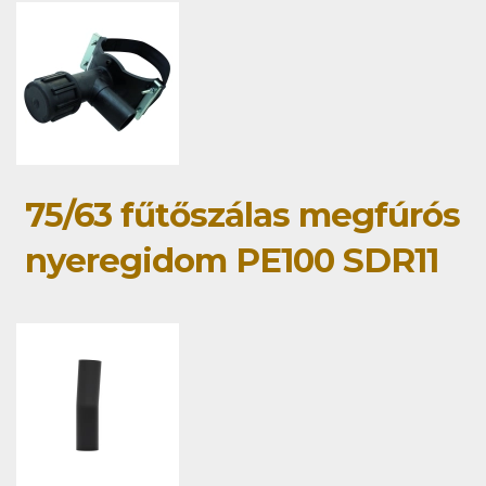
75/63 fűtőszálas megfúrós
nyeregidom PE100 SDR11