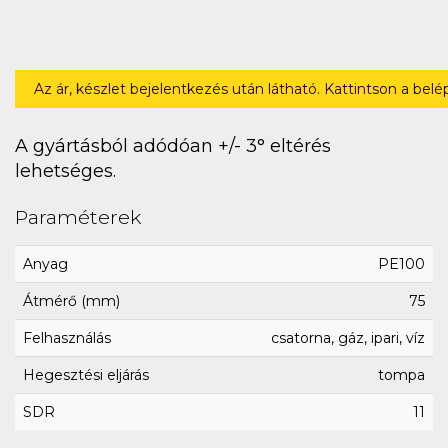
Az ár, készlet bejelentkezés után látható. Kattintson a bel
A gyártásból adódóan +/- 3° eltérés
lehetséges.
Paraméterek
Anyag
PE100
Átmérő (mm)
75
Felhasználás
csatorna, gáz, ipari, víz
Hegesztési eljárás
tompa
SDR
11