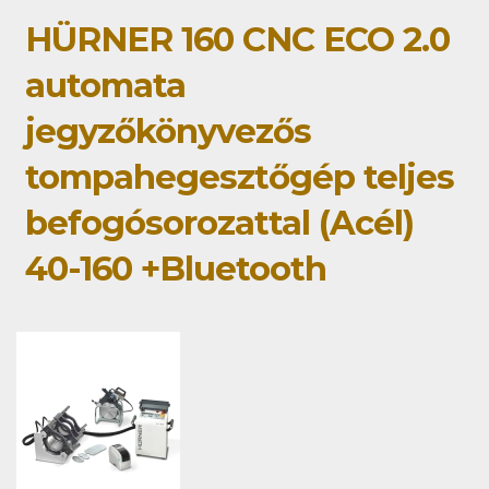
HÜRNER 160 CNC ECO 2.0
automata
jegyzőkönyvezős
tompahegesztőgép teljes
befogósorozattal (Acél)
40-160 +Bluetooth