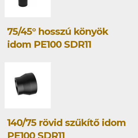
75/45° hosszú könyök
idom PE100 SDR11
140/75 rövid szűkítő idom
PE100 SDR11