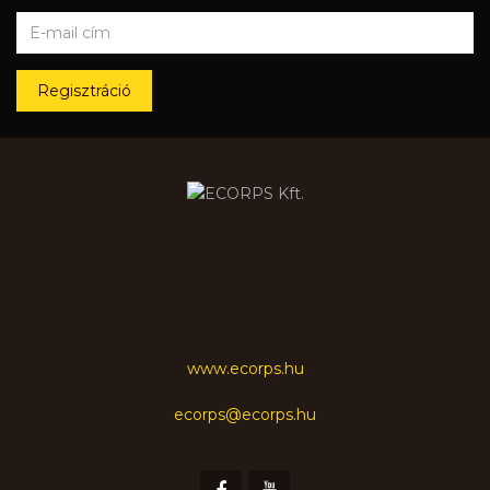
Regisztráció
www.ecorps.hu
ecorps@ecorps.hu