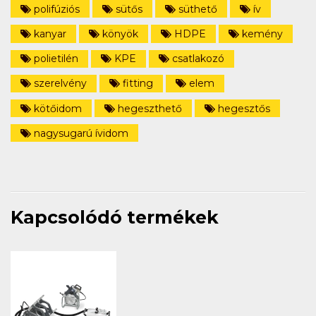
polifúziós
sütős
süthető
ív
kanyar
könyök
HDPE
kemény
polietilén
KPE
csatlakozó
szerelvény
fitting
elem
kötőidom
hegeszthető
hegesztős
nagysugarú ívidom
Kapcsolódó termékek