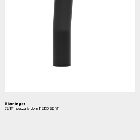
Bänninger
75/11° hosszú ívidom PE100 SDR11