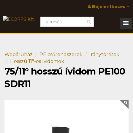
Bejelentkezés
Webáruház
PE csőrendszerek
Iránytörések
Hosszú 11°-os ívidomok
75/11° hosszú ívidom PE100
SDR11