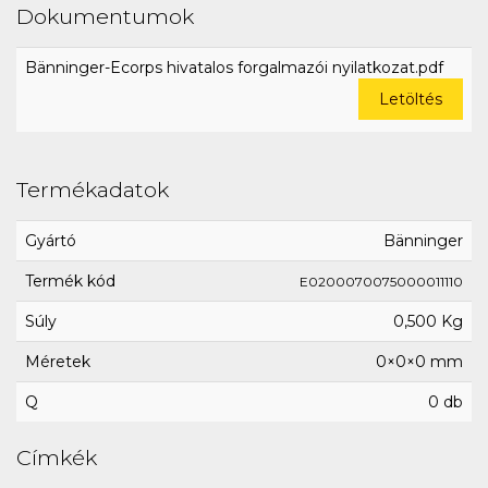
Dokumentumok
Bänninger-Ecorps hivatalos forgalmazói nyilatkozat.pdf
Letöltés
Termékadatok
Gyártó
Bänninger
Termék kód
E0200070075000011110
Súly
0,500 Kg
Méretek
0×0×0 mm
Q
0 db
Címkék