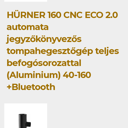
HÜRNER 160 CNC ECO 2.0
automata
jegyzőkönyvezős
tompahegesztőgép teljes
befogósorozattal
(Aluminium) 40-160
+Bluetooth