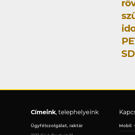
rö
sz
id
PE
SD
Címeink
, telephelyeink
Kapcs
Ügyfélszolgálat, raktár
Mobil
: