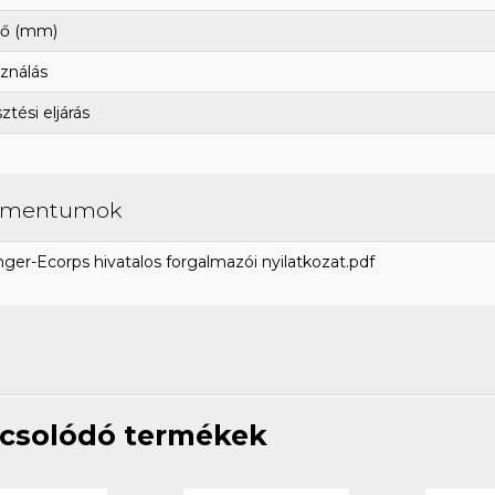
ő (mm)
ználás
tési eljárás
umentumok
ger-Ecorps hivatalos forgalmazói nyilatkozat.pdf
csolódó termékek