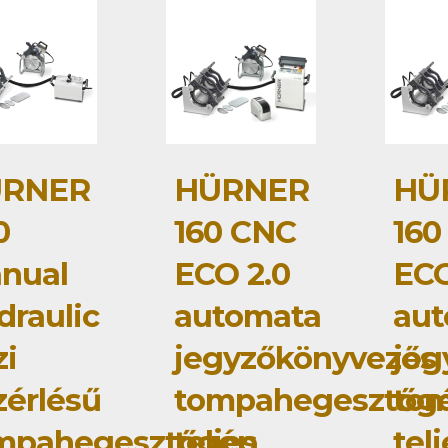
RNER
HÜRNER
HÜ
0
160 CNC
160
nual
ECO 2.0
ECO
draulic
automata
au
zi
jegyzőkönyvezős
jeg
zérlésű
tompahegesztőg
to
mpahegesztőgép
teljes
tel