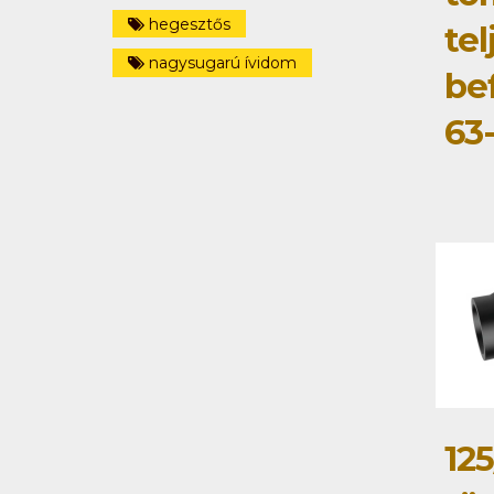
hegesztős
tel
nagysugarú ívidom
be
63
125