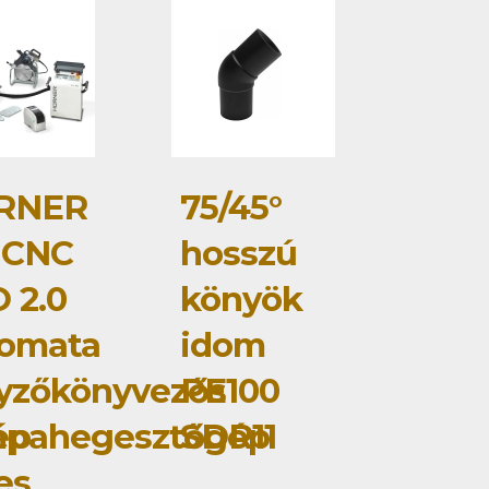
RNER
75/45°
 CNC
hosszú
 2.0
könyök
tomata
idom
yzőkönyvezős
PE100
ép
mpahegesztőgép
SDR11
jes