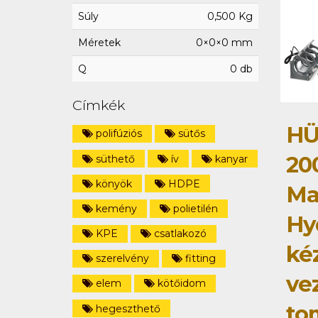
Súly
0,500 Kg
Méretek
0×0×0 mm
Q
0 db
Címkék
HÜ
polifúziós
sütős
20
süthető
ív
kanyar
könyök
HDPE
Ma
kemény
polietilén
Hy
KPE
csatlakozó
ké
szerelvény
fitting
ve
elem
kötőidom
to
hegeszthető