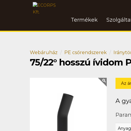
Termékek
Szolgált
Webáruház
PE csőrendszerek
Iránytö
75/22° hosszú ívidom 
Az á
A gyá
Para
Anyag