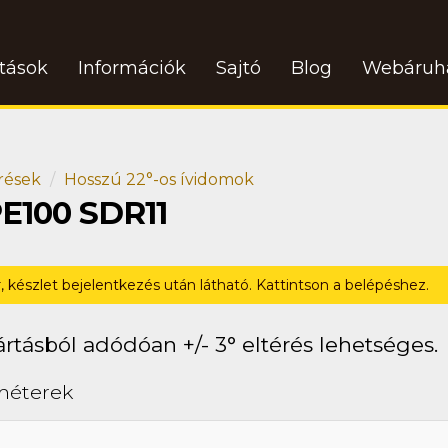
atások
Információk
Sajtó
Blog
Webáruh
rések
Hosszú 22°-os ívidomok
PE100 SDR11
r, készlet bejelentkezés után látható. Kattintson a belépéshez.
rtásból adódóan +/- 3° eltérés lehetséges.
méterek