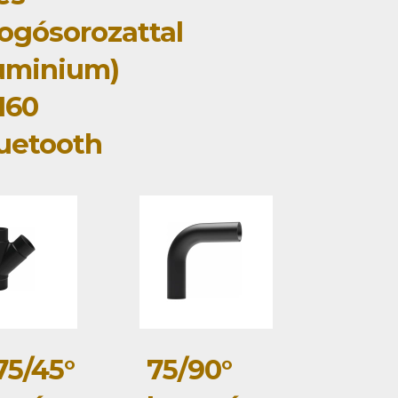
ogósorozattal
uminium)
160
uetooth
75/45°
75/90°