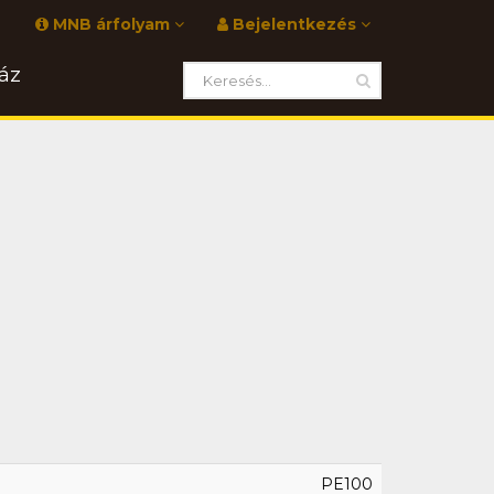
MNB árfolyam
Bejelentkezés
áz
PE100