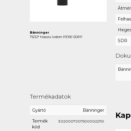
Átmér
Felhas
Hegesz
Bänninger
75/22° hosszú ívidom PE100 SDR11
SDR
Dok
Bännin
Termékadatok
Gyártó
Bänninger
Kap
Termék
E0200070075000022110
kód