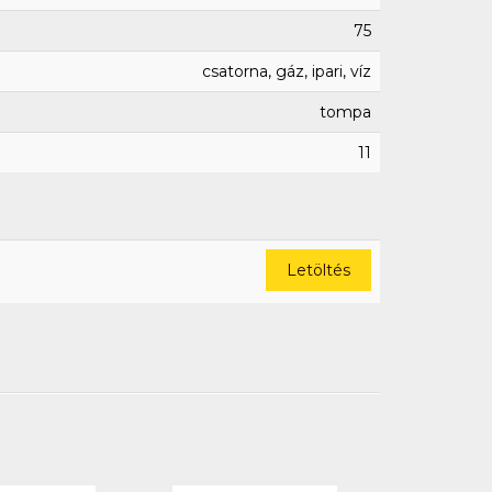
75
csatorna, gáz, ipari, víz
tompa
11
Letöltés