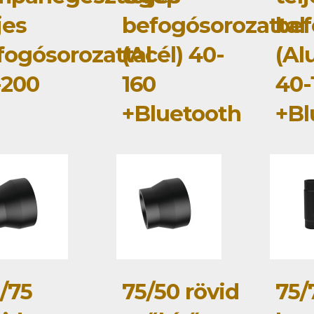
jes
befogósorozattal
bef
fogósorozattal
(Acél) 40-
(Al
-200
160
40-
+Bluetooth
+Bl
/75
75/50 rövid
75/