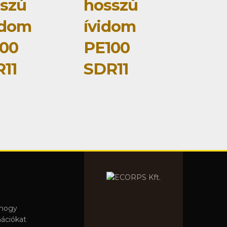
szú
hosszú
idom
ívidom
00
PE100
11
SDR11
 hogy
mációkat