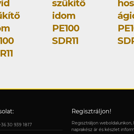
vid
szűkítő
hos
űkítő
idom
ág
om
PE100
PE1
100
SDR11
SDR
R11
olat:
Regisztráljon!
Regisztráljon weboldalunkon,
 +36 30 939 1817
naprakész ár és készlet infor