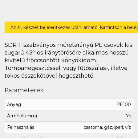
Az ár, készlet bejelentkezés után látható. Kattintson a bel
SDR 11 szabványos méretarányú PE csövek kis
sugarú 45°-os iránytörésére alkalmas hosszú
kivitelű fröccsöntött könyökidom.
Tompahegesztéssel, vagy fűtőszálas-, illetve
tokos összekötővel hegeszthető.
Paraméterek
Anyag
PE100
Átmérő (mm)
75
Felhasználás
csatorna, gáz, ipari, víz