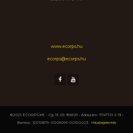
www.ecorps.hu
ecorps@ecorps.hu
©2021, ECORPS Kft. • Cg: 13-09-186929 • Adószám: 11747721-2-13 •
Banksz.: 12010879-01205099-00100003 •
Hibabejelentés