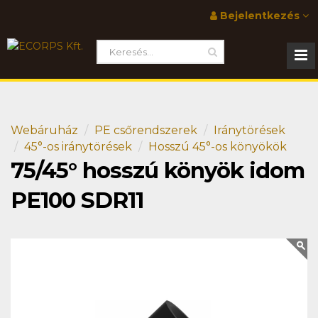
Bejelentkezés
Webáruház
PE csőrendszerek
Iránytörések
45°-os iránytörések
Hosszú 45°-os könyökök
75/45° hosszú könyök idom
PE100 SDR11