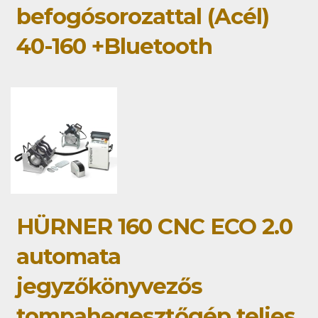
befogósorozattal (Acél)
40-160 +Bluetooth
HÜRNER 160 CNC ECO 2.0
automata
jegyzőkönyvezős
tompahegesztőgép teljes