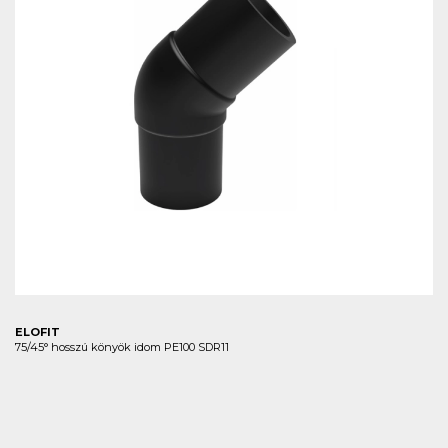
ELOFIT
75/45° hosszú könyök idom PE100 SDR11