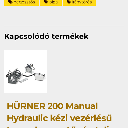
hegesztős
pipa
iránytörés
Kapcsolódó termékek
HÜRNER 200 Manual
Hydraulic kézi vezérlésű