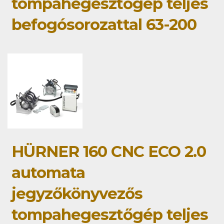
tompahegesztőgép teljes
befogósorozattal 63-200
HÜRNER 160 CNC ECO 2.0
automata
jegyzőkönyvezős
tompahegesztőgép teljes