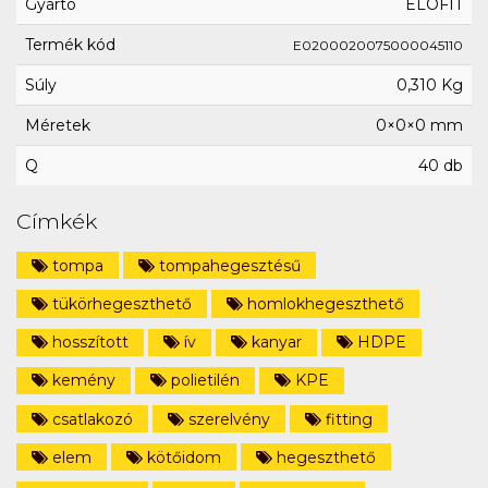
Gyártó
ELOFIT
Termék kód
E0200020075000045110
Súly
0,310 Kg
Méretek
0×0×0 mm
Q
40 db
Címkék
tompa
tompahegesztésű
tükörhegeszthető
homlokhegeszthető
hosszított
ív
kanyar
HDPE
kemény
polietilén
KPE
csatlakozó
szerelvény
fitting
elem
kötőidom
hegeszthető