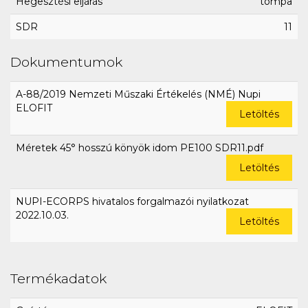
Hegesztési eljárás
tompa
SDR
11
Dokumentumok
A-88/2019 Nemzeti Műszaki Értékelés (NMÉ) Nupi
ELOFIT
Letöltés
Méretek 45° hosszú könyök idom PE100 SDR11.pdf
Letöltés
NUPI-ECORPS hivatalos forgalmazói nyilatkozat
2022.10.03.
Letöltés
Termékadatok