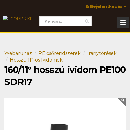
Bejelentkezés
Webáruház
PE csőrendszerek
Iránytörések
Hosszú 11°-os ívidomok
160/11° hosszú ívidom PE100
SDR17