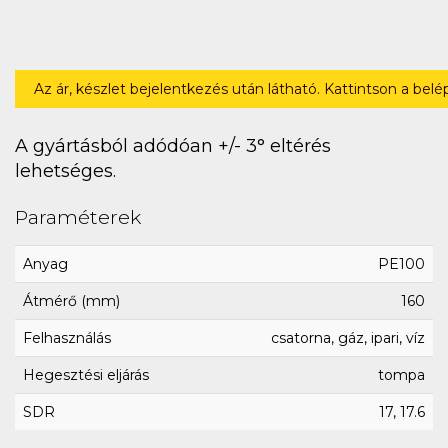
Az ár, készlet bejelentkezés után látható. Kattintson a bel
A gyártásból adódóan +/- 3° eltérés
lehetséges.
Paraméterek
Anyag
PE100
Átmérő (mm)
160
Felhasználás
csatorna, gáz, ipari, víz
Hegesztési eljárás
tompa
SDR
17, 17.6