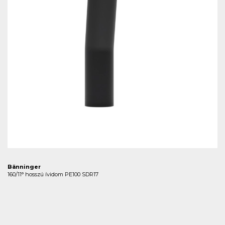
Bänninger
160/11° hosszú ívidom PE100 SDR17