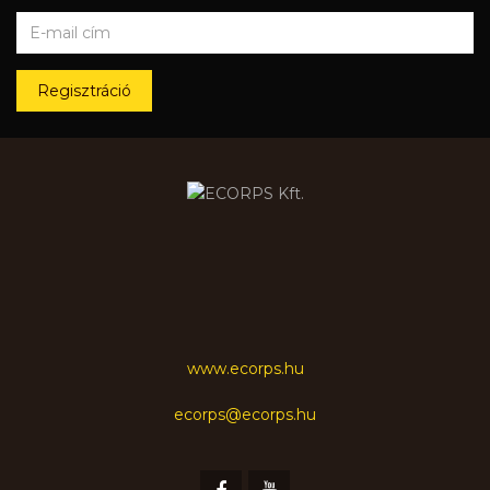
Regisztráció
www.ecorps.hu
ecorps@ecorps.hu