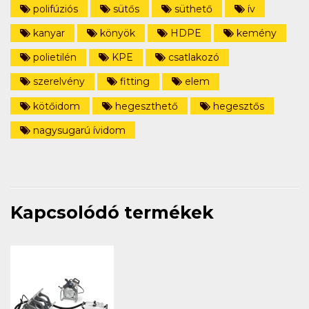
polifúziós
sütős
süthető
ív
kanyar
könyök
HDPE
kemény
polietilén
KPE
csatlakozó
szerelvény
fitting
elem
kötőidom
hegeszthető
hegesztős
nagysugarú ívidom
Kapcsolódó termékek