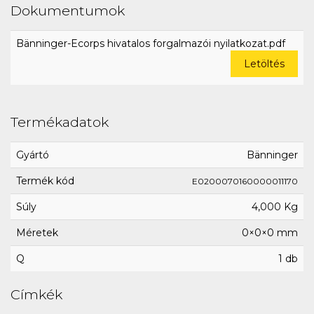
Dokumentumok
Bänninger-Ecorps hivatalos forgalmazói nyilatkozat.pdf
Letöltés
Termékadatok
Gyártó
Bänninger
Termék kód
E0200070160000011170
Súly
4,000 Kg
Méretek
0×0×0 mm
Q
1 db
Címkék