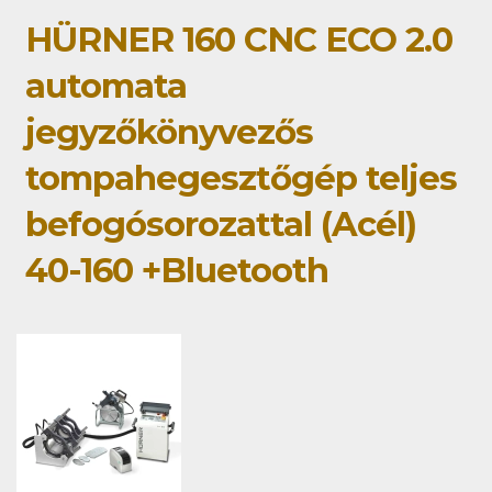
HÜRNER 160 CNC ECO 2.0
automata
jegyzőkönyvezős
tompahegesztőgép teljes
befogósorozattal (Acél)
40-160 +Bluetooth