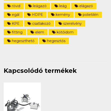
rövid
leágazó
leág
elágazó
egál
HDPE
kemény
polietilén
KPE
csatlakozó
szerelvény
fitting
elem
kötőidom
hegeszthető
hegesztős
Kapcsolódó termékek