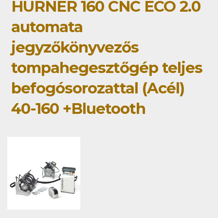
HÜRNER 160 CNC ECO 2.0
automata
jegyzőkönyvezős
tompahegesztőgép teljes
befogósorozattal (Acél)
40-160 +Bluetooth