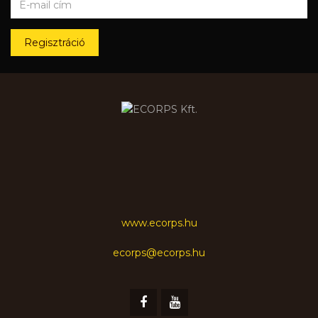
Regisztráció
www.ecorps.hu
ecorps@ecorps.hu