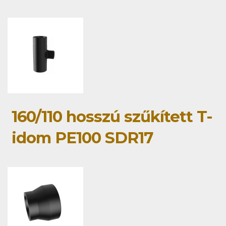
160/110 hosszú szűkített T-
idom PE100 SDR17