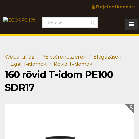
Bejelentkezés
Webáruház
PE csőrendszerek
Elágazások
Egál T-idomok
Rövid T-idomok
160 rövid T-idom PE100
SDR17