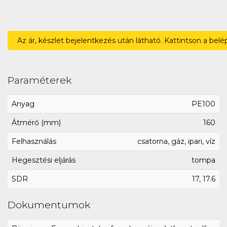
Az ár, készlet bejelentkezés után látható. Kattintson a bel
Paraméterek
Anyag
PE100
Átmérő (mm)
160
Felhasználás
csatorna, gáz, ipari, víz
Hegesztési eljárás
tompa
SDR
17, 17.6
Dokumentumok