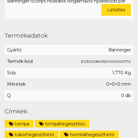
Bänninger-Ecorps hivatalos forgalmazói nyilatkozat.pdf
Letöltés
Termékadatok
Gyártó
Bänninger
Termék kód
E0300080160000000170
Súly
1,770 Kg
Méretek
0×0×0 mm
Q
0 db
Címkék
tompa
tompahegesztésű
tükörhegeszthető
homlokhegeszthető