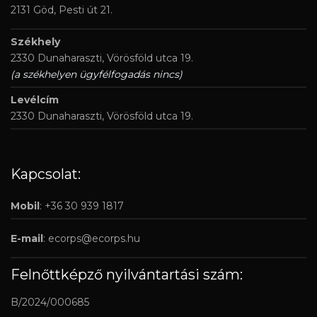
2131 Göd, Pesti út 21.
Székhely
2330 Dunaharaszti, Vörösföld utca 19.
(a székhelyen ügyfélfogadás nincs)
Levélcím
2330 Dunaharaszti, Vörösföld utca 19.
Kapcsolat:
Mobil
: +36 30 939 1817
E-mail
:
ecorps@ecorps.hu
Felnőttképző nyilvántartási szám:
B/2024/000685