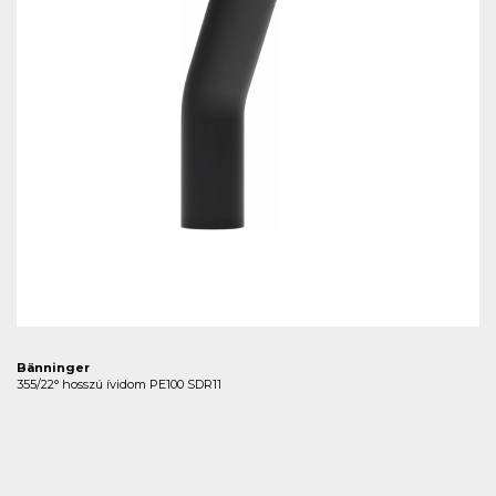
Bänninger
355/22° hosszú ívidom PE100 SDR11