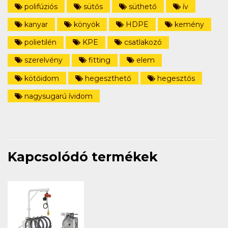
polifúziós
sütős
süthető
ív
kanyar
könyök
HDPE
kemény
polietilén
KPE
csatlakozó
szerelvény
fitting
elem
kötőidom
hegeszthető
hegesztős
nagysugarú ívidom
Kapcsolódó termékek