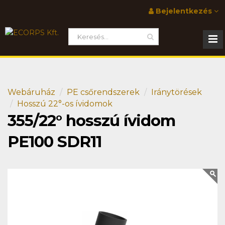
Bejelentkezés
Webáruház
PE csőrendszerek
Iránytörések
Hosszú 22°-os ívidomok
355/22° hosszú ívidom
PE100 SDR11