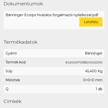
Dokumentumok
Bänninger-Ecorps hivatalos forgalmazói nyilatkozat.pdf
Letöltés
Termékadatok
Gyártó
Bänninger
Termék kód
E0200070355000022110
Súly
45,400 Kg
Méretek
0×0×0 mm
Q
1 db
Címkék