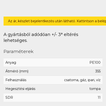
Az ár, készlet bejelentkezés után látható. Kattintson a bel
A gyártásból adódóan +/- 3° eltérés
lehetséges.
Paraméterek
Anyag
PE100
Átmérő (mm)
355
Felhasználás
csatorna, gáz, ipari, víz
Hegesztési eljárás
tompa
SDR
11