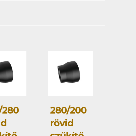
/280
280/200
id
rövid
kítő
szűkítő