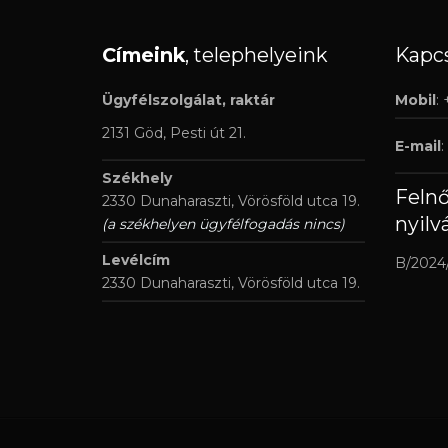
Címeink
, telephelyeink
Kapcs
Ügyfélszolgálat, raktár
Mobil
:
2131 Göd, Pesti út 21.
E-mail
:
Székhely
Feln
2330 Dunaharaszti, Vörösföld utca 19.
nyilv
(a székhelyen ügyfélfogadás nincs)
Levélcím
B/2024
2330 Dunaharaszti, Vörösföld utca 19.