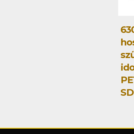
63
ho
sz
id
PE
SD