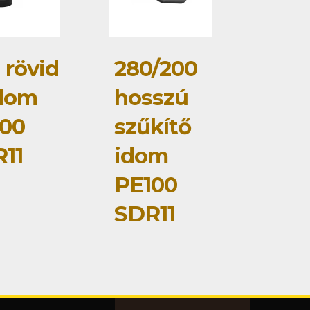
 rövid
280/200
dom
hosszú
00
szűkítő
11
idom
PE100
SDR11