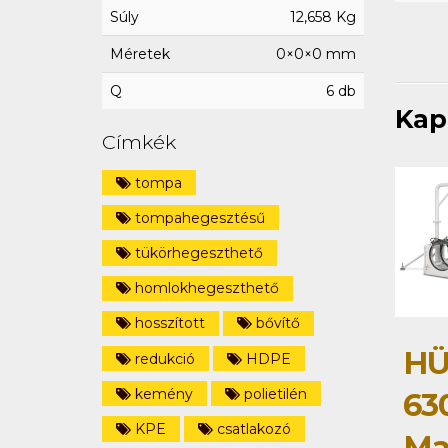
Súly
12,658 Kg
Méretek
0×0×0 mm
Q
6 db
Kap
Címkék
tompa
tompahegesztésű
tükörhegeszthető
homlokhegeszthető
hosszított
bővítő
HÜ
redukció
HDPE
kemény
polietilén
63
KPE
csatlakozó
Ma