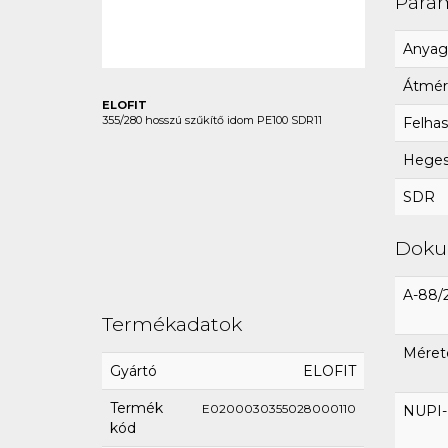
Para
Anyag
Átmér
ELOFIT
355/280 hosszú szűkítő idom PE100 SDR11
Felhas
Hegesz
SDR
Dok
A-88/
Termékadatok
Méret
Gyártó
ELOFIT
Termék
E0200030355028000110
NUPI-E
kód