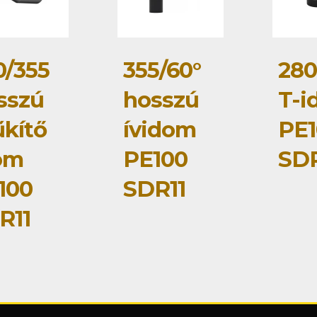
0/355
355/60°
280
sszú
hosszú
T-i
űkítő
ívidom
PE1
om
PE100
SDR
100
SDR11
R11