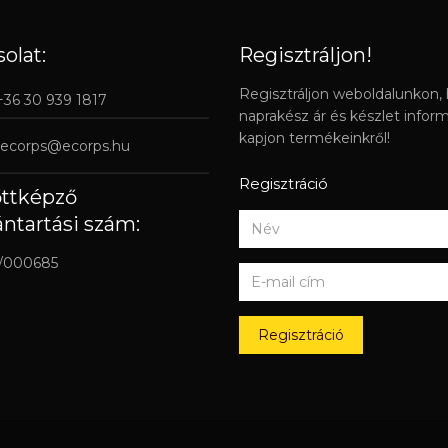
olat:
Regisztráljon!
Regisztráljon weboldalunkon,
 +36 30 939 1817
naprakész ár és készlet infor
kapjon termékeinkről!
ecorps@ecorps.hu
Regisztráció
őttképző
ántartási szám:
/000685
Regisztráció