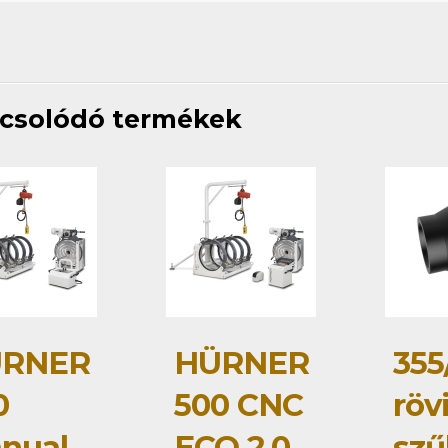
csolódó termékek
RNER
HÜRNER
355
0
500 CNC
röv
nual
ECO 2.0
szű