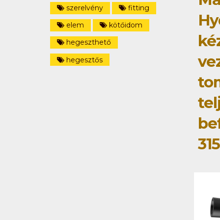
szerelvény
fitting
Hy
elem
kötőidom
ké
hegeszthető
ve
hegesztős
to
tel
be
31