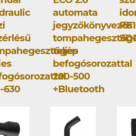
draulic
automata
id
zi
jegyzőkönyvezős
PE1
zérlésű
tompahegesztőg
SDR
mpahegesztőgép
teljes
jes
befogósorozattal
fogósorozattal
200-500
5-630
+Bluetooth