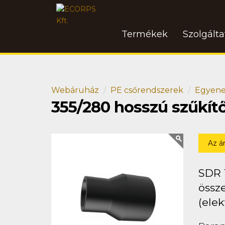
Termékek
Szolgált
Webáruház
PE csőrendszerek
Egyene
355/280 hosszú szűkít
Az á
SDR 
össze
(elek