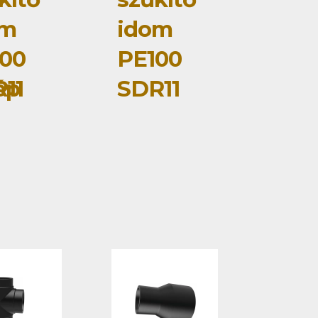
om
idom
00
PE100
ép
11
SDR11