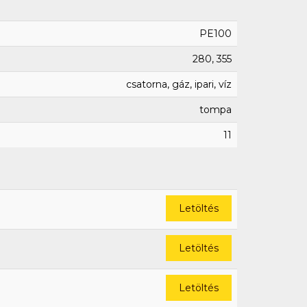
PE100
280, 355
csatorna, gáz, ipari, víz
tompa
11
Letöltés
Letöltés
Letöltés