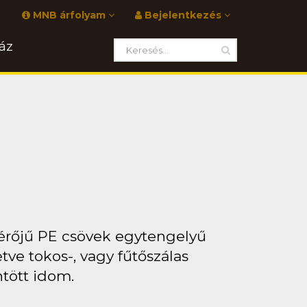
MNB árfolyam
Bejelentkezés
áz
érőjű PE csövek egytengelyű
tve tokos-, vagy fűtőszálas
ntött idom.