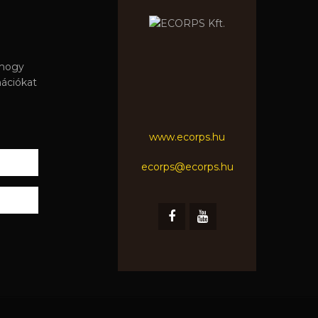
 hogy
mációkat
www.ecorps.hu
ecorps@ecorps.hu