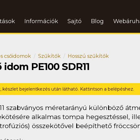
atások
Információk
Sajtó
Blog
Webáruh
s csőidomok
Szűkítők
Hosszú szűkítők
ő idom PE100 SDR11
r, készlet bejelentkezés után látható. Kattintson a belépéshez.
11 szabványos méretarányú különböző átm
kötésére alkalmas tompa hegesztéssel, ille
trofúziós) összekötővel beépíthető fröccsö