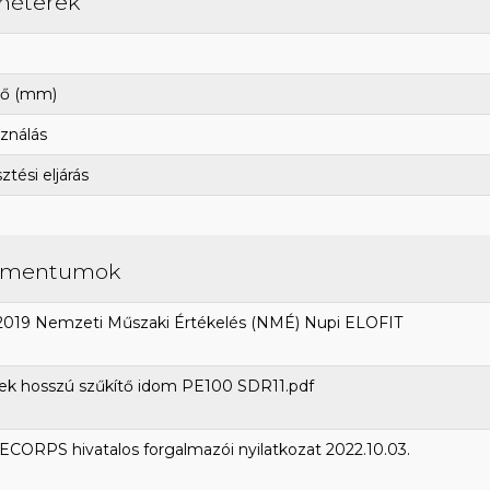
méterek
ő (mm)
ználás
tési eljárás
umentumok
2019 Nemzeti Műszaki Értékelés (NMÉ) Nupi ELOFIT
ek hosszú szűkítő idom PE100 SDR11.pdf
CORPS hivatalos forgalmazói nyilatkozat 2022.10.03.