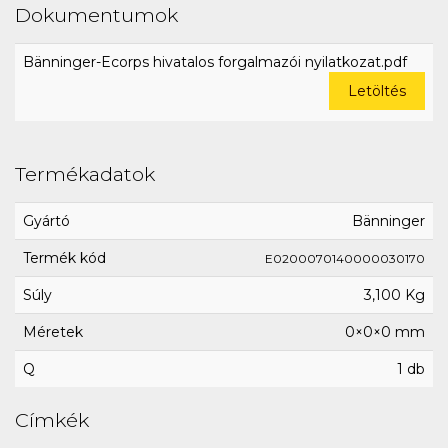
Dokumentumok
Bänninger-Ecorps hivatalos forgalmazói nyilatkozat.pdf
Letöltés
Termékadatok
Gyártó
Bänninger
Termék kód
E0200070140000030170
Súly
3,100 Kg
Méretek
0×0×0 mm
Q
1 db
Címkék