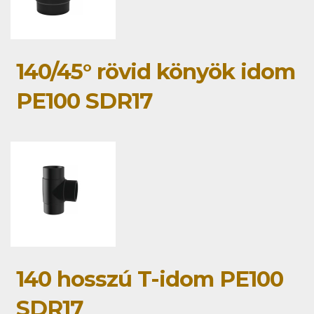
140/45° rövid könyök idom
PE100 SDR17
140 hosszú T-idom PE100
SDR17