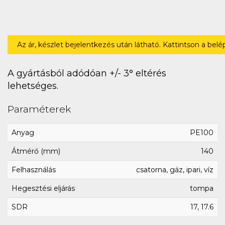
Az ár, készlet bejelentkezés után látható. Kattintson a bel
A gyártásból adódóan +/- 3° eltérés
lehetséges.
Paraméterek
Anyag
PE100
Átmérő (mm)
140
Felhasználás
csatorna, gáz, ipari, víz
Hegesztési eljárás
tompa
SDR
17, 17.6