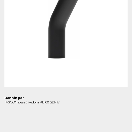
Bänninger
140/30° hosszú ívidom PE100 SDR17