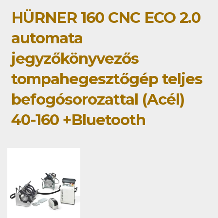
HÜRNER 160 CNC ECO 2.0
automata
jegyzőkönyvezős
tompahegesztőgép teljes
befogósorozattal (Acél)
40-160 +Bluetooth