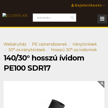
Bejelentkezés
Webáruház
PE csőrendszerek
Iránytörések
30°-os iránytörések
Hosszú 30°-os ívidomok
140/30° hosszú ívidom
PE100 SDR17