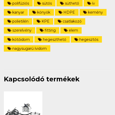
polifúziós
sütős
süthető
ív
kanyar
könyök
HDPE
kemény
polietilén
KPE
csatlakozó
szerelvény
fitting
elem
kötőidom
hegeszthető
hegesztős
nagysugarú ívidom
Kapcsolódó termékek