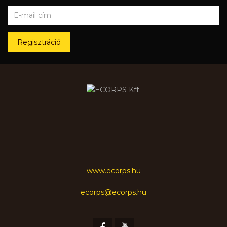
Regisztráció
www.ecorps.hu
ecorps@ecorps.hu