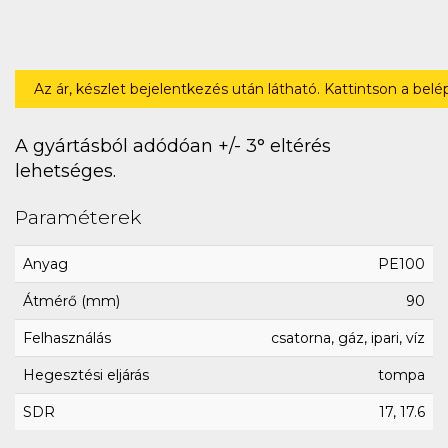
Az ár, készlet bejelentkezés után látható. Kattintson a bel
A gyártásból adódóan +/- 3° eltérés
lehetséges.
Paraméterek
Anyag
PE100
Átmérő (mm)
90
Felhasználás
csatorna, gáz, ipari, víz
Hegesztési eljárás
tompa
SDR
17, 17.6