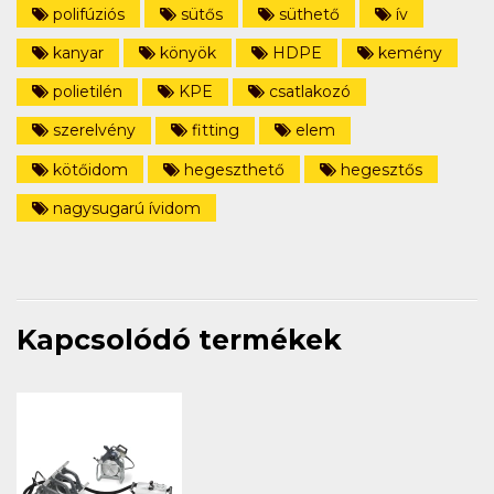
polifúziós
sütős
süthető
ív
kanyar
könyök
HDPE
kemény
polietilén
KPE
csatlakozó
szerelvény
fitting
elem
kötőidom
hegeszthető
hegesztős
nagysugarú ívidom
Kapcsolódó termékek