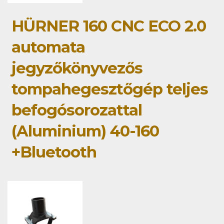
HÜRNER 160 CNC ECO 2.0
automata
jegyzőkönyvezős
tompahegesztőgép teljes
befogósorozattal
(Aluminium) 40-160
+Bluetooth