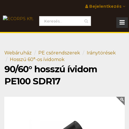
Bejelentkezés
Webáruház
PE csőrendszerek
Iránytörések
Hosszú 60°-os ívidomok
90/60° hosszú ívidom
PE100 SDR17