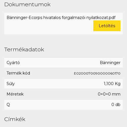
Dokumentumok
Bänninger-Ecorps hivatalos forgalmazói nyilatkozat.pdf
Letöltés
Termékadatok
Gyártó
Bänninger
Termék kód
E0200070090000060170
Súly
1,100 Kg
Méretek
0×0×0 mm
Q
0 db
Címkék