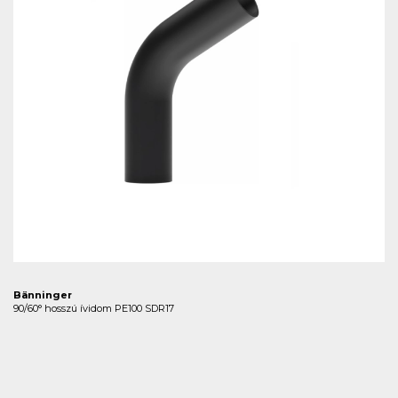
Bänninger
90/60° hosszú ívidom PE100 SDR17