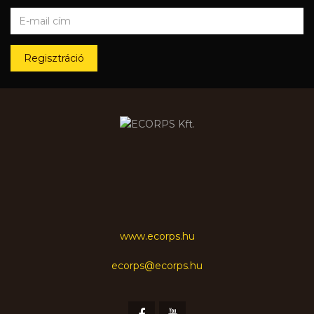
Regisztráció
www.ecorps.hu
ecorps@ecorps.hu