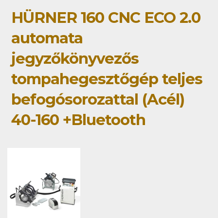
HÜRNER 160 CNC ECO 2.0
automata
jegyzőkönyvezős
tompahegesztőgép teljes
befogósorozattal (Acél)
40-160 +Bluetooth