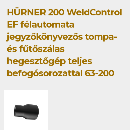
HÜRNER 200 WeldControl
EF félautomata
jegyzőkönyvezős tompa-
és fűtőszálas
hegesztőgép teljes
befogósorozattal 63-200