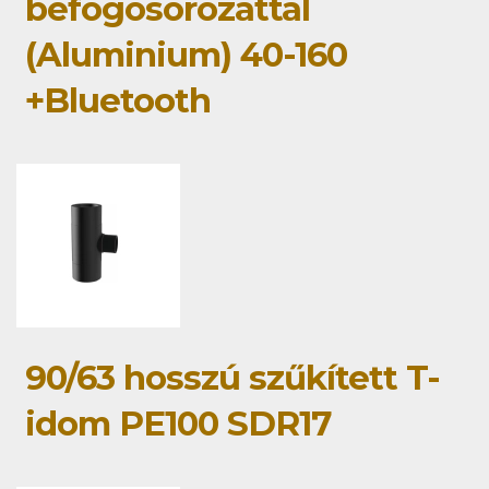
befogósorozattal
(Aluminium) 40-160
+Bluetooth
90/63 hosszú szűkített T-
idom PE100 SDR17