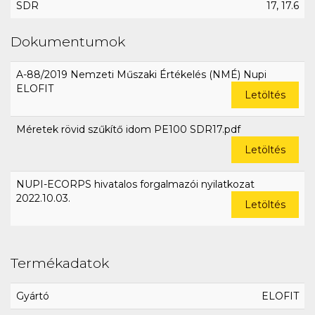
SDR
17, 17.6
Dokumentumok
A-88/2019 Nemzeti Műszaki Értékelés (NMÉ) Nupi
ELOFIT
Letöltés
Méretek rövid szűkítő idom PE100 SDR17.pdf
Letöltés
NUPI-ECORPS hivatalos forgalmazói nyilatkozat
2022.10.03.
Letöltés
Termékadatok
Gyártó
ELOFIT