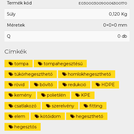
Termék kód
E0300030090006300170
Súly
0,120 Kg
Méretek
0×0×0 mm
Q
0 db
Címkék
tompa
tompahegesztésű
tükörhegeszthető
homlokhegeszthető
rövid
bővítő
redukció
HDPE
kemény
polietilén
KPE
csatlakozó
szerelvény
fitting
elem
kötőidom
hegeszthető
hegesztős