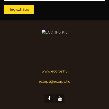
Regisztráció
www.ecorps.hu
ecorps@ecorps.hu