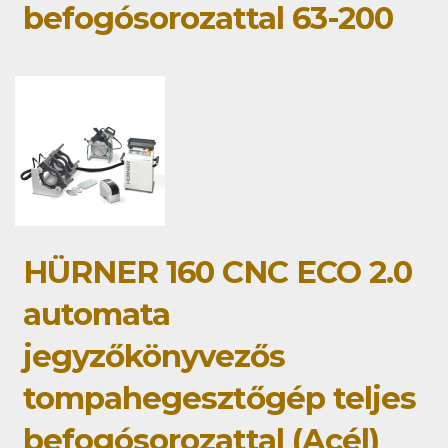
befogósorozattal 63-200
HÜRNER 160 CNC ECO 2.0
automata
jegyzőkönyvezős
tompahegesztőgép teljes
befogósorozattal (Acél)