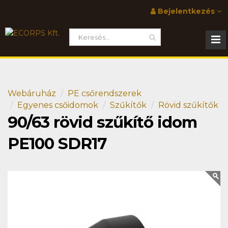
Bejelentkezés
Webáruház
PE csőrendszerek
Egyenes csőidomok
Szűkítők
Rövid szűkítők
90/63 rövid szűkítő idom
PE100 SDR17