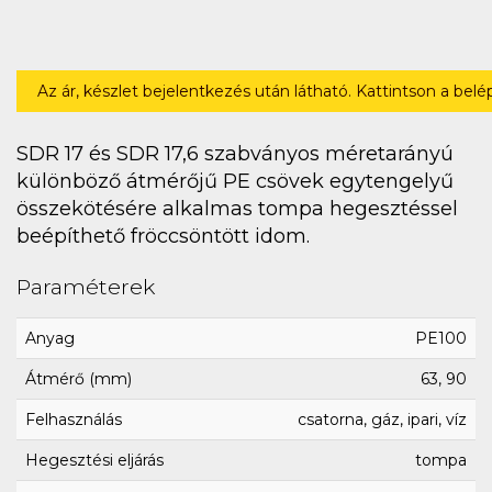
Az ár, készlet bejelentkezés után látható. Kattintson a bel
SDR 17 és SDR 17,6 szabványos méretarányú
különböző átmérőjű PE csövek egytengelyű
összekötésére alkalmas tompa hegesztéssel
beépíthető fröccsöntött idom.
Paraméterek
Anyag
PE100
Átmérő (mm)
63, 90
Felhasználás
csatorna, gáz, ipari, víz
Hegesztési eljárás
tompa