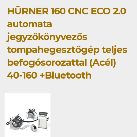
HÜRNER 160 CNC ECO 2.0
automata
jegyzőkönyvezős
tompahegesztőgép teljes
befogósorozattal (Acél)
40-160 +Bluetooth