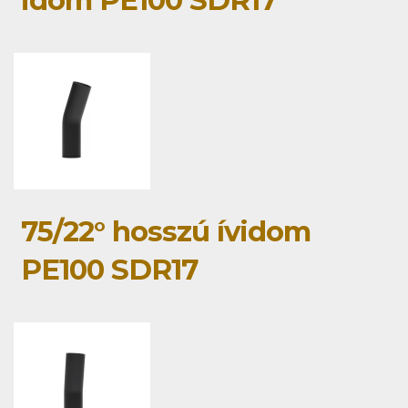
idom PE100 SDR17
75/22° hosszú ívidom
PE100 SDR17