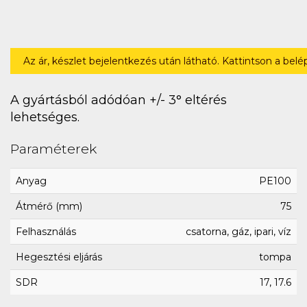
Az ár, készlet bejelentkezés után látható. Kattintson a bel
A gyártásból adódóan +/- 3° eltérés
lehetséges.
Paraméterek
Anyag
PE100
Átmérő (mm)
75
Felhasználás
csatorna, gáz, ipari, víz
Hegesztési eljárás
tompa
SDR
17, 17.6