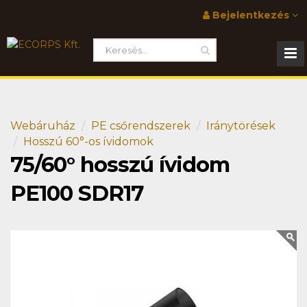
Bejelentkezés
Webáruház
PE csőrendszerek
Iránytörések
Hosszú 60°-os ívidomok
75/60° hosszú ívidom
PE100 SDR17