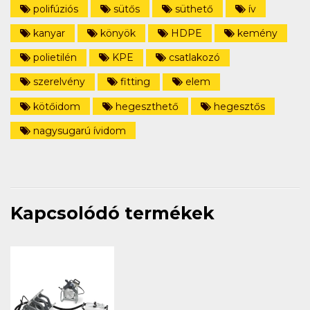
polifúziós
sütős
süthető
ív
kanyar
könyök
HDPE
kemény
polietilén
KPE
csatlakozó
szerelvény
fitting
elem
kötőidom
hegeszthető
hegesztős
nagysugarú ívidom
Kapcsolódó termékek