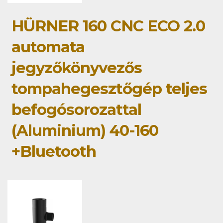
HÜRNER 160 CNC ECO 2.0
automata
jegyzőkönyvezős
tompahegesztőgép teljes
befogósorozattal
(Aluminium) 40-160
+Bluetooth