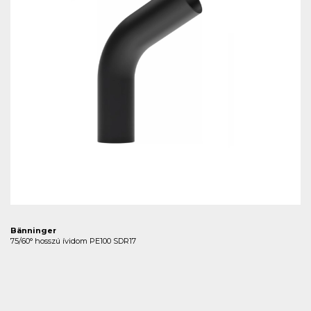
Bänninger
75/60° hosszú ívidom PE100 SDR17