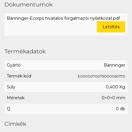
Dokumentumok
Bänninger-Ecorps hivatalos forgalmazói nyilatkozat.pdf
Letöltés
Termékadatok
Gyártó
Bänninger
Termék kód
E0200070075000060170
Súly
0,400 Kg
Méretek
0×0×0 mm
Q
0 db
Címkék