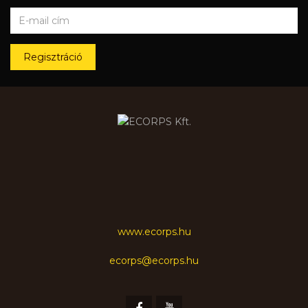
Regisztráció
www.ecorps.hu
ecorps@ecorps.hu