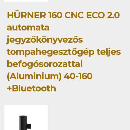
HÜRNER 160 CNC ECO 2.0
automata
jegyzőkönyvezős
tompahegesztőgép teljes
befogósorozattal
(Aluminium) 40-160
+Bluetooth