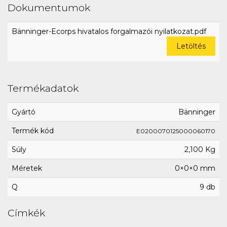
Dokumentumok
Bänninger-Ecorps hivatalos forgalmazói nyilatkozat.pdf
Letöltés
Termékadatok
Gyártó
Bänninger
Termék kód
E0200070125000060170
Súly
2,100 Kg
Méretek
0×0×0 mm
Q
9 db
Címkék