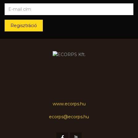
Regisztráció
www.ecorps.hu
ecorps@ecorps.hu