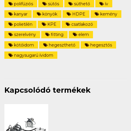
polifúziós
sütős
süthető
ív
kanyar
könyök
HDPE
kemény
polietilén
KPE
csatlakozó
szerelvény
fitting
elem
kötőidom
hegeszthető
hegesztős
nagysugarú ívidom
Kapcsolódó termékek