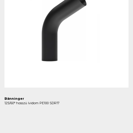
Bänninger
125/60° hosszú ívidom PE100 SDR17