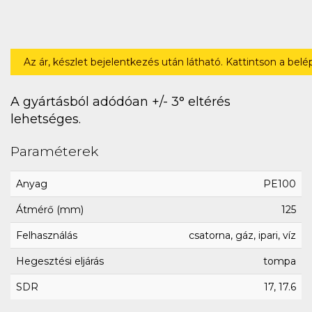
Az ár, készlet bejelentkezés után látható. Kattintson a bel
A gyártásból adódóan +/- 3° eltérés
lehetséges.
Paraméterek
Anyag
PE100
Átmérő (mm)
125
Felhasználás
csatorna, gáz, ipari, víz
Hegesztési eljárás
tompa
SDR
17, 17.6