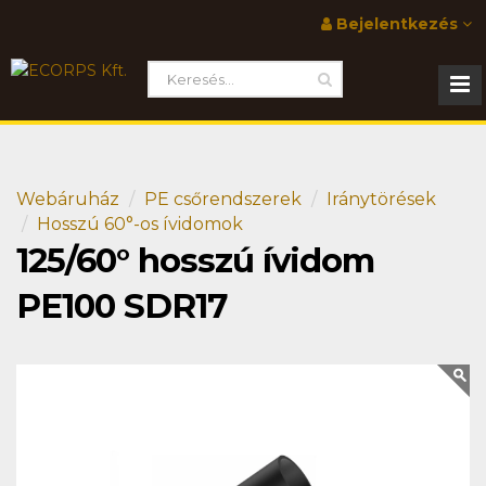
Bejelentkezés
Webáruház
PE csőrendszerek
Iránytörések
Hosszú 60°-os ívidomok
125/60° hosszú ívidom
PE100 SDR17