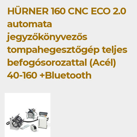
HÜRNER 160 CNC ECO 2.0
automata
jegyzőkönyvezős
tompahegesztőgép teljes
befogósorozattal (Acél)
40-160 +Bluetooth