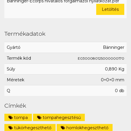
Bänninger-Ecorps hivatalos forgalmazói nyilatkozat.pdf
Letöltés
Termékadatok
Gyártó
Bänninger
Termék kód
E0300080125000000170
Súly
0,890 Kg
Méretek
0×0×0 mm
Q
0 db
Címkék
tompa
tompahegesztésű
tükörhegeszthető
homlokhegeszthető