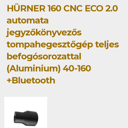
HÜRNER 160 CNC ECO 2.0
automata
jegyzőkönyvezős
tompahegesztőgép teljes
befogósorozattal
(Aluminium) 40-160
+Bluetooth