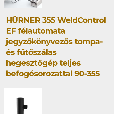
HÜRNER 355 WeldControl
EF félautomata
jegyzőkönyvezős tompa-
és fűtőszálas
hegesztőgép teljes
befogósorozattal 90-355