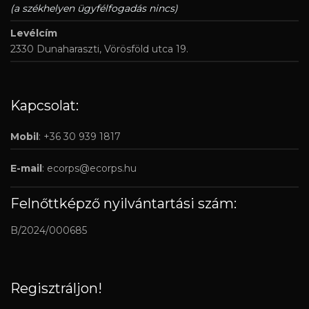
(a székhelyen ügyfélfogadás nincs)
Levélcím
2330 Dunaharaszti, Vörösföld utca 19.
Kapcsolat:
Mobil
: +36 30 939 1817
E-mail
:
ecorps@ecorps.hu
Felnőttképző nyilvántartási szám:
B/2024/000685
Regisztráljon!