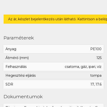
Az ár, készlet bejelentkezés után látható. Kattintson a bel
Paraméterek
Anyag
PE100
Átmérő (mm)
125
Felhasználás
csatorna, gáz, ipari, víz
Hegesztési eljárás
tompa
SDR
17, 17.6
Dokumentumok