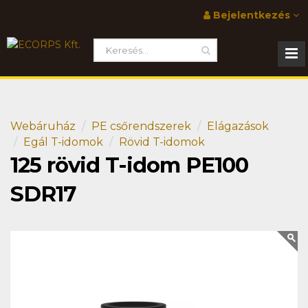
Bejelentkezés
Webáruház
PE csőrendszerek
Elágazások
Egál T-idomok
Rövid T-idomok
125 rövid T-idom PE100
SDR17