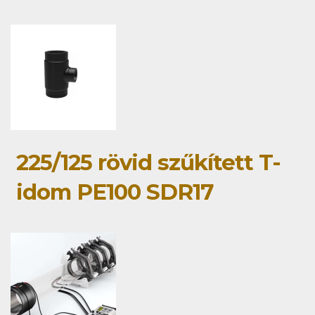
225/125 rövid szűkített T-
idom PE100 SDR17