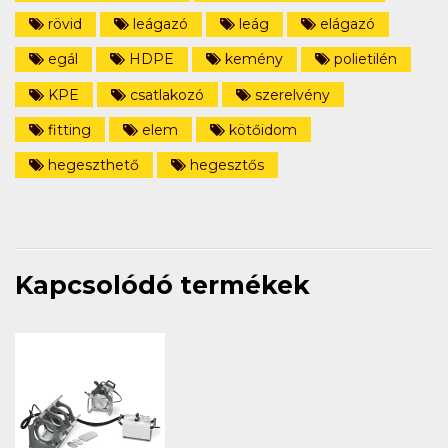
rövid
leágazó
leág
elágazó
egál
HDPE
kemény
polietilén
KPE
csatlakozó
szerelvény
fitting
elem
kötőidom
hegeszthető
hegesztős
Kapcsolódó termékek