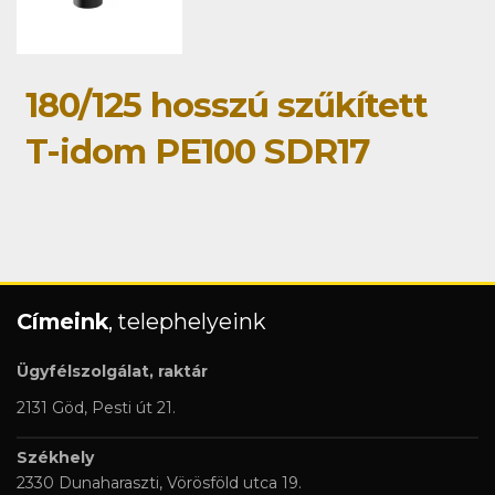
180/125 hosszú szűkített
T-idom PE100 SDR17
Címeink
, telephelyeink
Ügyfélszolgálat, raktár
2131 Göd, Pesti út 21.
Székhely
2330 Dunaharaszti, Vörösföld utca 19.