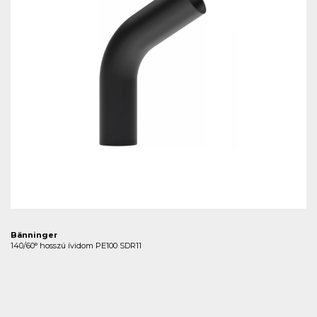
Bänninger
140/60° hosszú ívidom PE100 SDR11