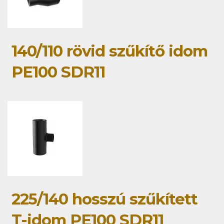
140/110 rövid szűkítő idom
PE100 SDR11
225/140 hosszú szűkített
T-idom PE100 SDR11