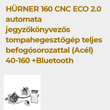
HÜRNER 160 CNC ECO 2.0
automata
jegyzőkönyvezős
tompahegesztőgép teljes
befogósorozattal (Acél)
40-160 +Bluetooth