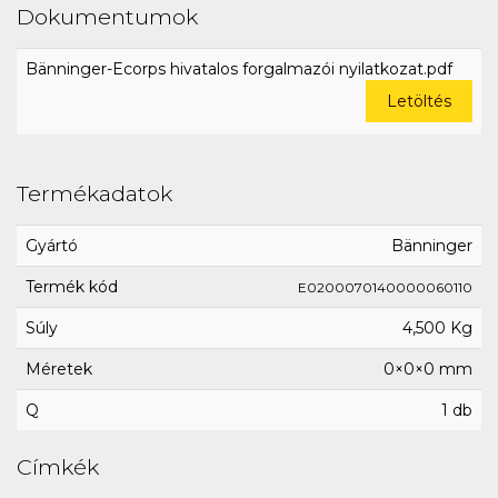
Dokumentumok
Bänninger-Ecorps hivatalos forgalmazói nyilatkozat.pdf
Letöltés
Termékadatok
Gyártó
Bänninger
Termék kód
E0200070140000060110
Súly
4,500 Kg
Méretek
0×0×0 mm
Q
1 db
Címkék