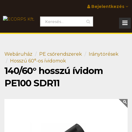
Bejelentkezés
Webáruház
PE csőrendszerek
Iránytörések
Hosszú 60°-os ívidomok
140/60° hosszú ívidom
PE100 SDR11