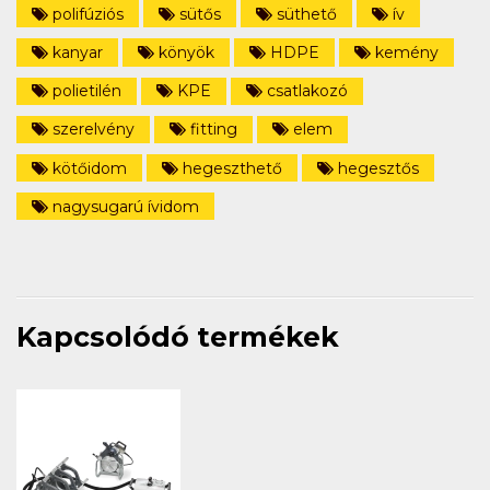
polifúziós
sütős
süthető
ív
kanyar
könyök
HDPE
kemény
polietilén
KPE
csatlakozó
szerelvény
fitting
elem
kötőidom
hegeszthető
hegesztős
nagysugarú ívidom
Kapcsolódó termékek