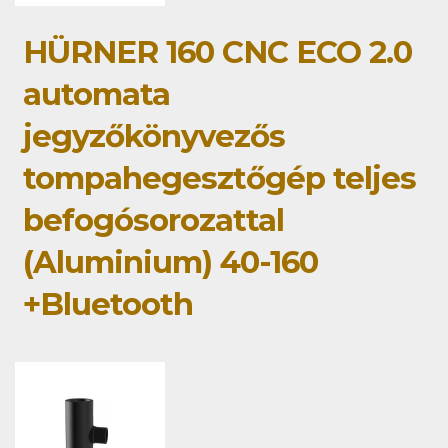
HÜRNER 160 CNC ECO 2.0
automata
jegyzőkönyvezős
tompahegesztőgép teljes
befogósorozattal
(Aluminium) 40-160
+Bluetooth