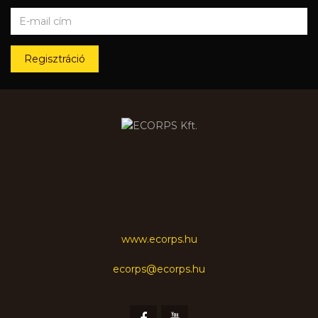
Regisztráció
www.ecorps.hu
ecorps@ecorps.hu