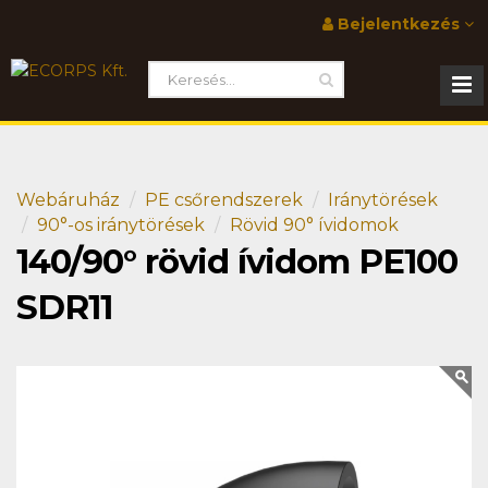
Bejelentkezés
Webáruház
PE csőrendszerek
Iránytörések
90°-os iránytörések
Rövid 90° ívidomok
140/90° rövid ívidom PE100
SDR11