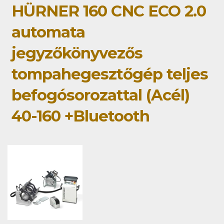
HÜRNER 160 CNC ECO 2.0
automata
jegyzőkönyvezős
tompahegesztőgép teljes
befogósorozattal (Acél)
40-160 +Bluetooth