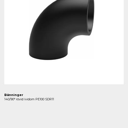
Bänninger
140/90° rövid ívidom PE100 SDR11