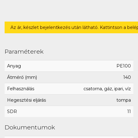
Az ár, készlet bejelentkezés után látható. Kattintson a bel
Paraméterek
Anyag
PE100
Átmérő (mm)
140
Felhasználás
csatorna, gáz, ipari, víz
Hegesztési eljárás
tompa
SDR
11
Dokumentumok