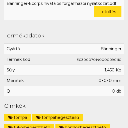
Bänninger-Ecorps hivatalos forgalmazói nyilatkozat.pdf
Letöltés
Termékadatok
Gyártó
Bänninger
Termék kód
E0300070140000090110
Súly
1,450 Kg
Méretek
0×0×0 mm
Q
0 db
Címkék
tompa
tompahegesztésű
tükörhegeszthető
homlokhegeszthető