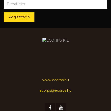
Regisztráció
www.ecorps.hu
ecorps@ecorps.hu