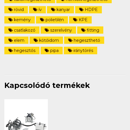
rövid
ív
kanyar
HDPE
kemény
polietilén
KPE
csatlakozó
szerelvény
fitting
elem
kötőidom
hegeszthető
hegesztős
pipa
iránytörés
Kapcsolódó termékek