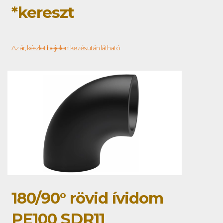
*kereszt
Az ár, készlet bejelentkezés után látható
180/90° rövid ívidom
PE100 SDR11