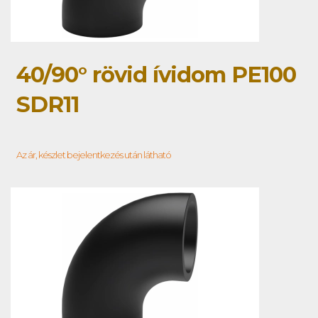
40/90° rövid ívidom PE100
SDR11
Az ár, készlet bejelentkezés után látható