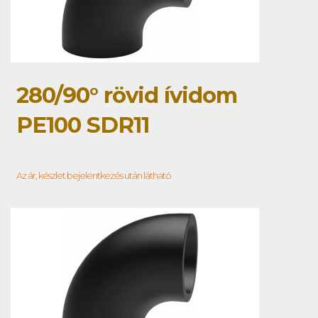
280/90° rövid ívidom
PE100 SDR11
Az ár, készlet bejelentkezés után látható