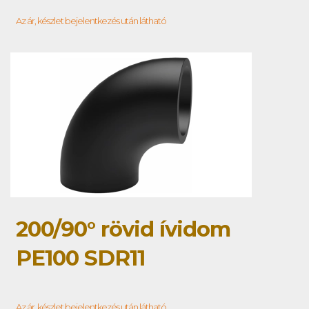
Az ár, készlet bejelentkezés után látható
200/90° rövid ívidom
PE100 SDR11
Az ár, készlet bejelentkezés után látható