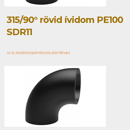
315/90° rövid ívidom PE100
SDR11
Az ár, készlet bejelentkezés után látható