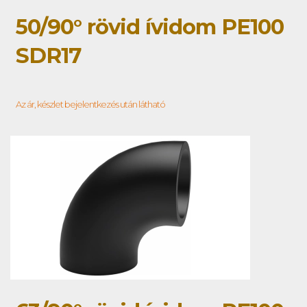
50/90° rövid ívidom PE100
SDR17
Az ár, készlet bejelentkezés után látható