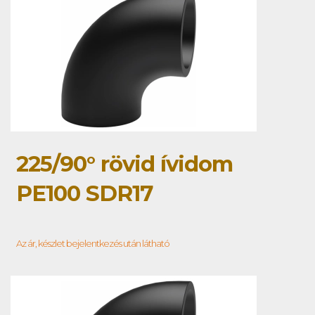
225/90° rövid ívidom
PE100 SDR17
Az ár, készlet bejelentkezés után látható