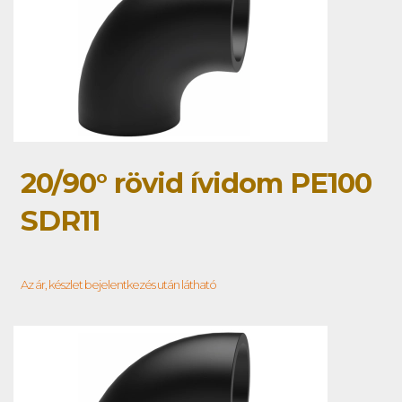
20/90° rövid ívidom PE100
SDR11
Az ár, készlet bejelentkezés után látható