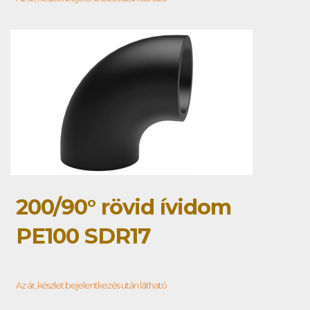
200/90° rövid ívidom
PE100 SDR17
Az ár, készlet bejelentkezés után látható