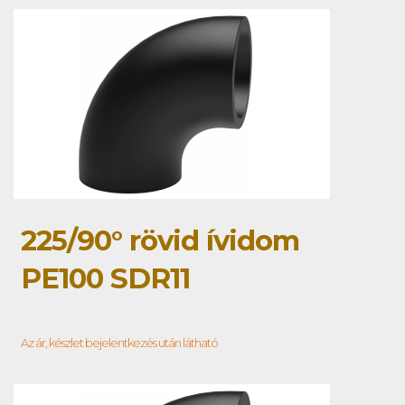
225/90° rövid ívidom
PE100 SDR11
Az ár, készlet bejelentkezés után látható