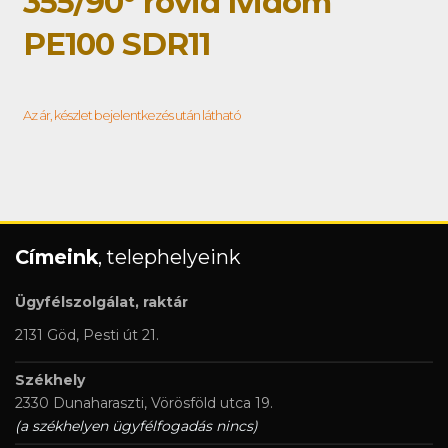
355/90° rövid ívidom
PE100 SDR11
Az ár, készlet bejelentkezés után látható
Címeink
, telephelyeink
Ügyfélszolgálat, raktár
2131 Göd, Pesti út 21.
Székhely
2330 Dunaharaszti, Vörösföld utca 19.
(a székhelyen ügyfélfogadás nincs)