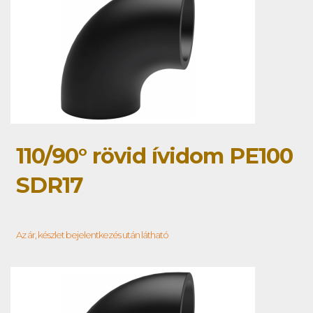
110/90° rövid ívidom PE100
SDR17
Az ár, készlet bejelentkezés után látható