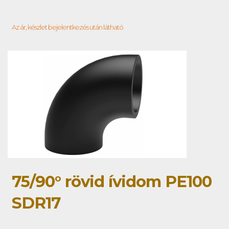
Az ár, készlet bejelentkezés után látható
75/90° rövid ívidom PE100
SDR17