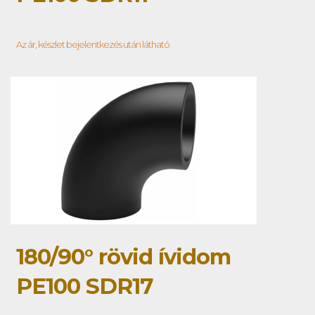
Az ár, készlet bejelentkezés után látható
180/90° rövid ívidom
PE100 SDR17