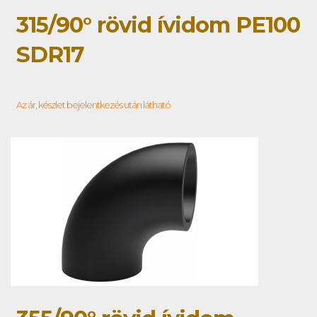
315/90° rövid ívidom PE100
SDR17
Az ár, készlet bejelentkezés után látható