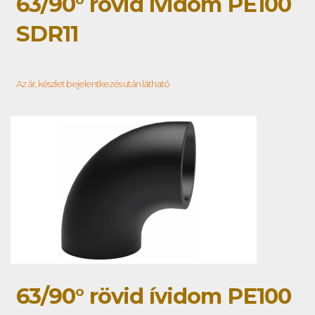
63/90° rövid ívidom PE100
SDR11
Az ár, készlet bejelentkezés után látható
63/90° rövid ívidom PE100