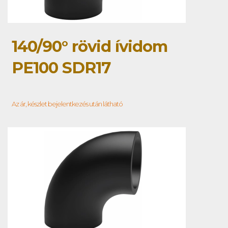
140/90° rövid ívidom
PE100 SDR17
Az ár, készlet bejelentkezés után látható