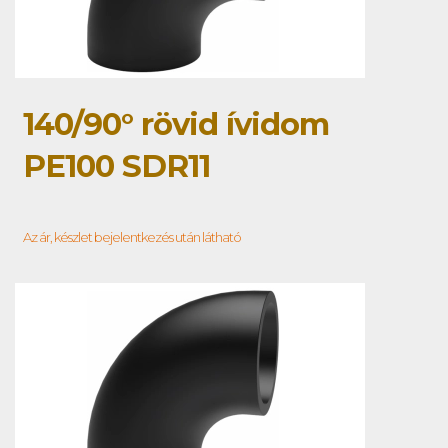
140/90° rövid ívidom
PE100 SDR11
Az ár, készlet bejelentkezés után látható