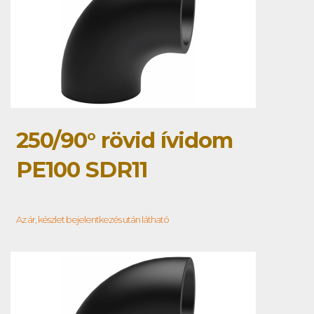
250/90° rövid ívidom
PE100 SDR11
Az ár, készlet bejelentkezés után látható