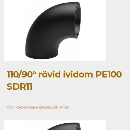
110/90° rövid ívidom PE100
SDR11
Az ár, készlet bejelentkezés után látható