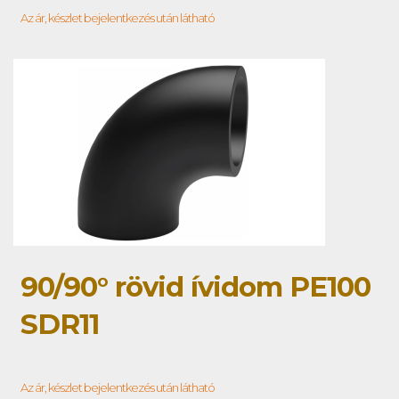
Az ár, készlet bejelentkezés után látható
90/90° rövid ívidom PE100
SDR11
Az ár, készlet bejelentkezés után látható