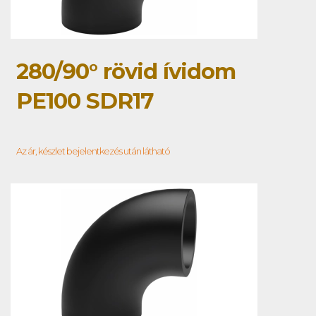
280/90° rövid ívidom
PE100 SDR17
Az ár, készlet bejelentkezés után látható