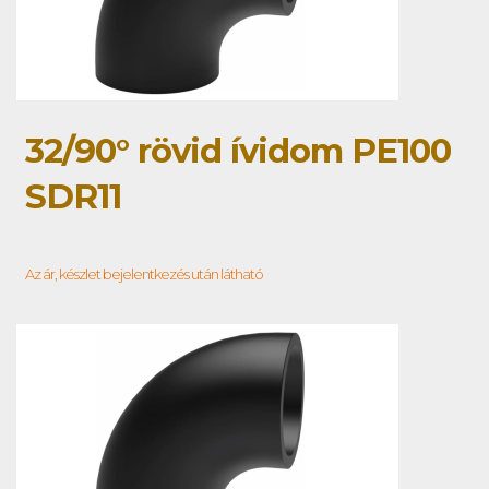
32/90° rövid ívidom PE100
SDR11
Az ár, készlet bejelentkezés után látható