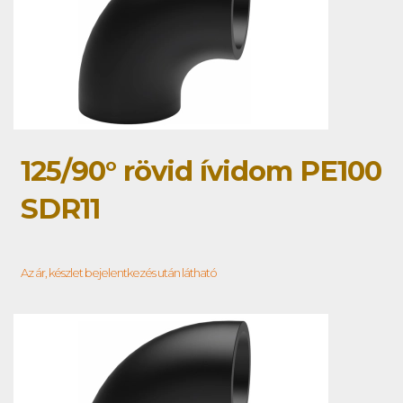
125/90° rövid ívidom PE100
SDR11
Az ár, készlet bejelentkezés után látható