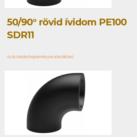
50/90° rövid ívidom PE100
SDR11
Az ár, készlet bejelentkezés után látható