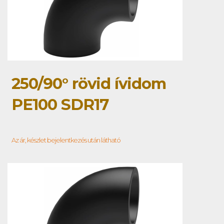
250/90° rövid ívidom
PE100 SDR17
Az ár, készlet bejelentkezés után látható