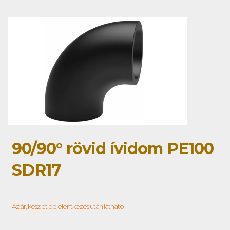
90/90° rövid ívidom PE100
SDR17
Az ár, készlet bejelentkezés után látható