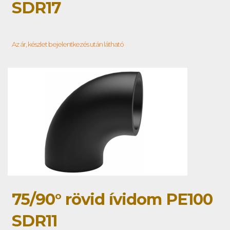
SDR17
Az ár, készlet bejelentkezés után látható
75/90° rövid ívidom PE100
SDR11