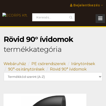
Bejelentkezés
Rövid 90° ívidomok
termékkategória
Webáruház
PE csőrendszerek
Iránytörések
90°-os iránytörések
Rövid 90° ívidomok