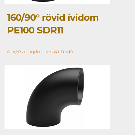
160/90° rövid ívidom
PE100 SDR11
Az ár, készlet bejelentkezés után látható