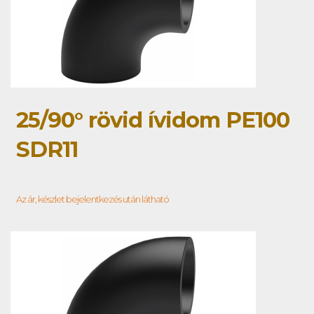
25/90° rövid ívidom PE100
SDR11
Az ár, készlet bejelentkezés után látható