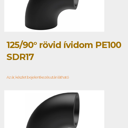
125/90° rövid ívidom PE100
SDR17
Az ár, készlet bejelentkezés után látható