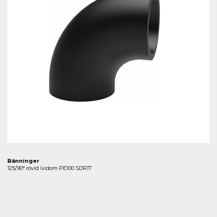
Bänninger
125/90° rövid ívidom PE100 SDR17