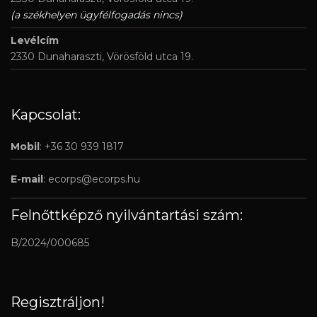
(a székhelyen ügyfélfogadás nincs)
Levélcím
2330 Dunaharaszti, Vörösföld utca 19.
Kapcsolat:
Mobil
: +36 30 939 1817
E-mail
:
ecorps@ecorps.hu
Felnőttképző nyilvántartási szám:
B/2024/000685
Regisztráljon!