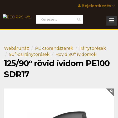
Bejelentkezés
Webáruház
PE csőrendszerek
Iránytörések
90°-os iránytörések
Rövid 90° ívidomok
125/90° rövid ívidom PE100
SDR17