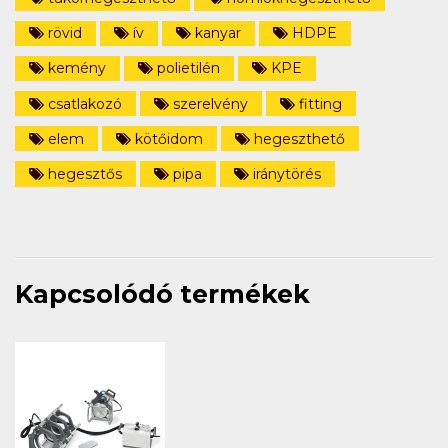
rövid
ív
kanyar
HDPE
kemény
polietilén
KPE
csatlakozó
szerelvény
fitting
elem
kötőidom
hegeszthető
hegesztős
pipa
iránytörés
Kapcsolódó termékek