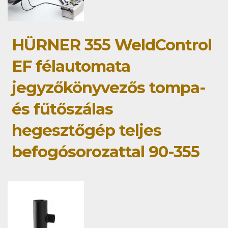
HÜRNER 355 WeldControl
EF félautomata
jegyzőkönyvezős tompa-
és fűtőszálas
hegesztőgép teljes
befogósorozattal 90-355