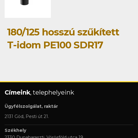
180/125 hosszú szűkített
T-idom PE100 SDR17
Címeink
, telephelyeink
Ügyfélszolgálat, raktár
2131 Göd, Pesti út 21.
Székhely
2330 Dunaharaszti, Vörösföld utca 19.