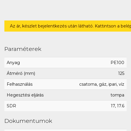
Az ár, készlet bejelentkezés után látható. Kattintson a bel
Paraméterek
Anyag
PE100
Átmérő (mm)
125
Felhasználás
csatorna, gáz, ipari, víz
Hegesztési eljárás
tompa
SDR
17, 17.6
Dokumentumok