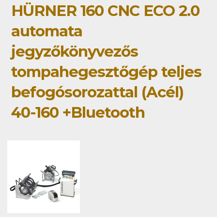
HÜRNER 160 CNC ECO 2.0
automata
jegyzőkönyvezős
tompahegesztőgép teljes
befogósorozattal (Acél)
40-160 +Bluetooth