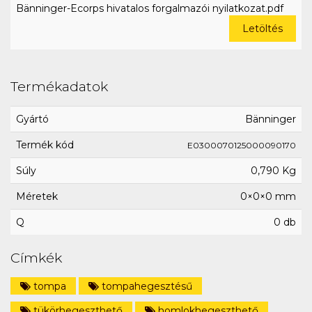
Bänninger-Ecorps hivatalos forgalmazói nyilatkozat.pdf
Letöltés
Termékadatok
Gyártó
Bänninger
Termék kód
E0300070125000090170
Súly
0,790 Kg
Méretek
0×0×0 mm
Q
0 db
Címkék
tompa
tompahegesztésű
tükörhegeszthető
homlokhegeszthető