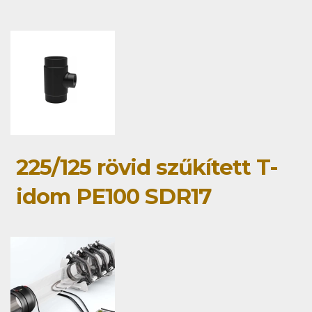
225/125 rövid szűkített T-
idom PE100 SDR17