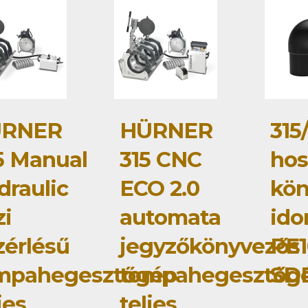
RNER
HÜRNER
315
5 Manual
315 CNC
hos
draulic
ECO 2.0
kö
zi
automata
id
zérlésű
jegyzőkönyvezős
PE1
mpahegesztőgép
tompahegesztőg
SDR
jes
teljes