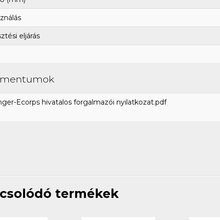
ználás
tési eljárás
umentumok
ger-Ecorps hivatalos forgalmazói nyilatkozat.pdf
csolódó termékek