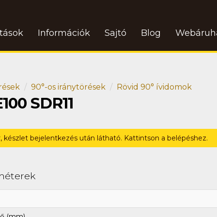
atások
Információk
Sajtó
Blog
Webáruh
rések
90°-os iránytörések
Rövid 90° ívidomok
E100 SDR11
r, készlet bejelentkezés után látható. Kattintson a belépéshez.
méterek
ő (mm)