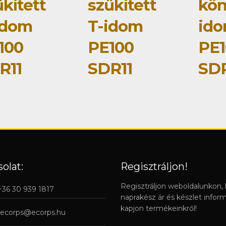
kített
szűkített
kö
idom
T-idom
id
100
PE100
PE1
R11
SDR11
SDR
olat:
Regisztráljon!
Regisztráljon weboldalunkon,
 +36 30 939 1817
naprakész ár és készlet infor
kapjon termékeinkről!
ecorps@ecorps.hu