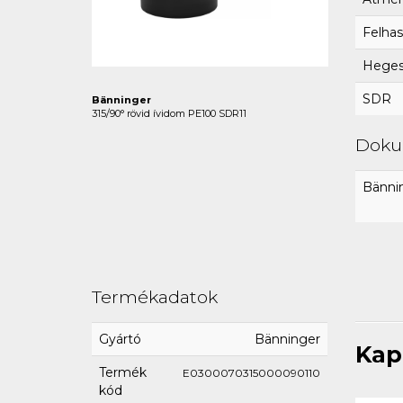
Felhas
Hegesz
SDR
Bänninger
315/90° rövid ívidom PE100 SDR11
Dok
Bännin
Termékadatok
Gyártó
Bänninger
Kap
Termék
E0300070315000090110
kód