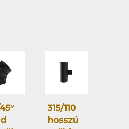
/45°
315/110
id
hosszú