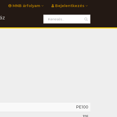
MNB árfolyam
Bejelentkezés
áz
PE100
315