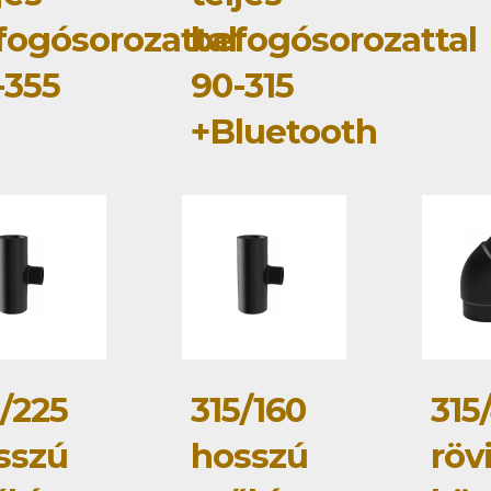
fogósorozattal
befogósorozattal
-355
90-315
+Bluetooth
5/225
315/160
315
sszú
hosszú
röv