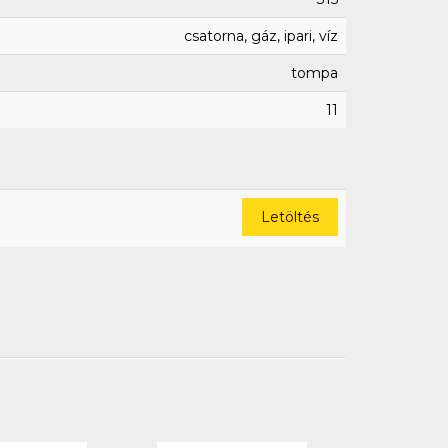
csatorna, gáz, ipari, víz
tompa
11
Letöltés