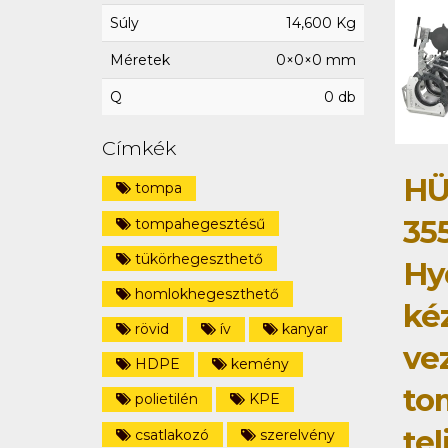
Súly
14,600 Kg
Méretek
0×0×0 mm
Q
0 db
Címkék
HÜ
tompa
35
tompahegesztésű
tükörhegeszthető
Hy
homlokhegeszthető
ké
rövid
ív
kanyar
ve
HDPE
kemény
to
polietilén
KPE
tel
csatlakozó
szerelvény