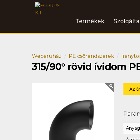
Termékek
Szolgált
Webáruház
PE csőrendszerek
Iránytö
315/90° rövid ívidom P
Az á
Para
Anyag
Átmér