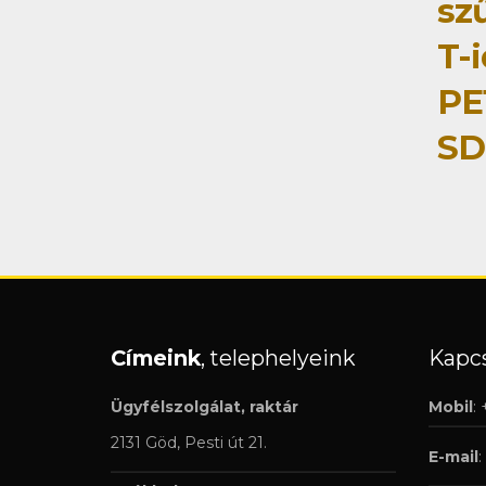
szű
T-
PE
SD
Címeink
, telephelyeink
Kapcs
Ügyfélszolgálat, raktár
Mobil
:
2131 Göd, Pesti út 21.
E-mail
: