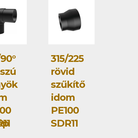
/90°
315/225
szú
rövid
nyök
szűkítő
om
idom
00
PE100
ép
11
SDR11