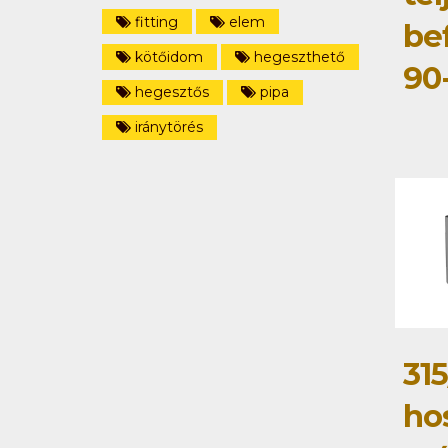
fitting
elem
be
kötőidom
hegeszthető
90
hegesztős
pipa
iránytörés
31
ho