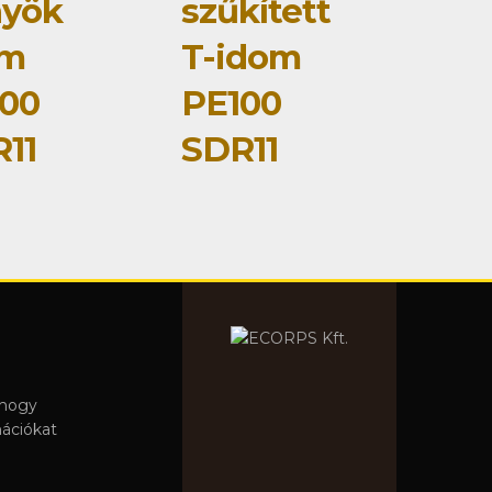
nyök
szűkített
om
T-idom
00
PE100
11
SDR11
 hogy
mációkat