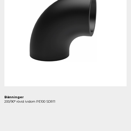
Bänninger
200/90° rövid ívidom PE100 SDR11