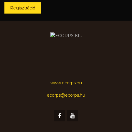
Regisztráció
www.ecorps.hu
ecorps@ecorps.hu