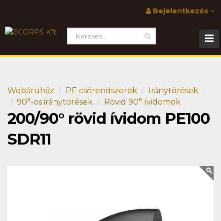
Bejelentkezés
Webáruház
PE csőrendszerek
Iránytörések
90°-os iránytörések
Rövid 90° ívidomok
200/90° rövid ívidom PE100
SDR11