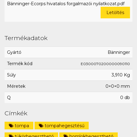
Bänninger-Ecorps hivatalos forgalmazói nyilatkozat.pdf
Letöltés
Termékadatok
Gyártó
Bänninger
Termék kód
E0300070200000090110
Súly
3,910 Kg
Méretek
0×0×0 mm
Q
0 db
Címkék
tompa
tompahegesztésű
tükörhegeszthető
homlokhegeszthető