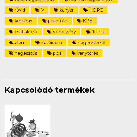
rövid
ív
kanyar
HDPE
kemény
polietilén
KPE
csatlakozó
szerelvény
fitting
elem
kötőidom
hegeszthető
hegesztős
pipa
iránytörés
Kapcsolódó termékek