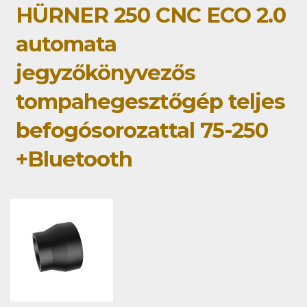
HÜRNER 250 CNC ECO 2.0
automata
jegyzőkönyvezős
tompahegesztőgép teljes
befogósorozattal 75-250
+Bluetooth