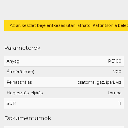
Az ár, készlet bejelentkezés után látható. Kattintson a bel
Paraméterek
Anyag
PE100
Átmérő (mm)
200
Felhasználás
csatorna, gáz, ipari, víz
Hegesztési eljárás
tompa
SDR
11
Dokumentumok