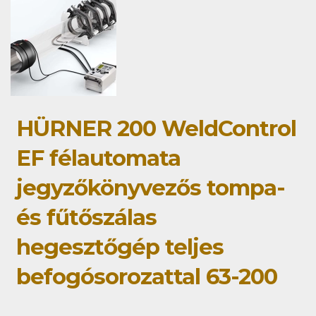
HÜRNER 200 WeldControl
EF félautomata
jegyzőkönyvezős tompa-
és fűtőszálas
hegesztőgép teljes
befogósorozattal 63-200