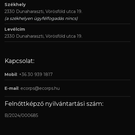
Székhely
2330 Dunaharaszti, Vörösföld utca 19.
(a székhelyen ügyfélfogadás nincs)
Levélcím
2330 Dunaharaszti, Vörösföld utca 19.
Kapcsolat:
Mobil
: +36 30 939 1817
E-mail
:
ecorps@ecorps.hu
Felnőttképző nyilvántartási szám:
B/2024/000685