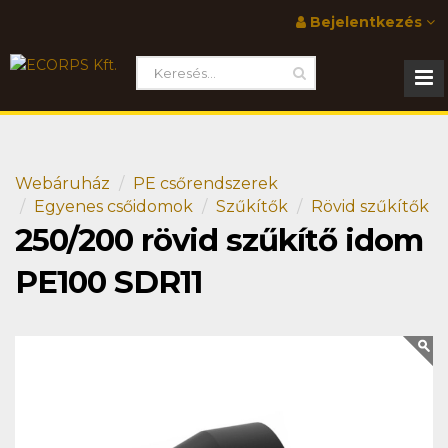
Bejelentkezés
Webáruház
PE csőrendszerek
Egyenes csőidomok
Szűkítők
Rövid szűkítők
250/200 rövid szűkítő idom
PE100 SDR11