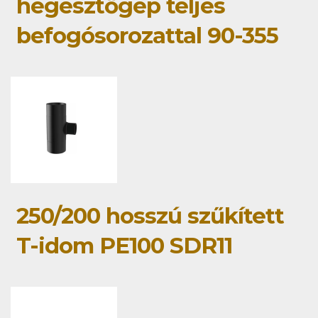
hegesztőgép teljes
befogósorozattal 90-355
250/200 hosszú szűkített
T-idom PE100 SDR11