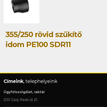
355/250 rövid szűkítő
idom PE100 SDR11
Címeink
, telephelyeink
Ügyfélszolgálat, raktár
2131 Göd, Pesti út 21.