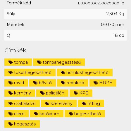
Termék kód
E0300030250020000110
Súly
2,303 Kg
Méretek
0×0×0 mm
Q
18 db
Címkék
tompa
tompahegesztésű
tükörhegeszthető
homlokhegeszthető
rövid
bővítő
redukció
HDPE
kemény
polietilén
KPE
csatlakozó
szerelvény
fitting
elem
kötőidom
hegeszthető
hegesztős