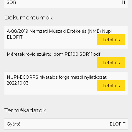
SDR
11
Dokumentumok
A-88/2019 Nemzeti Műszaki Értékelés (NMÉ) Nupi
ELOFIT
Letöltés
Méretek rövid szűkítő idom PE100 SDR11.pdf
Letöltés
NUPI-ECORPS hivatalos forgalmazói nyilatkozat
2022.10.03.
Letöltés
Termékadatok
Gyártó
ELOFIT