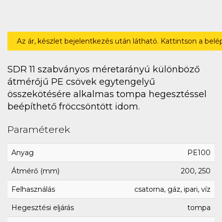
Az ár, készlet bejelentkezés után látható. Kattintson a bel
SDR 11 szabványos méretarányú különböző
átmérőjű PE csövek egytengelyű
összekötésére alkalmas tompa hegesztéssel
beépíthető fröccsöntött idom.
Paraméterek
Anyag
PE100
Átmérő (mm)
200, 250
Felhasználás
csatorna, gáz, ipari, víz
Hegesztési eljárás
tompa