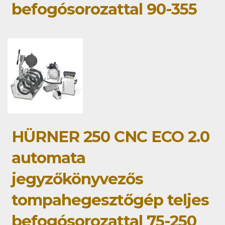
befogósorozattal 90-355
HÜRNER 250 CNC ECO 2.0
automata
jegyzőkönyvezős
tompahegesztőgép teljes
befogósorozattal 75-250