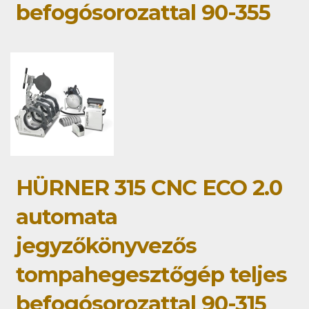
befogósorozattal 90-355
HÜRNER 315 CNC ECO 2.0
automata
jegyzőkönyvezős
tompahegesztőgép teljes
befogósorozattal 90-315