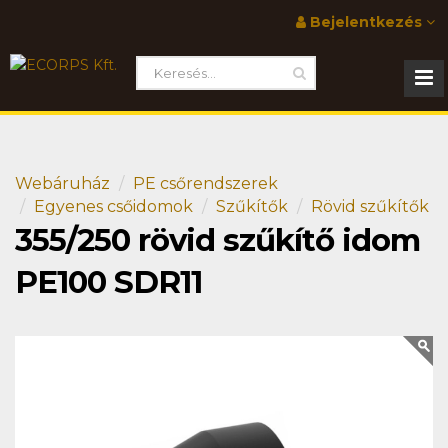
Bejelentkezés
Webáruház
PE csőrendszerek
Egyenes csőidomok
Szűkítők
Rövid szűkítők
355/250 rövid szűkítő idom
PE100 SDR11