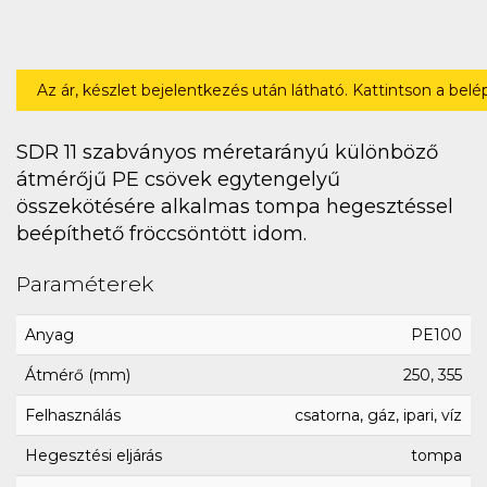
Az ár, készlet bejelentkezés után látható. Kattintson a bel
SDR 11 szabványos méretarányú különböző
átmérőjű PE csövek egytengelyű
összekötésére alkalmas tompa hegesztéssel
beépíthető fröccsöntött idom.
Paraméterek
Anyag
PE100
Átmérő (mm)
250, 355
Felhasználás
csatorna, gáz, ipari, víz
Hegesztési eljárás
tompa