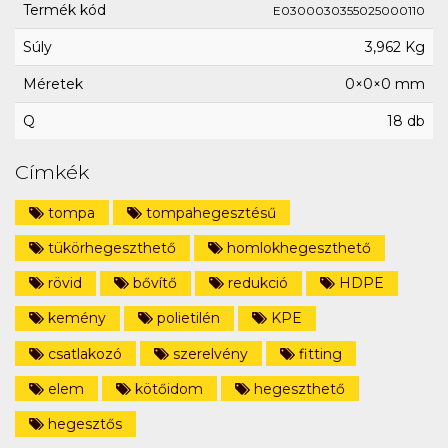
Termék kód
E0300030355025000110
Súly
3,962 Kg
Méretek
0×0×0 mm
Q
18 db
Címkék
tompa
tompahegesztésű
tükörhegeszthető
homlokhegeszthető
rövid
bővítő
redukció
HDPE
kemény
polietilén
KPE
csatlakozó
szerelvény
fitting
elem
kötőidom
hegeszthető
hegesztős