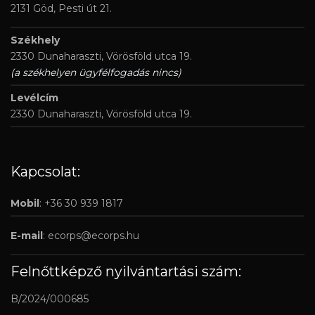
2131 Göd, Pesti út 21.
Székhely
2330 Dunaharaszti, Vörösföld utca 19.
(a székhelyen ügyfélfogadás nincs)
Levélcím
2330 Dunaharaszti, Vörösföld utca 19.
Kapcsolat:
Mobil
: +36 30 939 1817
E-mail
:
ecorps@ecorps.hu
Felnőttképző nyilvántartási szám:
B/2024/000685