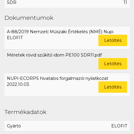
SDR
11
Dokumentumok
A-88/2019 Nemzeti Műszaki Értékelés (NMÉ) Nupi
ELOFIT
Letöltés
Méretek rövid szűkítő idom PE100 SDR11.pdf
Letöltés
NUPI-ECORPS hivatalos forgalmazói nyilatkozat
2022.10.03.
Letöltés
Termékadatok
Gyártó
ELOFIT