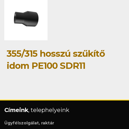
355/315 hosszú szűkítő
idom PE100 SDR11
Címeink
, telephelyeink
Ügyfélszolgálat, raktár